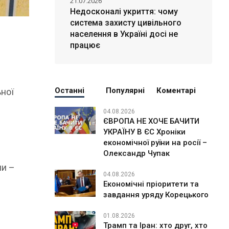
21.07.2026
Недосконалі укриття: чому
система захисту цивільного
населення в Україні досі не
працює
Останні
Популярні
Коментарі
ьної
04.08.2026
ЄВРОПА НЕ ХОЧЕ БАЧИТИ
УКРАЇНУ В ЄС Хроніки
економічної руїни на росії –
Олександр Чупак
ни –
04.08.2026
Економічні пріоритети та
завдання уряду Корецького
01.08.2026
Трамп та Іран: хто друг, хто