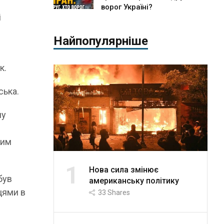
ворог Україні?
і
Найпопулярніше
к.
ська.
ну
ким
1
Нова сила змінює
був
американську політику
цями в
33
Shares