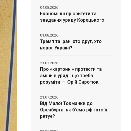
04.08.2026
Економічні пріоритети та
завдання уряду Корецького
01.08.2026
Трамп та Іран: хто друг, хто
ворог Україні?
21.07.2026
Про «картонні» протести та
зміни в уряді: що треба
розуміти — Юрій Сиротюк
21.07.2026
Від Малої Токмачки до
Оренбурга: як б’ємо рф і хто її
рятує?