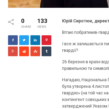
0
133
Юрій Сиротюк, директ
SHARE
VIEWS
Вітаю побратимів-гвард
І все ж залишається п
гвардії?
26 березня в країні ві
правильною та символі
Нагадаю, Національна Г
була утворена 4 листо
гвардію» (на той час н
контингент совєцьких ві
затверджений Указом 