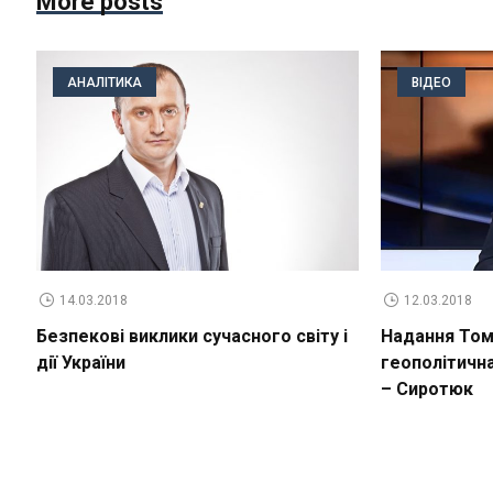
More posts
АНАЛІТИКА
ВІДЕО
14.03.2018
12.03.2018
Безпекові виклики сучасного світу і
Надання Томо
дії України
геополітичн
– Сиротюк