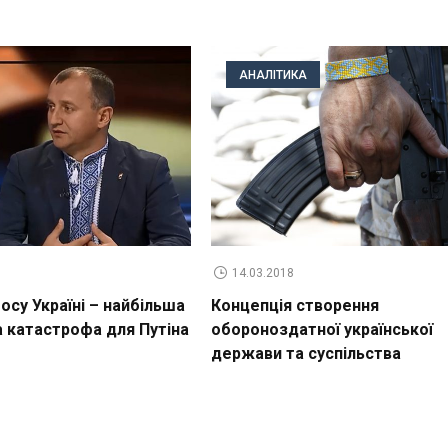
АНАЛІТИКА
14.03.2018
су Україні – найбільша
Концепція створення
а катастрофа для Путіна
обороноздатної української
держави та суспільства