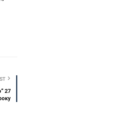
ST
” 27
року