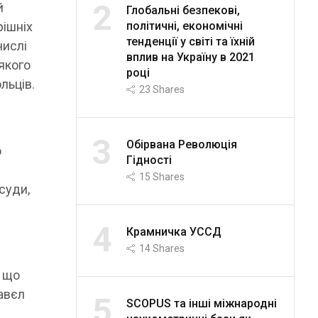
2
й
Глобальні безпекові,
політичні, економічні
рішніх
тенденції у світі та їхній
числі
вплив на Україну в 2021
якого
році
льців.
23
Shares
3
Обірвана Революція
ю
Гідності
15
Shares
суди,
4
Крамничка УССД
14
Shares
, що
Павєл
5
SCOPUS та інші міжнародні