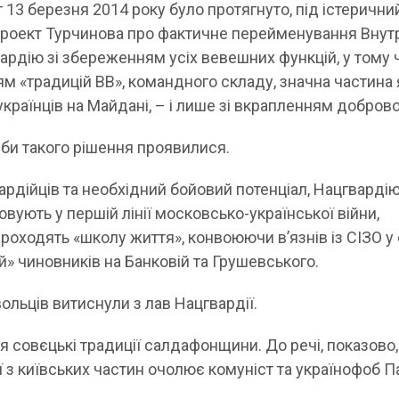
13 березня 2014 року було протягнуто, під істерични
роект Турчинова про фактичне перейменування Внут
вардію зі збереженням усіх вевешних функцій, у тому 
м «традицій ВВ», командного складу, значна частина 
країнців на Майдані, – і лише зі вкрапленням доброво
хиби такого рішення проявилися.
ардійців та необхідний бойовий потенціал, Нацгварді
вують у першій лінії московсько-української війни,
роходять «школу життя», конвоюючи в’язнів із СІЗО у 
» чиновників на Банковій та Грушевського.
ольців витиснули з лав Нацгвардії.
 совєцькі традиції салдафонщини. До речі, показово
ї з київських частин очолює комуніст та українофоб 