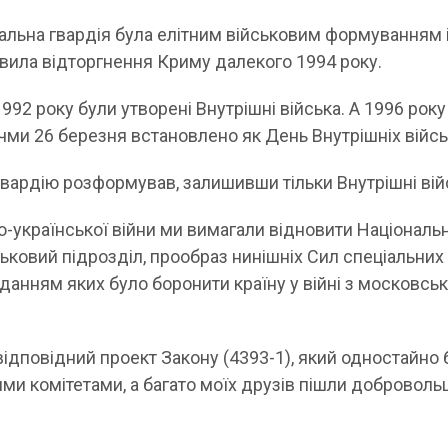
альна гвардія була елітним військовим формуванням 
ила відторгнення Криму далекого 1994 року.
992 року були утворені Внутрішні війська. А 1996 року
ми 26 березня встановлено як День Внутрішніх війсь
гвардію розформував, залишивши тільки Внутрішні вій
о-української війни ми вимагали відновити Національ
ськовий підрозділ, прообраз нинішніх Сил спеціальних
данням яких було боронити країну у війні з московсь
відповідний проект Закону (4393-1), який одностайно 
ми комітетами, а багато моїх друзів пішли доброволь