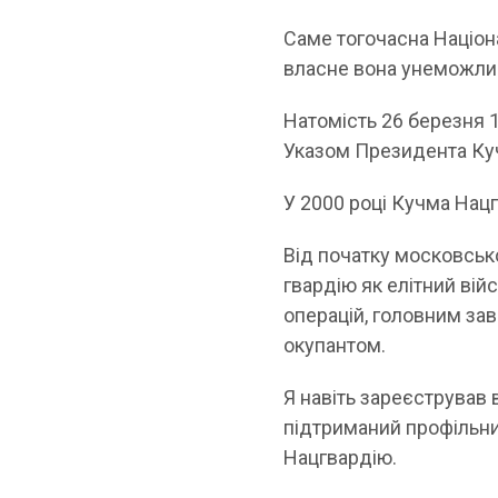
Саме тогочасна Націон
власне вона унеможлив
Натомість 26 березня 1
Указом Президента Куч
У 2000 році Кучма Нац
Від початку московськ
гвардію як елітний вій
операцій, головним зав
окупантом.
Я навіть зареєстрував 
підтриманий профільни
Нацгвардію.