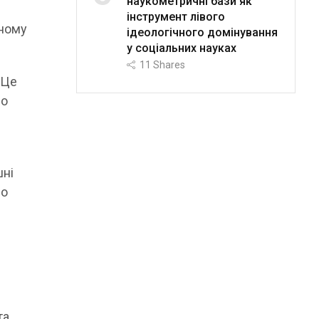
наукометричні бази як
інструмент лівого
вному
ідеологічного домінування
у соціальних науках
11
Shares
 Це
ло
і
шні
но
та