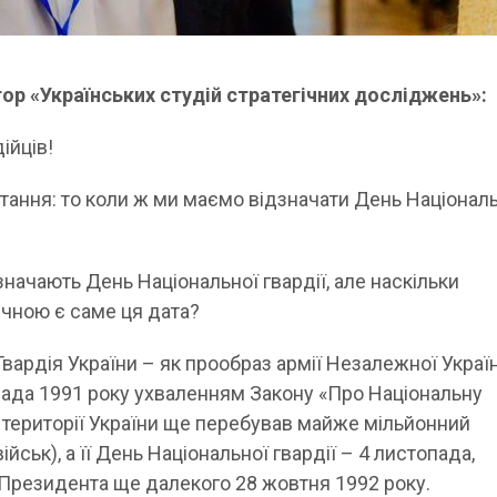
ор «Українських студій стратегічних досліджень»:
ійців!
итання: то коли ж ми маємо відзначати День Націонал
дзначають День Національної гвардії, але наскільки
чною є саме ця дата?
вардія України – як прообраз армії Незалежної Украї
пада 1991 року ухваленням Закону «Про Національну
а території України ще перебував майже мільйонний
йськ), а її День Національної гвардії – 4 листопада,
Президента ще далекого 28 жовтня 1992 року.