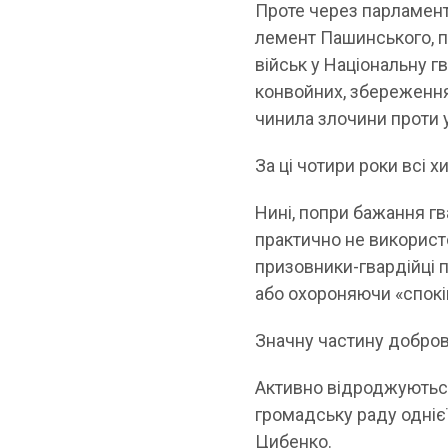
Проте через парламент 
лемент Пашинського, п
військ у Національну г
конвойних, збереження
чинила злочини проти у
За ці чотири роки всі 
Нині, попри бажання гв
практично не використо
призовники-гвардійці п
або охороняючи «спокій
Значну частину добров
Активно відроджуються
громадську раду одніє
Цибенко.