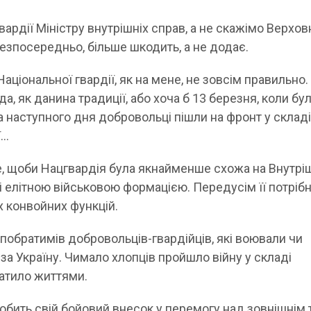
ардії Міністру внутрішніх справ, а не скажімо Верхо
зпосередньо, більше шкодить, а не додає.
аціональної гвардії, як на мене, не зовсім правильно.
а, як данина традиції, або хоча б 13 березня, коли бу
а наступного дня добровольці пішли на фронт у склад
ї…
е, щоби Нацгвардія була якнайменше схожа на Внутрі
вді елітною військовою формацією. Передусім її потріб
 конвойних функцій.
 побратимів добровольців-гвардійців, які воювали чи
а Україну. Чимало хлопців пройшло війну у складі
латило життями.
обить свій бойовий внесок у перемогу над зовнішнім 