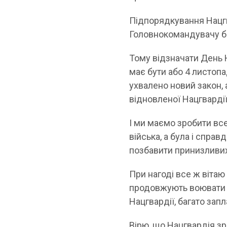
Підпорядкування Нацгв
Головнокомандувачу бе
Тому відзначати День Н
має бути або 4 листопад
ухвалено новий закон, 
відновленої Нацгварді
І ми маємо зробити вс
війська, а була і спра
позбавити принизливих
При нагоді все ж вітаю
продовжують воювати з
Нацгвардії, багато зап
Вірю, що Нацгвардія зр