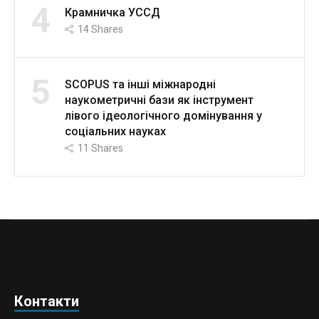
4
Крамничка УССД
14
Shares
5
SCOPUS та інші міжнародні
наукометричні бази як інструмент
лівого ідеологічного домінування у
соціальних науках
11
Shares
Контакти