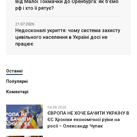
Від Малої Токмачки до Оренбурга: як б’ємо
рф і хто її рятує?
21.07.2026
Недосконалі укриття: чому система захисту
цивільного населення в Україні досі не
працює
Останні
Популярні
Коментарі
04.08.2026
ЄВРОПА НЕ ХОЧЕ БАЧИТИ УКРАЇНУ В
ЄС Хроніки економічної руїни на
росії – Олександр Чупак