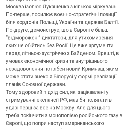
Москва ізолює Лукашенка з кількох міркувань.
По-перше, посилює воєнно-стратегічні позиції
біля кордонів Польщі, України та держав Балтії.
По-друге, демонструє, що в Європі є більш
“відморожені” диктатори, для утихомирення
яких не обійтись без Росії. Це вже аргументи
перед літньою зустріччю з Байденом. Врешті, в
умовах економічної кризи та внутрішнього
незадоволення потрібен новий Кримнаш, яким
може стати анексія Білорусі у формі реалізації
планів Союзної держави.
Тому здоровий підхід сил, які зацікавлені у
стримуванні експансії РФ, мав би полягати в
ударі перш за все на Москву. Але для цього
треба покінчити з монополією російського газу в
Європі, що попри наступ американського