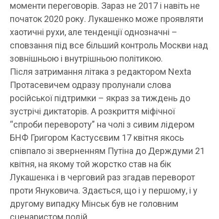
моменти переговорів. Зараз не 2017 і навіть не
початок 2020 року. Лукашенко може проявляти
хаотичні рухи, але тенденції однозначні –
сповзання під все більший контроль Москви над
зовнішньою і внутрішньою політикою.
Після затримання літака з редактором Nexta
Протасевичем одразу пролунали слова
російської підтримки – якраз за тиждень до
зустрічі диктаторів. А розкриття міфічної
“спроби перевороту” на чолі з сивим лідером
БНФ Григором Кастусєвим 17 квітня якось
співпало зі зверненням Путіна до Держдуми 21
квітня, на якому той жорстко став на бік
Лукашенка і в черговий раз згадав переворот
проти Януковича. Здається, що і у першому, і у
другому випадку Мінськ був не головним
сценаристом подій.