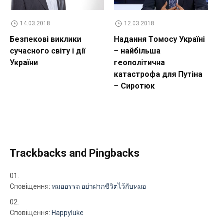
14.03.2018
12.03.2018
Безпекові виклики
Надання Томосу Україні
сучасного світу і дії
– найбільша
України
геополітична
катастрофа для Путіна
– Сиротюк
Trackbacks and Pingbacks
Сповіщення:
หมออรรถ อย่าฝากชีวิตไว้กับหมอ
Сповіщення:
Happyluke