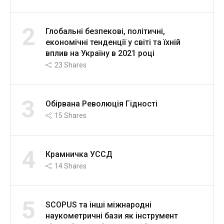
2
Глобальні безпекові, політичні,
економічні тенденції у світі та їхній
вплив на Україну в 2021 році
23
Shares
3
Обірвана Революція Гідності
15
Shares
4
Крамничка УССД
14
Shares
5
SCOPUS та інші міжнародні
наукометричні бази як інструмент