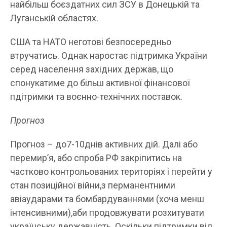
найбільш боєздатних сил ЗСУ в Донецькій та
Луганській областях.
США та НАТО неготові безпосередньо
втручатись. Однак наростає підтримка України
серед населення західних держав, що
спонукатиме до більш активної фінансової
пдітримки та воєнно-технічних поставок.
Прогноз
Прогноз – до7-10днів активних дій. Далі або
перемир’я, або спроба РФ закріпитись на
частково контрольованих територіях і перейти у
стан позиційної війни,з перманентними
авіаударами та бомбардуваннями (хоча менш
інтенсивними),аби продовжувати розхитувати
українську державність. Оскільки підтримки від