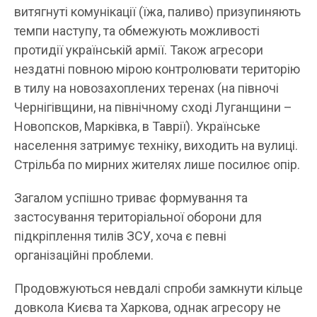
витягнуті комунікації (їжа, паливо) призупиняють
темпи наступу, та обмежують можливості
протидії українській армії. Також агресори
нездатні повною мірою контролювати територію
в тилу на новозахоплених теренах (на півночі
Чернігівщини, на північному сході Луганщини –
Новопсков, Марківка, в Таврії). Українське
населення затримує техніку, виходить на вулиці.
Стрільба по мирних жителях лише посилює опір.
Загалом успішно триває формування та
застосування територіальної оборони для
підкріплення тилів ЗСУ, хоча є певні
організаційні проблеми.
Продовжуються невдалі спроби замкнути кільце
довкола Києва та Харкова, однак агресору не