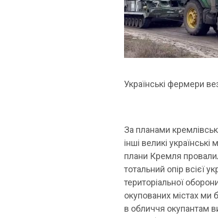
Українські фермери вез
За планами кремлівсько
інші великі українські 
плани Кремля провали
тотальний опір всієї ук
територіальної оборони
окупованих містах ми б
в обличчя окупантам ви