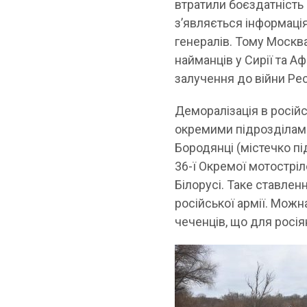
втратили боєздатність
з’являється інформація
генералів. Тому Москв
найманців у Сирії та А
залучення до війни Рес
Деморалізація в росій
окремими підрозділами.
Бородянці (містечко пі
36-ї Окремої мотострі
Білорусі. Таке ставле
російської армії. Можн
чеченців, що для росі