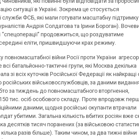
чиновників, які повинні були відповідати за проросій
ацію ситуації в Україні. Зокрема це стосується
-ї служби ФСБ, які мали готувати масштабну підтримк
рналістів Андрія Солдатова та Ірини Бороган). Вочев
і “спецоперації” продовжиться, що роздуватиме
 всередині еліти, пришвидшуючи крах режиму.
ку повномасштабної війни Росії проти України агресо
 всі батальйонно-тактичні групи, які Москва декілька
ала зі всіх куточків Російської Федерації як найкращі 
ло російських військовослужбовців, за даними виданн
тобто за тиждень до повномасштабного вторгнення,
150 тис. осіб особового складу. Проте впродовж пер
фіційними даними, щодня російські окупанти втрачали
олдат убитими. Загальна кількість вбитих росіян вже 
лька десятків тисяч поранених (за військовою статисти
кілька разів більше). Таким чином, за два тижні війни