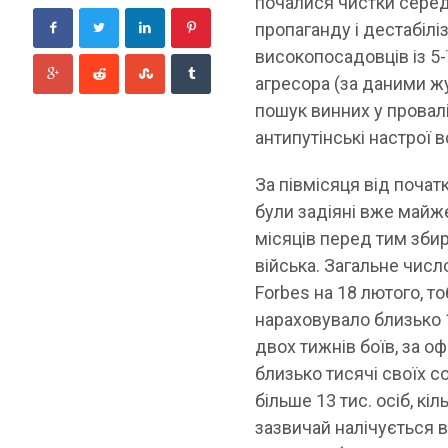
почалися чистки серед 
пропаганду і дестабіліз
високопосадовців із 5
агресора (за даними жу
пошук винних у провал
антипутінські настрої
За півмісяця від почат
були задіяні вже майже
місяців перед тим збир
війська. Загальне чис
Forbes на 18 лютого, 
нараховувало близько 
двох тижнів боїв, за о
близько тисячі своїх с
більше 13 тис. осіб, кі
зазвичай налічується в 