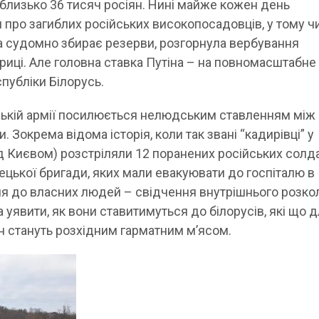
 близько 36 тисяч росіян. Нині майже кожен день
 про загиблих російських високопосадовців, у тому чи
а судомно збирає резерви, розгорнула вербування
фриці. Але головна ставка Путіна – на повномасштабне
публіки Білорусь.
ській армії посилюється нелюдським ставленням між
 Зокрема відома історія, коли так звані “кадирівці” у
д Києвом) розстріляли 12 поранених російських солдат
лецької бригади
, яких мали евакуювати до госпіталю в
ння до власних людей – свідчення внутрішнього розко
а уявити, як вони ставитимуться до білорусів, які що 
ян стануть розхідним гарматним м’ясом.