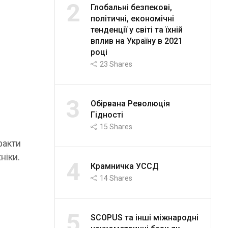
2
Глобальні безпекові,
політичні, економічні
тенденції у світі та їхній
вплив на Україну в 2021
році
23
Shares
3
Обірвана Революція
Гідності
15
Shares
факти
ніки.
4
Крамничка УССД
14
Shares
5
SCOPUS та інші міжнародні