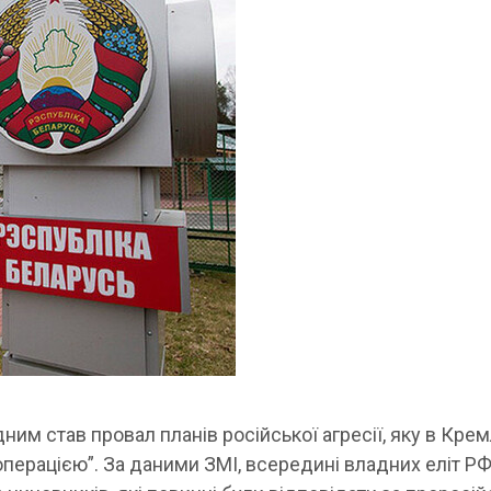
дним став провал планів російської агресії, яку в Крем
операцією”. За даними ЗМІ, всередині владних еліт Р