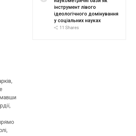
наукометричні бази як
інструмент лівого
ідеологічного домінування
у соціальних науках
11
Shares
рків,
е
имавши
рдії,
 прямо
лі,