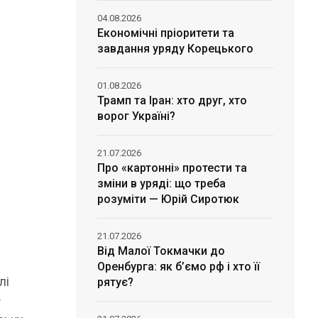
04.08.2026
Економічні пріоритети та
завдання уряду Корецького
01.08.2026
Трамп та Іран: хто друг, хто
ворог Україні?
21.07.2026
Про «картонні» протести та
зміни в уряді: що треба
розуміти — Юрій Сиротюк
21.07.2026
Від Малої Токмачки до
Оренбурга: як б’ємо рф і хто її
лі
рятує?
Ф