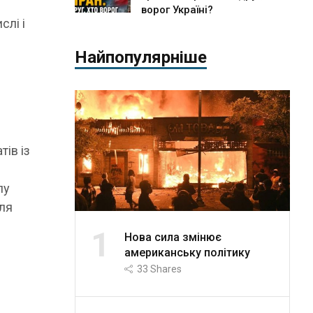
ворог Україні?
слі і
Найпопулярніше
ів із
лу
для
1
Нова сила змінює
американську політику
33
Shares