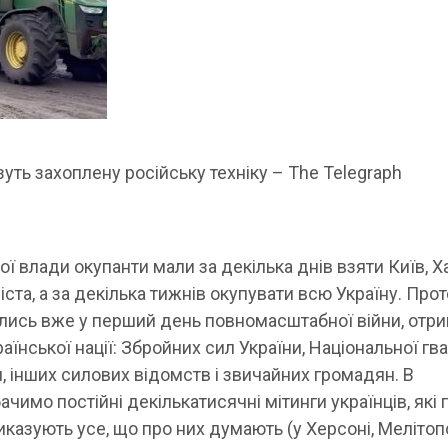
уть захоплену російську техніку – The Telegraph
ї влади окупанти мали за декілька днів взяти Київ, Ха
міста, а за декілька тижнів окупувати всю Україну. Прот
лись вже у перший день повномасштабної війни, отр
раїнської нації: Збройних сил України, Національної гва
, інших силових відомств і звичайних громадян. В
ачимо постійні декількатисячні мітинги українців, які
казують усе, що про них думають (у Херсоні, Мелітопо