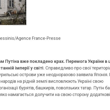
Messinis/Agence France-Presse
 Путіна вже покладено крах. Перемога України в 
танній імперії у світі
. Справедливо про свої територі
Курильські острови уже неодноразово заявила Японія.
ародів на рідній землі висловлюють Україні свою
анізації бурятів, башкирів, поволзьких татар. Путін б
сіляко намагається долучити на свою сторону додатков