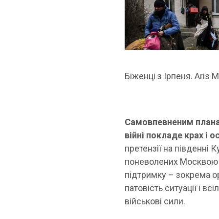
Біженці з Ірпеня.
Aris 
Самовпевненим планам
війні покладе крах і ос
претензії на південні 
поневолених Москвою н
підтримку – зокрема орг
патовість ситуації і в
військові сили.