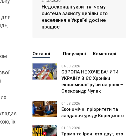
ську
21.07.2026
Недосконалі укриття: чому
система захисту цивільного
у для
населення в Україні досі не
идь,
працює
Останні
Популярні
Коментарі
ром
04.08.2026
свої
ЄВРОПА НЕ ХОЧЕ БАЧИТИ
УКРАЇНУ В ЄС Хроніки
я
економічної руїни на росії –
Олександр Чупак
ших
04.08.2026
Економічні пріоритети та
складає
завдання уряду Корецького
кою, їх
01.08.2026
Трамп та Іран: хто друг, хто