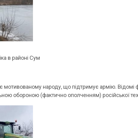
іка в районі Сум
ає мотивованому народу, що підтримує армію. Відомі 
ьною обороною (фактично ополченням) російської тех