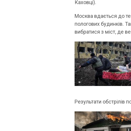
Каховці).
Москва вдається до те
пологових будинків. Т
вибратися з міст, де ве
Результати обстрілів п