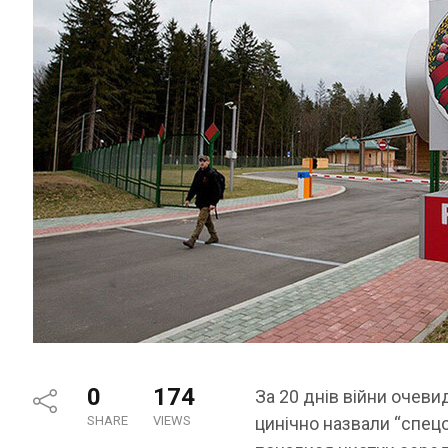
0
174
За 20 днів війни очеви
SHARE
VIEWS
цинічно назвали “cпец