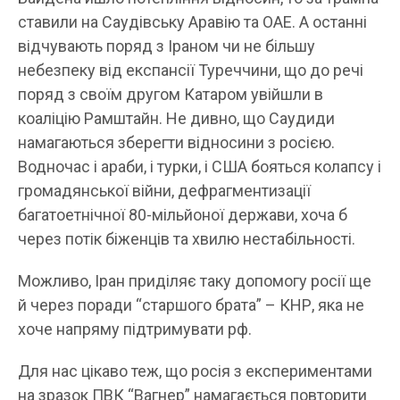
ставили на Саудівську Аравію та ОАЕ. А останні
відчувають поряд з Іраном чи не більшу
небезпеку від експансії Туреччини, що до речі
поряд з своїм другом Катаром увійшли в
коаліцію Рамштайн. Не дивно, що Саудиди
намагаються зберегти відносини з росією.
Водночас і араби, і турки, і США бояться колапсу і
громадянської війни, дефрагментизації
багатоетнічної 80-мільйоної держави, хоча б
через потік біженців та хвилю нестабільності.
Можливо, Іран приділяє таку допомогу росії ще
й через поради “старшого брата” – КНР, яка не
хоче напряму підтримувати рф.
Для нас цікаво теж, що росія з експериментами
на зразок ПВК “Вагнер” намагається повторити