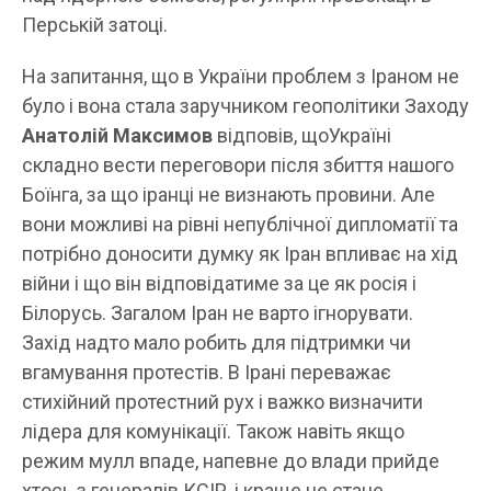
Перській затоці.
На запитання, що в України проблем з Іраном не
було і вона стала заручником геополітики Заходу
Анатолій Максимов
відповів, щоУкраїні
складно вести переговори після збиття нашого
Боїнга, за що іранці не визнають провини. Але
вони можливі на рівні непублічної дипломатії та
потрібно доносити думку як Іран впливає на хід
війни і що він відповідатиме за це як росія і
Білорусь. Загалом Іран не варто ігнорувати.
Захід надто мало робить для підтримки чи
вгамування протестів. В Ірані переважає
стихійний протестний рух і важко визначити
лідера для комунікації. Також навіть якщо
режим мулл впаде, напевне до влади прийде
хтось з генералів КСІР, і краще не стане.