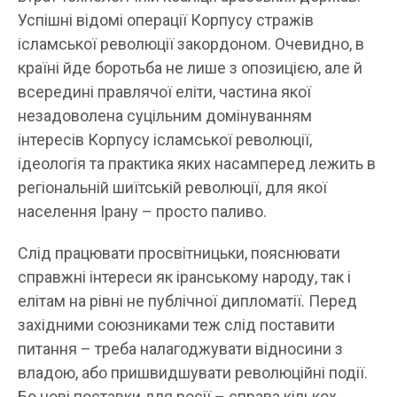
Успішні відомі операції Корпусу стражів
ісламської революції закордоном. Очевидно, в
країні йде боротьба не лише з опозицією, але й
всередині правлячої еліти, частина якої
незадоволена суцільним домінуванням
інтересів Корпусу ісламської революції,
ідеологія та практика яких насамперед лежить в
регіональній шиїтській революції, для якої
населення Ірану – просто паливо.
Слід працювати просвітницьки, пояснювати
справжні інтереси як іранському народу, так і
елітам на рівні не публічної дипломатії. Перед
західними союзниками теж слід поставити
питання – треба налагоджувати відносини з
владою, або пришвидшувати революційні події.
Бо нові поставки для росії – справа кількох