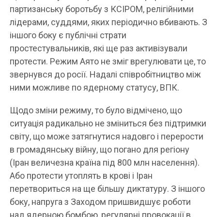
партизанську боротьбу з КСІРОМ, релігійними
лідерами, суддями, яких періодично вбивають. З
іншого боку є публічні страти
простестувальників, які ще раз активізували
протести. Режим Аято не зміг врегулювати це, то
звернувся до росії. Надалі співробітництво між
ними можливе по ядерному статусу, ВПК.
Щодо зміни режиму, то було відмічено, що
ситуація радикально не зміниться без підтримки
світу, що може затягнутися надовго і перерости
в громадянську війну, що погано для регіону
(Іран величезна країна під 800 млн населення).
Або протести утоплять в крові і Іран
перетвориться на ще більшу диктатуру. З іншого
боку, напруга з Заходом пришвидшує роботи
над ядерною бомбою, регулярні провокації в