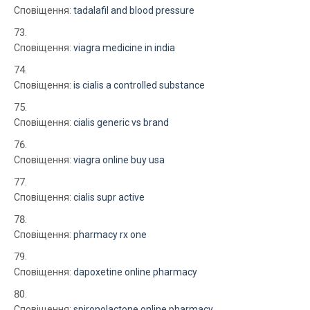
Сповіщення:
tadalafil and blood pressure
Сповіщення:
viagra medicine in india
Сповіщення:
is cialis a controlled substance
Сповіщення:
cialis generic vs brand
Сповіщення:
viagra online buy usa
Сповіщення:
cialis supr active
Сповіщення:
pharmacy rx one
Сповіщення:
dapoxetine online pharmacy
Сповіщення:
spironolactone online pharmacy