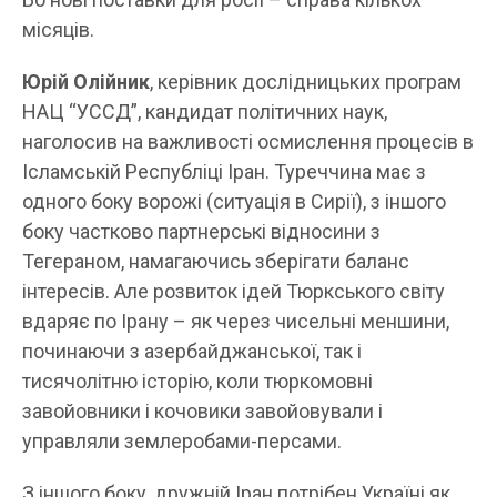
місяців.
Юрій Олійник
, керівник дослідницьких програм
НАЦ “УССД”, кандидат політичних наук,
наголосив на важливості осмислення процесів в
Ісламській Республіці Іран. Туреччина має з
одного боку ворожі (ситуація в Сирії), з іншого
боку частково партнерські відносини з
Тегераном, намагаючись зберігати баланс
інтересів. Але розвиток ідей Тюркського світу
вдаряє по Ірану – як через чисельні меншини,
починаючи з азербайджанської, так і
тисячолітню історію, коли тюркомовні
завойовники і кочовики завойовували і
управляли землеробами-персами.
З іншого боку, дружній Іран потрібен Україні як