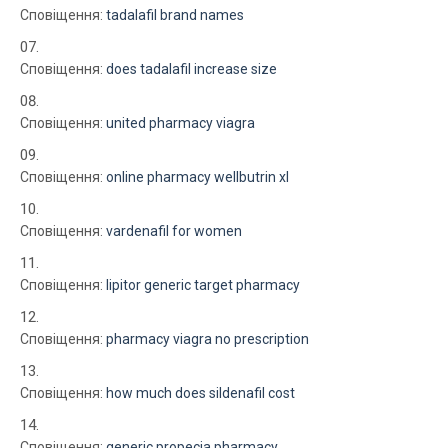
Сповіщення:
tadalafil brand names
Сповіщення:
does tadalafil increase size
Сповіщення:
united pharmacy viagra
Сповіщення:
online pharmacy wellbutrin xl
Сповіщення:
vardenafil for women
Сповіщення:
lipitor generic target pharmacy
Сповіщення:
pharmacy viagra no prescription
Сповіщення:
how much does sildenafil cost
Сповіщення:
generic propecia pharmacy