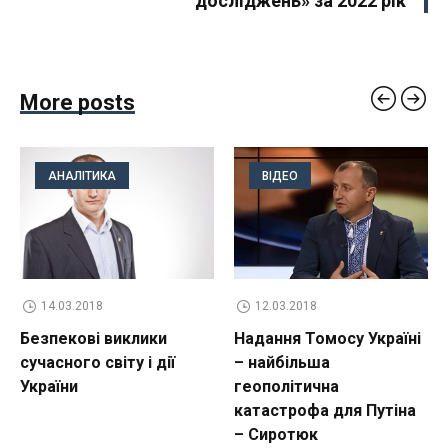
досліджень» за 2022 рік
More posts
АНАЛІТИКА
ВІДЕО
14.03.2018
12.03.2018
Безпекові виклики
Надання Томосу Україні
сучасного світу і дії
– найбільша
України
геополітична
катастрофа для Путіна
– Сиротюк