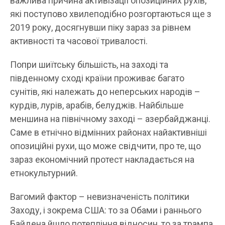
важлива причина активізації опозиційних рухів,
які поступово хвилеподібно розгортаються ще з
2019 року, досягнувши піку зараз за рівнем
активності та часової тривалості.
Попри шиїтську більшість, на заході та
південному сході країни проживає багато
сунітів, які належать до неперських народів –
курдів, лурів, арабів, белуджів. Найбільше
меншина на північному заході – азербайджанці.
Саме в етнічно відмінних районах найактивніші
опозиційні рухи, що може свідчити, про те, що
зараз економічний протест накладається на
етнокультурний.
Вагомий фактор – невизначеність політики
Заходу, і зокрема США: то за Обами і раннього
Байдена йшло потепління відносин, то за трампа