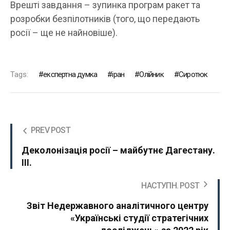
Врешті завдання – зупинка програм ракет та
розробки безпілотників (того, що передають
росії – ще не найновіше).
Tags:
експертна думка
іран
Олійник
Сиротюк
PREV POST
Деколонізація росії – майбутнє Дагестану.
ІІІ.
НАСТУПН. POST
Звіт Недержавного аналітичного центру
«Українські студії стратегічних