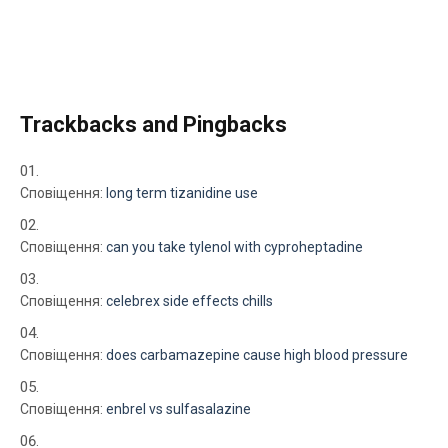
Trackbacks and Pingbacks
Сповіщення:
long term tizanidine use
Сповіщення:
can you take tylenol with cyproheptadine
Сповіщення:
celebrex side effects chills
Сповіщення:
does carbamazepine cause high blood pressure
Сповіщення:
enbrel vs sulfasalazine