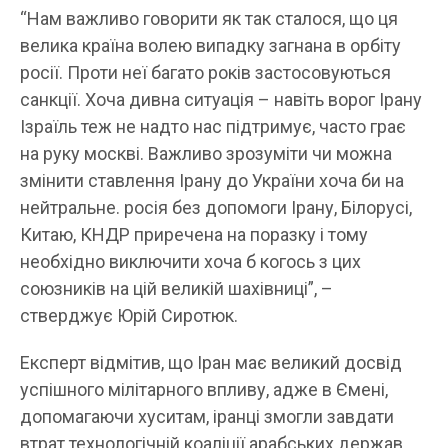
“Нам важливо говорити як так сталося, що ця
велика країна волею випадку загнана в орбіту
росії. Проти неї багато років застосовуються
санкції. Хоча дивна ситуація – навіть ворог Ірану
Ізраїль теж не надто нас підтримує, часто грає
на руку москві. Важливо зрозуміти чи можна
змінити ставлення Ірану до України хоча би на
нейтральне. росія без допомоги Ірану, Білорусі,
Китаю, КНДР приречена на поразку і тому
необхідно виключити хоча б когось з цих
союзників на цій великій шахівниці”, –
стверджує Юрій Сиротюк.
Експерт відмітив, що Іран має великий досвід
успішного мілітарного впливу, адже в Ємені,
допомагаючи хуситам, іранці змогли завдати
втрат технологічній коаліції арабських держав.