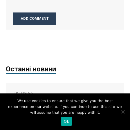
Останні новини
04.08.2026
ЄВРОПА НЕ ХОЧЕ БАЧИТИ УКРАЇНУ В ЄС
We use cookies to ensure that we give you the best
Хроніки економічної руїни на росії –
experience on our website. If you continue to use this site we
Олександр Чупак
will assume that you are happy with it.
Ok
04.08.2026