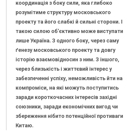
координація з боку сили, яка глибоко
розумітиме структуру московського
проекту та його слабкі й сильні сторони. І
такою силою об’єктивно може виступати
лише Україна. З одного боку, через саму
ґенезу московського проекту та довгу
історію взаємовідносин з ним. З іншого,
через близькість і життєвий інтерес у
забезпеченні успіху, неможливість йти на
компроміси, на які можуть поступитись
заради короткочасних інтересів західні
союзники, заради економічних вигод чи
збереження нібито потенційної противаги
Китаю.