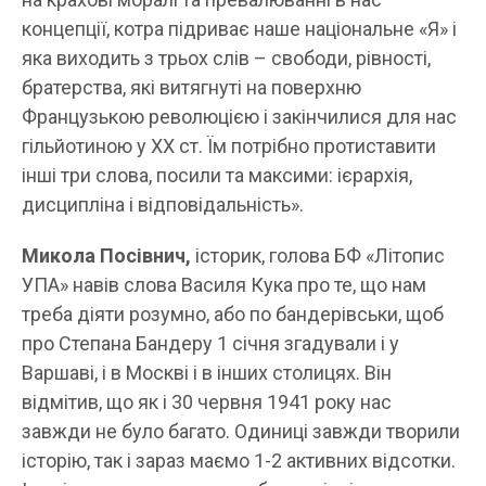
концепції, котра підриває наше національне «Я» і
яка виходить з трьох слів – свободи, рівності,
братерства, які витягнуті на поверхню
Французькою революцією і закінчилися для нас
гільйотиною у ХХ ст. Їм потрібно протиставити
інші три слова, посили та максими: ієрархія,
дисципліна і відповідальність».
Микола Посівнич,
історик, голова БФ «Літопис
УПА» навів слова Василя Кука про те, що нам
треба діяти розумно, або по бандерівськи, щоб
про Степана Бандеру 1 січня згадували і у
Варшаві, і в Москві і в інших столицях. Він
відмітив, що як і 30 червня 1941 року нас
завжди не було багато. Одиниці завжди творили
історію, так і зараз маємо 1-2 активних відсотки.