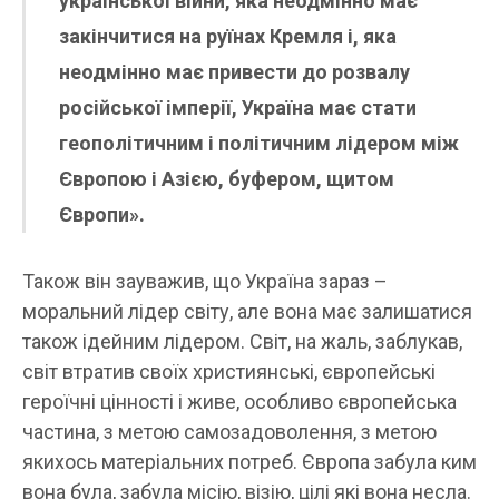
української війни, яка неодмінно має
закінчитися на руїнах Кремля і, яка
неодмінно має привести до розвалу
російської імперії, Україна має стати
геополітичним і політичним лідером між
Європою і Азією, буфером, щитом
Європи».
Також він зауважив, що Україна зараз –
моральний лідер світу, але вона має залишатися
також ідейним лідером. Світ, на жаль, заблукав,
світ втратив своїх християнські, європейські
героїчні цінності і живе, особливо європейська
частина, з метою самозадоволення, з метою
якихось матеріальних потреб. Європа забула ким
вона була, забула місію, візію, цілі які вона несла.