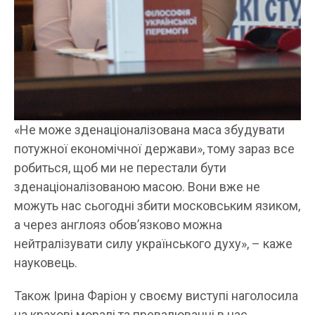
«Не може зденаціоналізована маса збудувати
потужної економічної держави», тому зараз все
робиться, щоб ми не перестали бути
зденаціоналізованою масою. Вони вже не
можуть нас сьогодні збити московським язиком,
а через англояз обов’язково можна
нейтралізувати силу українського духу», – каже
науковець.
Також Ірина Фаріон у своєму виступі наголосила
на крахові моралі та превалюванні в нас