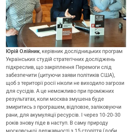
Юрій Олійник
, керівник дослідницьких програм
Українських студій стратегічних досліджень
підкреслив, що закріплення Перемоги слід
забезпечити (цитуючи заяви політиків США),
щоб з території росії ніколи не виходило загрози
для сусідів. А це неможливо при проміжних
результатах, коли москва змушена буде
змиритись з програшем, відповзе, заліковуючи
рани, для акумуляції ресурсів. І через 10-20-30
років знову піде в наступ. В саму природу
московської державності з 15 століття (доби