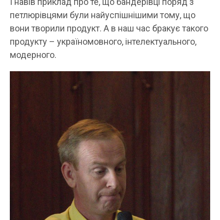
І навів приклад про те, що бандерівці поряд з
петлюрівцями були найуспішнішими тому, що
вони творили продукт. А в наш час бракує такого
продукту – україномовного, інтелектуального,
модерного.