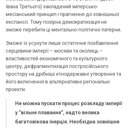
Івана Третього) закладений імперсько-
месіанський принцип і прагнення до зовнішньої
експансії. Тому позірна демократизація не
зможе перебити ці ментально-політичні патерни.
Зможе їх усунути лише остаточне позбавлення
серцевини імперії – москви та околиць –
властивостей економічного та культурного
центру, дефрагментизація постросійського
простору на дрібніші етнодержавні утворення та
його включення в альтернативні регіональні
проекти.
Не можна пускати процес розкладу імперії
у “вільне плавання”, надто велика
багатовікова інерція. Необхідна зовнішня