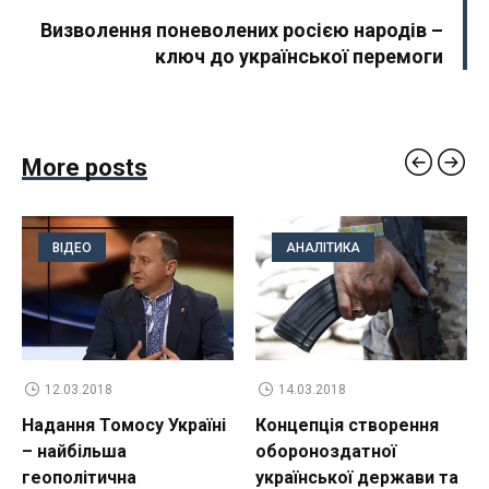
Визволення поневолених росією народів –
ключ до української перемоги
More posts
ВІДЕО
АНАЛІТИКА
12.03.2018
14.03.2018
Надання Томосу Україні
Концепція створення
– найбільша
обороноздатної
геополітична
української держави та