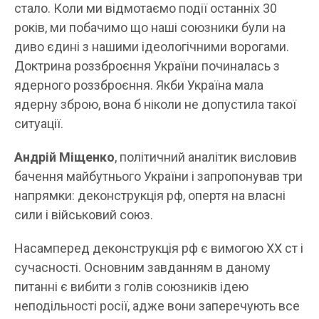
стало. Коли ми відмотаємо події останніх 30
років, ми побачимо що наші союзники були на
диво єдині з нашими ідеологічними ворогами.
Доктрина роззброєння України починалась з
ядерного роззброєння. Якби Україна мала
ядерну зброю, вона б ніколи не допустила такої
ситуації.
Андрій Міщенко
, політичний аналітик висловив
бачення майбутнього України і запропонував три
напрямки: деконструкція рф, опертя на власні
сили і військовий союз.
Насамперед деконструкція рф є вимогою ХХ ст і
сучасності. Основним завданням в даному
питанні є вибити з голів союзників ідею
неподільності росії, адже вони заперечують все