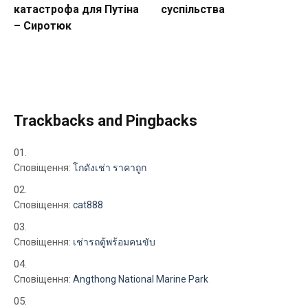
катастрофа для Путіна
суспільства
– Сиротюк
Trackbacks and Pingbacks
Сповіщення:
โกดังเช่า ราคาถูก
Сповіщення:
cat888
Сповіщення:
เช่ารถตู้พร้อมคนขับ
Сповіщення:
Angthong National Marine Park