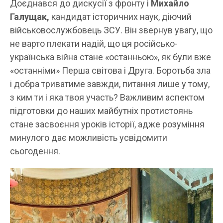
Доєднався до дискусії з фронту і
Михайло
Галущак,
кандидат історичних наук, діючий
військовослужбовець ЗСУ. Він звернув увагу, що
не варто плекати надій, що ця російсько-
українська війна стане «останньою», як були вже
«останніми» Перша світова і Друга. Боротьба зла
і добра триватиме завжди, питання лише у тому,
з ким ти і яка твоя участь? Важливим аспектом
підготовки до наших майбутніх протистоянь
стане засвоєння уроків історії, адже розуміння
минулого дає можливість усвідомити
сьогодення.