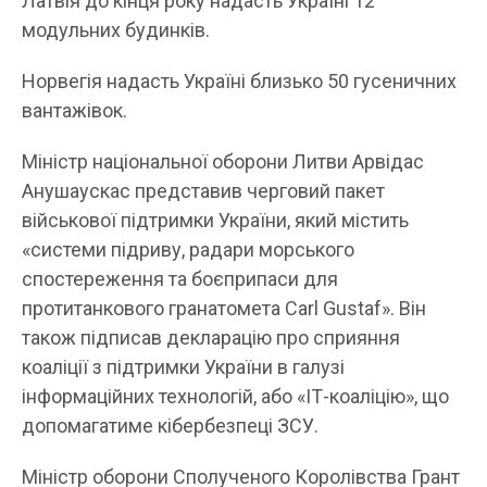
Латвія до кінця року надасть Україні 12
модульних будинків.
Норвегія надасть Україні близько 50 гусеничних
вантажівок.
Міністр національної оборони Литви Арвідас
Анушаускас представив черговий пакет
військової підтримки України, який містить
«системи підриву, радари морського
спостереження та боєприпаси для
протитанкового гранатомета Carl Gustaf». Він
також підписав декларацію про сприяння
коаліції з підтримки України в галузі
інформаційних технологій, або «ІТ-коаліцію», що
допомагатиме кібербезпеці ЗСУ.
Міністр оборони Сполученого Королівства Грант