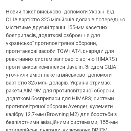
Новий пакет військової допомоги Україні від
США вартістю 325 мільйонів доларів попередньо
міститиме другий транш 155-мм касетних
боєприпасів, додаткові озброєння для
української протиповітряної оборони,
протитанкові засоби TOW і AT4, снаряди для
реактивних систем залпового вогню HIMARS і
протитанкові комплекси Javelin. Згодом США
уточнили вміст пакета військової допомоги
вартістю 325 млн доларів. Україна отримає:
ракети AIM-9M для протиповітряної оборони;
додаткові боєприпаси для HIMARS; системи
протиповітряної оборони Avenger; кулемети
калібру 12,7-мм (Browning M2) для боротьби з
безпілотними авіаційними системами; 155-мм
артилерійські снаряди, включаючи DPICM