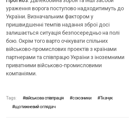
Прогноз
: Далекобійна зброя та інші засоби
ураження ворога поступово надходитимуть до
України. Визначальним фактором у
пришвидшенні темпів надання зброї досі
залишається ситуація безпосередньо на полі
бою. Окрім того варто очікувати спільних
військово-промислових проектів з країнами
партнерами та співпрацю України з іноземними
приватними військово-промисловими
компаніями.
Tags:
військова співпрація
союзники
Ткачук
щотижневий оглядач