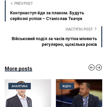
PREV POST
Контрнаступ йде за планом. Будуть
серйозні успіхи – Станіслав Ткачук
НАСТУПН. POST
Військовий поділ за часів путіна міняють
регулярно, щокілька років
More posts
АНАЛІТИКА
ВІДЕО