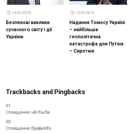
14.03.2018
12.03.2018
Безпекові виклики
Надання Томосу Україні
сучасного світу і дії
– найбільша
України
геополітична
катастрофа для Путіна
– Сиротюк
Trackbacks and Pingbacks
Сповіщення:
เค้กวันเกิด
Сповіщення:
Diyala Info