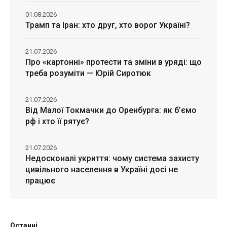
01.08.2026
Трамп та Іран: хто друг, хто ворог Україні?
21.07.2026
Про «картонні» протести та зміни в уряді: що
треба розуміти — Юрій Сиротюк
21.07.2026
Від Малої Токмачки до Оренбурга: як б’ємо
рф і хто її рятує?
21.07.2026
Недосконалі укриття: чому система захисту
цивільного населення в Україні досі не
працює
Останні