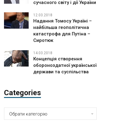
сучасного світу і дії України
12.03.2018
Надання Томосу Україні –
найбільша геополітична
катастрофа для Путіна –
Сиротюк
14.03.2018
Концепція створення
обороноздатної української
держави та суспільства
Categories