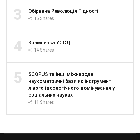
3
Обірвана Революція Гідності
15
Shares
4
Крамничка УССД
14
Shares
5
SCOPUS та інші міжнародні
наукометричні бази як інструмент
лівого ідеологічного домінування у
соціальних науках
11
Shares