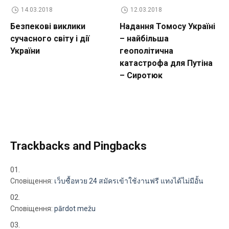
14.03.2018
12.03.2018
Безпекові виклики
Надання Томосу Україні
сучасного світу і дії
– найбільша
України
геополітична
катастрофа для Путіна
– Сиротюк
Trackbacks and Pingbacks
Сповіщення:
เว็บซื้อหวย 24 สมัครเข้าใช้งานฟรี แทงได้ไม่มีอั้น
Сповіщення:
pārdot mežu