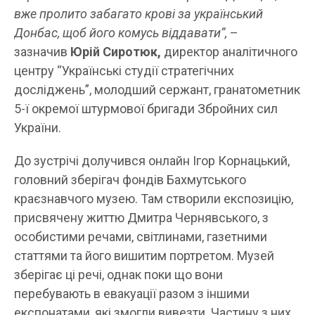
вже пролито забагато крові за український
Донбас, щоб його комусь віддавати”,
–
зазначив
Юрій Сиротюк,
директор аналітичного
центру “Українські студії стратегічних
досліджень”, молодший сержант, гранатометник
5-ї окремої штурмової бригади Збройних сил
України.
До зустрічі долучився онлайн Ігор Корнацький,
головний зберігач фондів Бахмутського
краєзнавчого музею. Там створили експозицію,
присвячену життю Дмитра Чернявського, з
особистими речами, світлинами, газетними
статтями та його вишитим портретом. Музей
зберігає ці речі, однак поки що вони
перебувають в евакуації разом з іншими
експонатами, які змогли вивезти. Частину з них