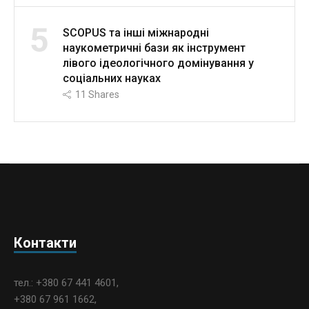
5
SCOPUS та інші міжнародні
наукометричні бази як інструмент
лівого ідеологічного домінування у
соціальних науках
11
Shares
Контакти
тел.: +380 67 441 4601,
+380 67 961 1662,