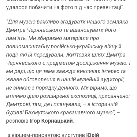
удалося побачити на фото під час презентації.
“Для музею важливо згадувати нашого земляка
Дмитра Чернявського та вшановувати його
пам’ять. Ми збираємо матеріали про
повномасштабну російсько-українську війну й
події, які їй передували. Життєвий шлях Дмитра
Чернявського є предметом дослідження музею. І
ми раді, що ця тема завжди викликає інтерес та
жваве обговорення в нашій музейній аудиторії,
не зникає з порядку денного. Ми віримо, що
втілимо ідею розширеної експозиції, присвяченої
Дмитрові, там, де і планували, – в історичній
будівлі Бахмутського краєзнавчого музею”,
–
розповів
Ігор Корнацький
.
Із віршем-присвятою виступив
Юрій