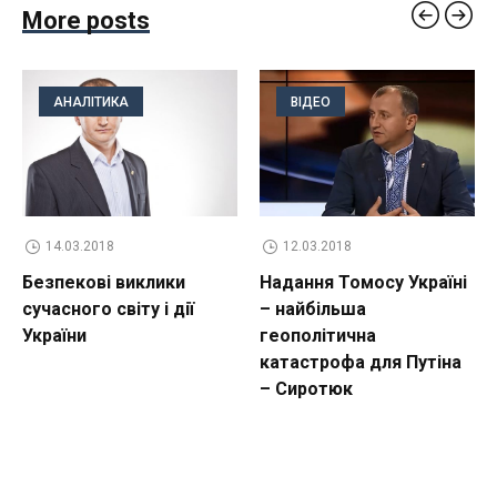
More posts
АНАЛІТИКА
ВІДЕО
14.03.2018
12.03.2018
Безпекові виклики
Надання Томосу Україні
сучасного світу і дії
– найбільша
України
геополітична
катастрофа для Путіна
– Сиротюк