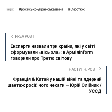
Tags:
російсько-українська війна
Сиротюк
PREV POST
Експерти назвали три країни, які у світі
сформували «вісь зла»: в АрміяInform
говорили про Третю світову
НАСТУПН. POST
Франція & Китай у нашій війні та ядерний
шантаж росії: чого чекати — Юрій Олійник /
УССД