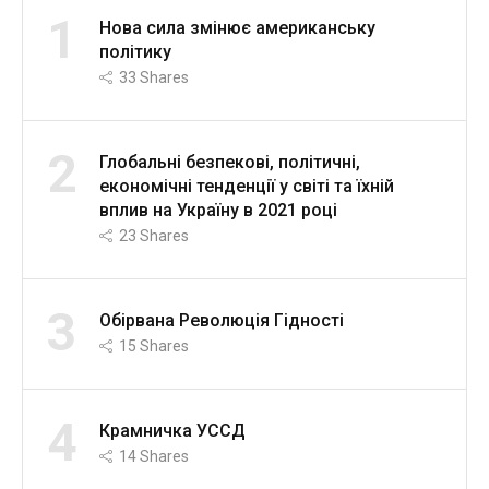
1
Нова сила змінює американську
політику
33
Shares
2
Глобальні безпекові, політичні,
економічні тенденції у світі та їхній
вплив на Україну в 2021 році
23
Shares
3
Обірвана Революція Гідності
15
Shares
4
Крамничка УССД
14
Shares