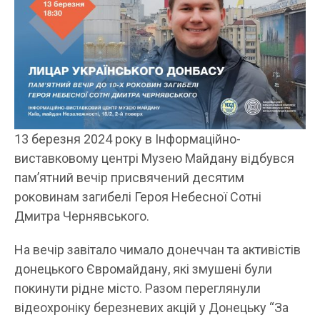
13 березня 2024 року в Інформаційно-
виставковому центрі Музею Майдану відбувся
пам’ятний вечір присвячений десятим
роковинам загибелі Героя Небесної Сотні
Дмитра Чернявського.
На вечір завітало чимало донеччан та активістів
донецького Євромайдану, які змушені були
покинути рідне місто. Разом переглянули
відеохроніку березневих акцій у Донецьку “За