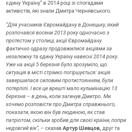
єдину Україну” в 2014 році зі спогадами
активістів, які знали Дмитра Чернявського.
“Для учасників Євромайдану в Донецьку, який
розпочався восени 2013 року одночасно з
протестом у столиці, акції Євромайдану
фактично одразу продовжилися акціями за
незалежну та єдину Україну навесні 2014 року.
Уже на акції 5 березня було зрозуміло, що
ситуація в місті стрімко погіршується: акція
завершилася силовим протистоянням, були
потерпілі. І все це врешті мало кульмінацію 13
березня – в день, коли загинув Дмитро. Ми
хочемо розповісти про Дмитра справжнього,
показати, якою він був людиною, як став
патріотом, скільки зробив для своєї країни, попри
недовгий вік”,
– сказав
Артур Шевцов,
друг та