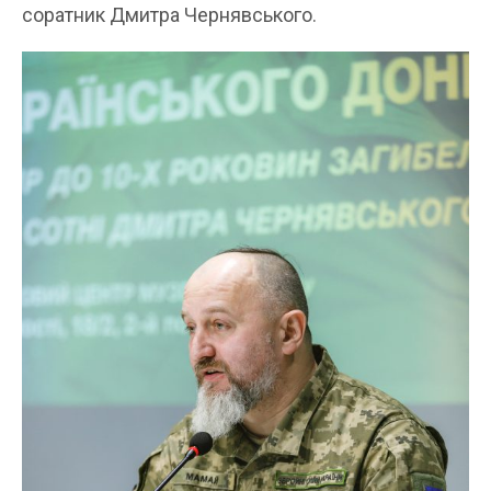
соратник Дмитра Чернявського.