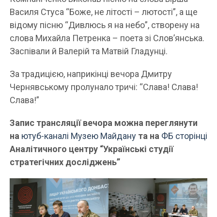
Василя Стуса “Боже, не літості – лютості”, а ще
відому пісню “Дивлюсь я на небо”, створену на
слова Михайла Петренка – поета зі Слов’янська.
Заспівали й Валерій та Матвій Гладунці.
За традицією, наприкінці вечора Дмитру
Чернявському пролунало тричі: “Слава! Слава!
Слава!”
Запис трансляції вечора можна переглянути
на
ютуб-каналі Музею Майдану
та на
ФБ сторінці
Аналітичного центру “Українські студії
стратегічних досліджень”