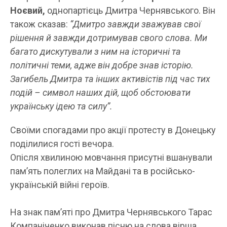
Ноєвий,
однопартієць Дмитра Чернявського. Він
також сказав:
“Дмитро завжди зважував свої
рішення й завжди дотримував свого слова. Ми
багато дискутували з ним на історичні та
політичні теми, адже він добре знав історію.
Загибель Дмитра та інших активістів під час тих
подій – символ наших дій, щоб обстоювати
українську ідею та силу”.
Своїми спогадами про акції протесту в Донецьку
поділилися гості вечора.
Опісля хвилиною мовчання присутні вшанували
пам’ять полеглих на Майдані та в російсько-
українській війні героїв.
На знак пам’яті про Дмитра Чернявського Тарас
Компаніченко виконав пісню на слова вірша