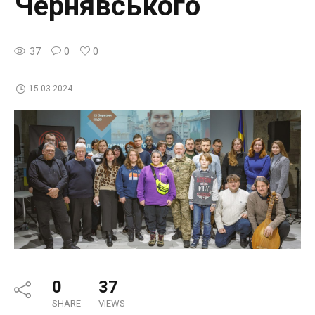
Чернявського
37
0
0
15.03.2024
0
37
SHARE
VIEWS