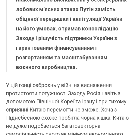
лобових м’ясних атаках Путін замість
обіцяної передишки і капітуляції України
на його умовах, отримав консолідацію
Заходу і рішучість підтримки України з
гарантованим фінансуванням і
розгортанням та масштабуванням
воєнного виробництва.
У цій гонці озброєнь у війні на виснаження
протистояти потужності Заходу Росія навіть з
допомогою Північної Кореї та Ірану і при тихому
сприянні Китаю перемогти не зможе. Хоча з
Піднебесною схоже пробігла чорна кішка. Китаю
не дуже подобається багатовекторна
самодіяльність свого як мінімум економічного