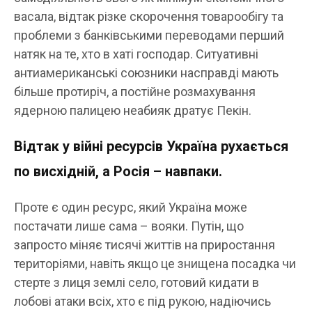
васала, відтак різке скорочення товарообігу та
проблеми з банківськими переводами перший
натяк на те, хто в хаті господар. Ситуативні
антиамериканські союзники насправді мають
більше протиріч, а постійне розмахування
ядерною палицею неабияк дратує Пекін.
Відтак у війні ресурсів Україна рухається
по висхідній, а Росія – навпаки.
Проте є один ресурс, який Україна може
постачати лише сама – вояки. Путін, що
запросто міняє тисячі життів на приростання
територіями, навіть якщо це знищена посадка чи
стерте з лиця землі село, готовий кидати в
лобові атаки всіх, хто є під рукою, надіючись