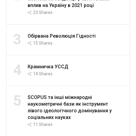
вплив на Україну в 2021 році
23
Shares
3
Обірвана Революція Гідності
15
Shares
4
Крамничка УССД
14
Shares
5
SCOPUS та інші міжнародні
наукометричні бази як інструмент
лівого ідеологічного домінування у
соціальних науках
11
Shares