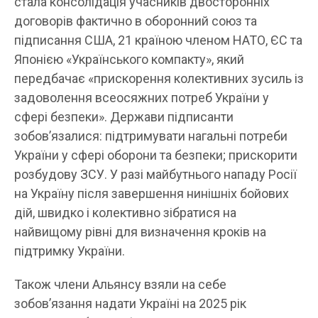
стала консолідація учасників двосторонніх
договорів фактично в оборонний союз та
підписання США, 21 країною членом НАТО, ЄС та
Японією «Українського компакту», який
передбачає «прискорення колективних зусиль із
задоволення всеосяжних потреб України у
сфері безпеки». Держави підписанти
зобов’язалися: підтримувати нагальні потреби
України у сфері оборони та безпеки; прискорити
розбудову ЗСУ. У разі майбутнього нападу Росії
на Україну після завершення нинішніх бойових
дій, швидко і колективно зібратися на
найвищому рівні для визначення кроків на
підтримку України.
Також члени Альянсу взяли на себе
зобов’язання надати Україні на 2025 рік