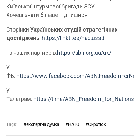
Київської штурмової бригади ЗСУ
Хочеш знати більше підпишися:
Сторінки
Українських студій стратегічних
досліджень
:
https://linktr.ee/nac.ussd
Та наших партнерів:
https://abn.org.ua/uk/
У
ФБ:
https://www.facebook.com/ABN.FreedomForNati
У
Телеграм:
https://t.me/ABN_Freedom_for_Nations
Tags:
експертна думка
НАТО
Сиротюк