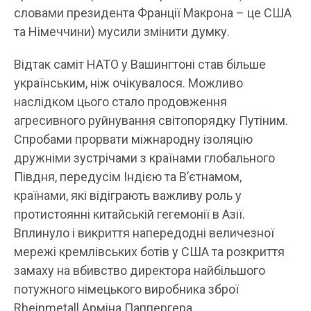
словами президента Франції Макрона – це США
та Німеччини) мусили змінити думку.
Відтак саміт НАТО у Вашингтоні став більше
українським, ніж очікувалося. Можливо
наслідком цього стало продовження
агресивного руйнування світопорядку Путіним.
Спробами прорвати міжнародну ізоляцію
дружніми зустрічами з країнами глобального
Півдня, передусім Індією та В’єтнамом,
країнами, які відіграють важливу роль у
протистоянні китайській гегемонії в Азії.
Вплинуло і викриття напередодні величезної
мережі кремлівських ботів у США та розкриття
замаху на вбивство директора найбільшого
потужного німецького виробника зброї
Rheinmetall Арміна Паппергера.