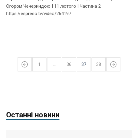
Єгором Чечериндою | 11 лютого | Частина 2
https://espreso.tv/video/264197
1
…
36
37
38
Останні новини