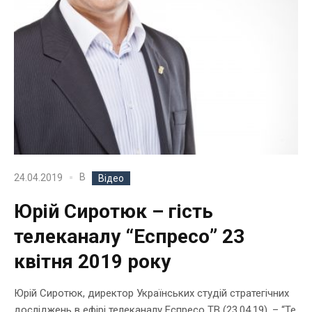
В
24.04.2019
Відео
Юрій Сиротюк – гість
телеканалу “Еспресо” 23
квітня 2019 року
Юрій Сиротюк, директор Українських студій стратегічних
досліджень в ефірі телеканалу Еспресо ТВ (23.04.19). – “Те,