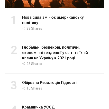
1
Нова сила змінює американську
політику
33
Shares
2
Глобальні безпекові, політичні,
економічні тенденції у світі та їхній
вплив на Україну в 2021 році
23
Shares
3
Обірвана Революція Гідності
15
Shares
Крамничка УССД