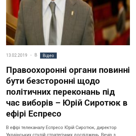
В
13.02.2019
Відео
Правоохоронні органи повинні
бути безсторонні щодо
політичних переконань під
час виборів – Юрій Сиротюк в
ефірі Еспресо
В ефірі телеканалу Еспресо Юрій Сиротюк, директор
Українських студій стратегічних досліджень. Вечір з