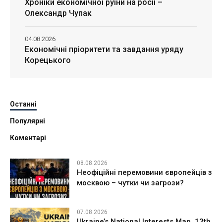
Хроніки економічної руїни на росії –
Олександр Чупак
04.08.2026
Економічні пріоритети та завдання уряду
Корецького
Останні
Популярні
Коментарі
08.08.2026
Неофіційні перемовини європейців з
москвою – чутки чи загрози?
07.08.2026
Ukraine’s National Interests Map. 13th