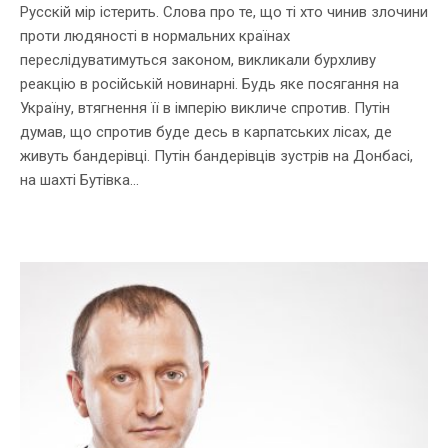
Русскій мір істерить. Слова про те, що ті хто чинив злочини
проти людяності в нормальних країнах
переслідуватимуться законом, викликали бурхливу
реакцію в російській новинарні. Будь яке посягання на
Україну, втягнення її в імперію викличе спротив. Путін
думав, що спротив буде десь в карпатських лісах, де
живуть бандерівці. Путін бандерівців зустрів на Донбасі,
на шахті Бутівка...