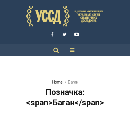
Home
Баган
Позначка:
<span>Баган</span>