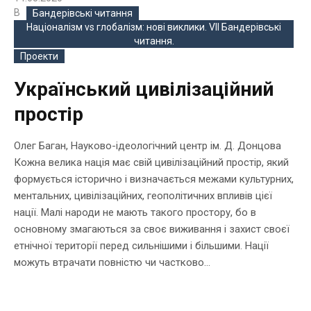
В
Бандерівські читання
Націоналізм vs глобалізм: нові виклики. VIІ Бандерівські
читання.
Проекти
Український цивілізаційний
простір
Олег Баган, Науково-ідеологічний центр ім. Д. Донцова
Кожна велика нація має свій цивілізаційний простір, який
формується історично і визначається межами культурних,
ментальних, цивілізаційних, геополітичних впливів цієї
нації. Малі народи не мають такого простору, бо в
основному змагаються за своє виживання і захист своєї
етнічної території перед сильнішими і більшими. Нації
можуть втрачати повністю чи частково...