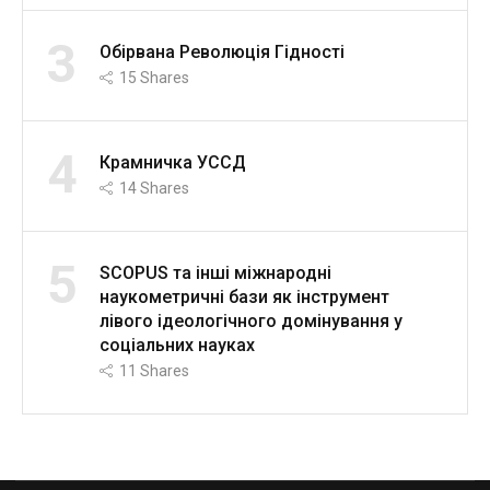
3
Обірвана Революція Гідності
15
Shares
4
Крамничка УССД
14
Shares
5
SCOPUS та інші міжнародні
наукометричні бази як інструмент
лівого ідеологічного домінування у
соціальних науках
11
Shares