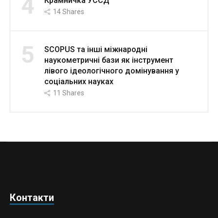
4
Крамничка УССД
14
Shares
5
SCOPUS та інші міжнародні
наукометричні бази як інструмент
лівого ідеологічного домінування у
соціальних науках
11
Shares
Контакти