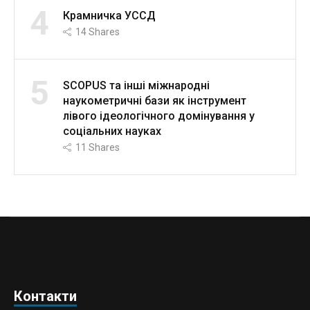
4
Крамничка УССД
14
Shares
5
SCOPUS та інші міжнародні
наукометричні бази як інструмент
лівого ідеологічного домінування у
соціальних науках
11
Shares
Контакти