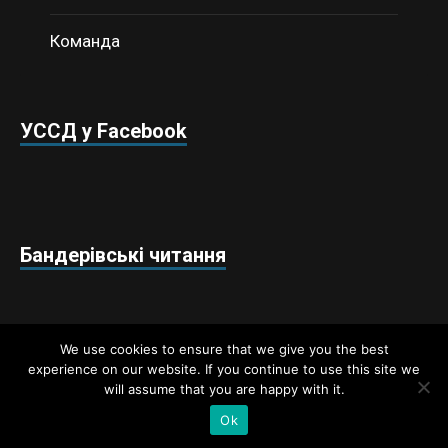
Команда
УССД у Facebook
Бандерівські читання
We use cookies to ensure that we give you the best
experience on our website. If you continue to use this site we
will assume that you are happy with it.
Недержавний аналітичний центр «Українські студії
стратегічних досліджень» © 2018 / Всі права захищено
Ok