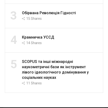
3
Обірвана Революція Гідності
15
Shares
4
Крамничка УССД
14
Shares
5
SCOPUS та інші міжнародні
наукометричні бази як інструмент
лівого ідеологічного домінування у
соціальних науках
11
Shares