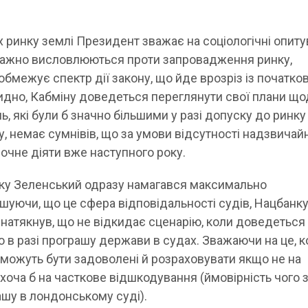
х ринку землі Президент зважає на соціологічні опиту
еважно висловлюються проти запровадження ринку,
обмежує спектр дії закону, що йде врозріз із початк
дно, Кабміну доведеться переглянути свої плани що
 які були б значно більшими у разі допуску до ринку
ку, немає сумнівів, що за умови відсутності надзвичай
очне діяти вже наступного року.
нку Зеленський одразу намагався максимально
шуючи, що це сфера відповідальності судів, Нацбанку
 натякнув, що не відкидає сценарію, коли доведеться
 в разі програшу держави в судах. Зважаючи на це, 
можуть бути задоволені й розраховувати якщо не на
 хоча б на часткове відшкодування (ймовірність чого 
ашу в лондонському суді).