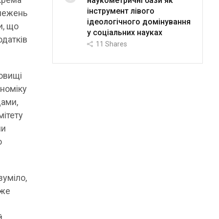
наукометричні бази як
інструмент лівого
бмежень
ідеологічного домінування
и, що
у соціальних науках
одатків
11
Shares
довищі
ономіку
дами,
мітету
ли
о
зуміло,
вже
й