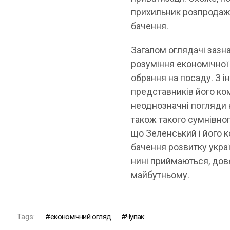
прихильник розпродажу
бачення.
Загалом оглядачі зазн
розуміння економічної 
обрання на посаду. З 
представників його ко
неоднозначні погляди 
також такого сумнівно
що Зеленський і його к
бачення розвитку украї
нині приймаються, дов
майбутньому.
Tags:
економічний огляд
Чупак