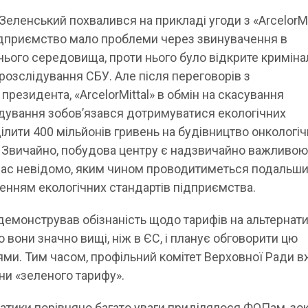
еленський похвалився на прикладі угоди з «ArcelorMi
підприємство мало проблеми через звинувачення в
ього середовища, проти нього було відкрите кримін
розслідування СБУ. Але після переговорів з
резидента, «ArcelorMittal» в обмін на скасування
дування зобов’язався дотримуватися екологічних
ділити 400 мільйонів гривень на будівництво онкологі
. Звичайно, побудова центру є надзвичайно важливо
очас невідомо, яким чином проводитиметься подальш
енням екологічних стандартів підприємства.
емонстрував обізнаність щодо тарифів на альтернат
о вони значно вищі, ніж в ЄС, і планує обговорити цю
ми. Тим часом, профільний комітет Верховної Ради 
ни «зеленого тарифу».
атики порівняно багато уваги приділялося ФОПам, зо