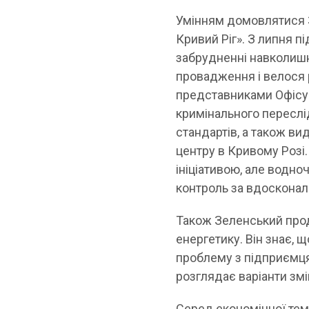
Умінням домовлятися З
Кривий Ріг». З липня 
забрудненні навколишн
провадження і велося 
представниками Офісу п
кримінального переслі
стандартів, а також ви
центру в Кривому Розі
ініціативою, але водн
контроль за вдосконал
Також Зеленський прод
енергетику. Він знає, щ
проблему з підприємця
розглядає варіанти змі
Серед економічної тем