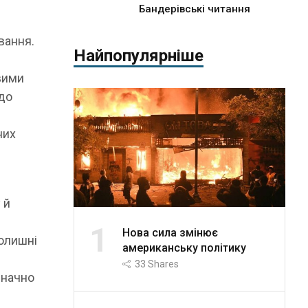
Бандерівські читання
вання.
Найпопулярніше
овими
до
них
 й
1
Нова сила змінює
колишні
американську політику
33
Shares
значно