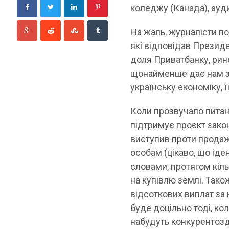
коледжу (Канада), ауди
На жаль, журналісти по
які відповідав Президе
доля Приватбанку, рино
щонайменше дає нам зм
українську економіку, 
Коли прозвучало питан
підтримує проєкт закон
виступив проти прода
особам (цікаво, що іде
словами, протягом кіл
на купівлю землі. Тако
відсоткових виплат за 
буде доцільно тоді, ко
набудуть конкурентозд