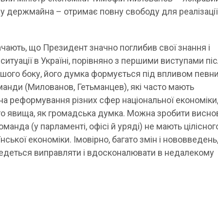
 держмайна – отримає повну свободу для реалізації
ачають, що Президент значно поглибив свої знання і
ситуації в Україні, порівняно з першими виступами пі
іншого боку, його думка формується під впливом певн
манди (Милованов, Гетьманцев), які часто мають
на реформування різних сфер національної економіки,
го явища, як громадська думка. Можна зробити висно
оманда (у парламенті, офісі й уряді) не мають цілісног
нської економіки. Імовірно, багато змін і нововведень
едеться виправляти і вдосконалювати в недалекому