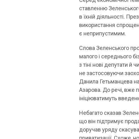
ставленню Зеленського
в їхній діяльності. П
використання спрощено
є неприпустимим.
Слова Зеленського про
малого і середнього б
з тіні нові депутати 
не застосовуючи заохо
Данила Гетьманцева на
Азарова. До речі, вже 
ініціюватимуть введен
Небагато сказав Зелен
що він підтримує прод
доручав уряду скасува
приватизації. Схоже, 