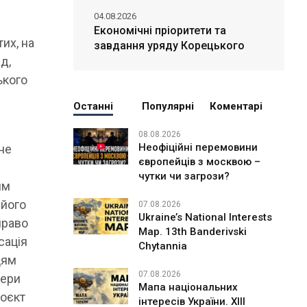
04.08.2026
Економічні пріоритети та
их, на
завдання уряду Корецького
д,
ького
Останні
Популярні
Коментарі
08.08.2026
Неофіційні перемовини
не
європейців з москвою –
чутки чи загрози?
им
 його
07.08.2026
Ukraine’s National Interests
право
Map. 13th Banderivski
сація
Chytannia
цям
07.08.2026
мери
Мапа національних
роєкт
інтересів України. ХІІІ