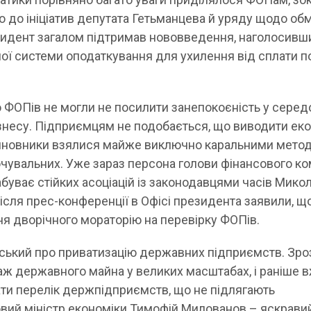
 до ініціатив депутата Гетьманцева й уряду щодо о
резидент загалом підтримав нововведення, наголосивш
ї системи оподаткування для ухилення від сплати п
 ФОПів не могли не посилити занепокоєність у сере
ізнесу. Підприємцям не подобається, що виводити ек
й чиновники взялися майже виключно каральними мето
чувальних. Уже зараз персона голови фінансового ко
буває стійких асоціацій із законодавцями часів Мико
після прес-конференції в Офісі президента заявили, щ
ня дворічного мораторію на перевірку ФОПів.
ський про приватизацію державних підприємств. Зро
аж державного майна у великих масштабах, і раніше 
ти перелік держпідприємств, що не підлягають
новий міністр економіки Тимофій Милованов – яскрави