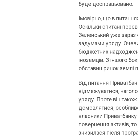
буде доопрацьовано.
Імовірно, що в питання
Оскільки опитані пер
Зеленський уже зараз 
задумами уряду. Очеви
бюджетних надходжень,
іноземців. З іншого бо
обставин ринок землі п
Від питання Приватба
відмежуватися, наголо
уряду. Проте він також
домовлятися, особливо
власники Приватбанку 
повернення активів, то
знизилася після прогр