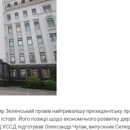
р Зеленський провів найтривалішу президентську пр
 історії. Його позиції щодо економічного розвитку де
 УССД підготував Олександр Чупак, випускник Селкі