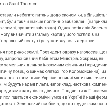
тор Grant Thornton.
ставили небагато питань щодо економіки, а більшість т
нт, були так чи інакше політично забарвлені (наприкла
к землі, приватизація тощо). Однак потік слів Зеленс
огу визначити загальну картину його поглядів на
її подальший поступ і регулятивну роль держави.
ня про ринок землі, Президент одразу наголосив, що 
у, запропонований Кабінетом Міністрів. Зокрема, він
жу земельних ділянок іноземним фізичним і юридичн
нтичну позицію займає олігарх Ігор Коломойський). За
ькох років громадяни України повинні мати виключне 
ж їм будуть надані пільги, наприклад, часткова компен
кредитами на купівлю ділянок. Продавати ж її інозем
ли поліпшаться економічні умови в Україні й наші фер
атності. Зеленський пообіцяв, що до грудня законоп