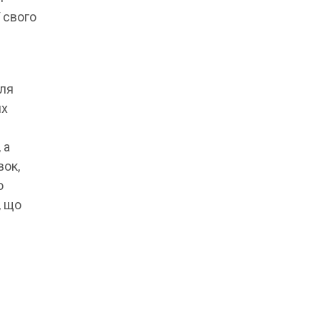
 свого
сля
их
 а
вок,
о
, що