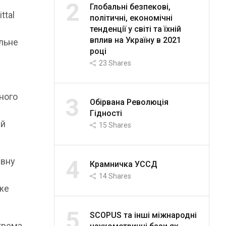
2
Глобальні безпекові,
ttal
політичні, економічні
тенденції у світі та їхній
вплив на Україну в 2021
альне
році
23
Shares
чного
3
Обірвана Революція
ю
Гідності
ий
15
Shares
4
ивну
Крамничка УССД
14
Shares
вже
5
SCOPUS та інші міжнародні
крема