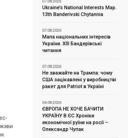
07.08.2026
Ukraine’s National Interests Map.
13th Banderivski Chytannia
07.08.2026
Мапа національних інтересів
України. ХІІІ Бандерівські
читання
07.08.2026
Не зважайте на Трампа: чому
США зацікавлені у виробництві
ракет для Patriot в Україні
04.08.2026
ЄВРОПА НЕ ХОЧЕ БАЧИТИ
УКРАЇНУ В ЄС Хроніки
ес-
економічної руїни на росії –
ржави
Олександр Чупак
рк