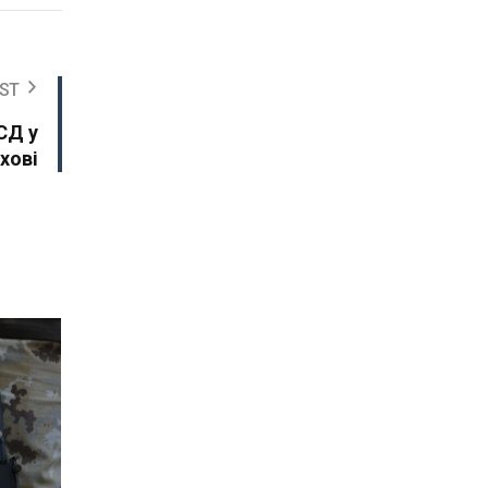
ST
СД у
хові