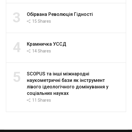
3
Обірвана Революція Гідності
15
Shares
4
Крамничка УССД
14
Shares
5
SCOPUS та інші міжнародні
наукометричні бази як інструмент
лівого ідеологічного домінування у
соціальних науках
11
Shares