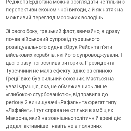
Реджепа Ердогана можна розглядати не тільки з
перспективи економічної вигоди, а й як натяк на
можливий перегляд морських володінь.
Зі свого боку, грецький флот, звичайно, відразу
почав військовий супровід турецького
розвідувального судна «Орук Рейс» та п’яти
військових кораблів, які його супроводжували. І
цього разу погрозлива риторика Президента
Туреччини не мала ефекту, адже за спиною
Греції вже був сильний союзник. Мається на
увазі Франція, яка, не обмежившись лише
«глибокою стурбованістю», відправила до
регіону 2 винищувачі «Рафаль» та фрегат типу
«Лафайет». І тут справа не стільки в амбіціях
Макрона, який на зовнішньополітичній арені діє
дедалі активніше і навіть не в полярних