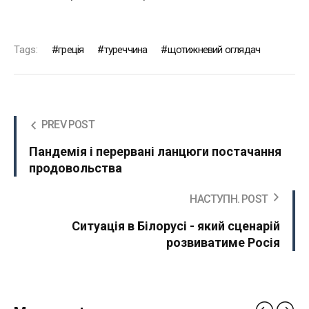
Tags:
греція
туреччина
щотижневий оглядач
PREV POST
Пандемія і перервані ланцюги постачання
продовольства
НАСТУПН. POST
Ситуація в Білорусі - який сценарій
розвиватиме Росія