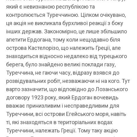
який є невизнаною республікою та
контролюється Туреччиною. Цілком очікувано,
ця акція не викликала бурхливої реакції з боку
інших держав. Закономірно, це лише збільшило
апетити Ердогана, тому коли нещодавно біля
острова Кастелорізо, що належить Греції, але
знаходиться відносно недалеко від турецького
берега, було знайдено великі поклади газу,
Туреччина, не гаючи часу, відразу взявся до
розвідувальних робіт, незважаючи ні на кого. Тут
варто зазначити, що відповідно до Лозанського
договору 1923 року, який Ердоган вочевидь
вважає принизливим і несправедливим для
Туреччини, всі острови Егейського моря, навіть
ті, які знаходяться в територіальних водах
Туреччини, належать Греції. Тому таку акцію