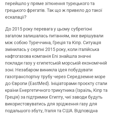
перейшло у пряме зіткнення турецького та
грецького фрегатів. Так що ж привело до такої
ескалації?
До 2015 року перевага у цьому субрегіоні
загалом залишалась питанням, яке вирішували
між собою Туреччина, Греція та Кіпр. Ситуація
змінилась у серпні 2015 року, коли італійська
нафтогазова компанія Eni знайшла значні
поклади газу у єгипетській морській економічній
зоні. Незабаром виникла ідея побудувати
газотранспортну трубу через Середземне море
до Європи (EastMed). Ініціаторами проєкту стали
країни Енергетичного трикутника (Ізраїль, Кіпр та
Греція) за підтримки Єгипту, чиї заводи будуть
використовуватись для зрідження газу для
подальшого збуту, Італія та США. Відповідна