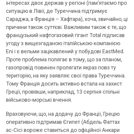
інтересах двох держав у регіоні (пам’ятаємо про
ситуацію в Лівії, де Туреччина підтримує
Сараджа, а Франція – Хафтара), хоча, звичайно, ці
причини також суттєві. Важливим також є те, що
французький нафтогазовий гігант Total підписав
угоду з вищезгаданою італійською компанією
Eni і є вельми зацікавлений у побудові EastMed.
Проте проблема полягає в тому, що за планом,
газопровід повинен пролягати якраз повз ту
територію, на яку заявляє свої права Туреччина.
Тому Франція досить активно встала на захист
Греції, провівши, наприклад, 13 серпня спільні
військово-морські вчення.
Враховуючи, що, на додачу до Франції, Грецію
оперативно підтримав Єгипет (Абдель Фаттах
ас-Сісі вороже ставиться до офіційної Анкари