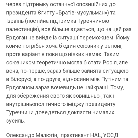
через підтримку останньої опозиційних до
президента Єгипту «Братів-мусульман») та
Ізраїль (постійна підтримка Туреччиною
палестинців), все більше здається, що на цей раз
Ердоган не вийде із ситуації переможцем. Йому
конче потрібен хоча б один союзник у регіоні,
проте варіантів поки що ніяких немає. Таким
союзником теоретично могла б стати Росія, але
вона, по-перше, зараз більше зайнята ситуацією
в Білорусі, а по-друге, відносини між Путіним та
Ердоганом зараз вочевидь не найкращі. Тому,
для збереження свого як зовнішньо-, так і
внутрішньополітичного іміджу президенту
Туреччини доведеться докласти чималих
зусиль.
Олександр Малютін, практикант НАЦ УССД