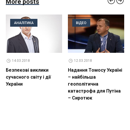
More posts
АНАЛІТИКА
ВІДЕО
14.03.2018
12.03.2018
Безпекові виклики
Надання Томосу Україні
сучасного світу і дії
– найбільша
України
геополітична
катастрофа для Путіна
– Сиротюк