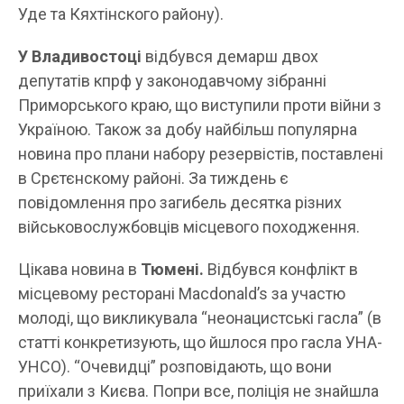
Уде та Кяхтінского району).
У Владивостоці
відбувся демарш двох
депутатів кпрф у законодавчому зібранні
Приморського краю, що виступили проти війни з
Україною. Також за добу найбільш популярна
новина про плани набору резервістів, поставлені
в Срєтєнскому районі. За тиждень є
повідомлення про загибель десятка різних
військовослужбовців місцевого походження.
Цікава новина в
Тюмені.
Відбувся конфлікт в
місцевому ресторані Macdonald’s за участю
молоді, що викликувала “неонацистські гасла” (в
статті конкретизують, що йшлося про гасла УНА-
УНСО). “Очевидці” розповідають, що вони
приїхали з Києва. Попри все, поліція не знайшла