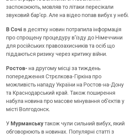
заспокоюють, мовляв то літаки пересікали
звуковий бар’єр. Але на відео попав вибух у небі.
В Сочі
в десятку новин потрапила інформація
про спрощену процедуру в’їзду до Німеччини
для російських правозахисників та осіб що
піддаються ризику через критику війни.
Ростов-
на другому місці за тиждень
попередження Стрєлкова-Гіркіна про
можливість нападу України на Ростов-на-Дону
та Краснодарський край. Також поширення
набула новина про масове мінування об’єктів у
місті Волгодонск.
У
Мурманську
також чули сильний вибух, який
обговорюють в новинах. Популярні статті з