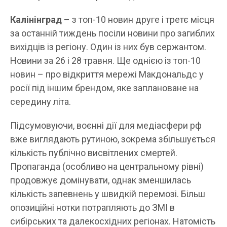
Калінінград
– з топ-10 новин друге і третє місця
за останній тиждень посіли новини про загиблих
вихідців із регіону. Один із них був сержантом.
Новини за 26 і 28 травня. Ще однією із топ-10
новин – про відкриття мережі Макдональдс у
росії під іншим брендом, яке заплановане на
середину літа.
Підсумовуючи, воєнні дії для медіасфери рф
вже виглядають рутиною, зокрема збільшується
кількість публічно висвітлених смертей.
Пропаганда (особливо на центральному рівні)
продовжує домінувати, однак зменшилась
кількість запевнень у швидкій перемозі. Більш
опозиційні нотки потрапляють до ЗМІ в
сибірських та далекосхідних регіонах. Натомість