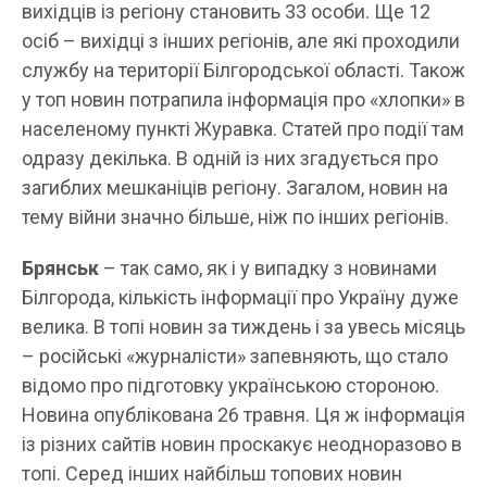
вихідців із регіону становить 33 особи. Ще 12
осіб – вихідці з інших регіонів, але які проходили
службу на території Білгородської області. Також
у топ новин потрапила інформація про «хлопки» в
населеному пункті Журавка. Статей про події там
одразу декілька. В одній із них згадується про
загиблих мешканіців регіону. Загалом, новин на
тему війни значно більше, ніж по інших регіонів.
Брянськ
– так само, як і у випадку з новинами
Білгорода, кількість інформації про Україну дуже
велика. В топі новин за тиждень і за увесь місяць
– російські «журналісти» запевняють, що стало
відомо про підготовку українською стороною.
Новина опублікована 26 травня. Ця ж інформація
із різних сайтів новин проскакує неодноразово в
топі. Серед інших найбільш топових новин