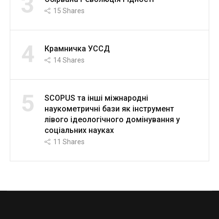
3
15
Shares
4
Крамничка УССД
14
Shares
5
SCOPUS та інші міжнародні
наукометричні бази як інструмент
лівого ідеологічного домінування у
соціальних науках
11
Shares