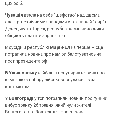
цих осіб.
Чувашія
взяла на себе “шефство” над двома
електротехнічними заводами у так званій “днр” в
Донецьку та Торезі, республіканські чиновники
обіцяють платити зарплатню.
В сусідній республікі
Марій-Ел
на перше місце
потрапила новина про наміри балотуватись на
пост президента рф
В Ульяновську
найбільш популярна новина про
кампанію з набору військовослужбовців за
контрактом.
У Волгограді
у топ потрапили новини про гучний
вибух зранку 26 травня, який чули жителі
Волгограда та Волжского. Населення