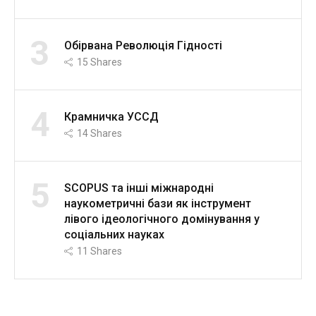
3
Обірвана Революція Гідності
15
Shares
4
Крамничка УССД
14
Shares
5
SCOPUS та інші міжнародні
наукометричні бази як інструмент
лівого ідеологічного домінування у
соціальних науках
11
Shares