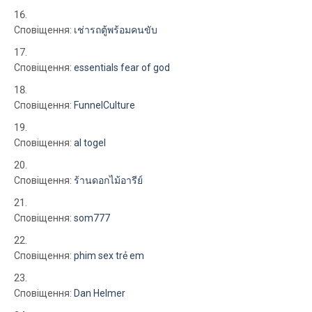
Сповіщення:
เช่ารถตู้พร้อมคนขับ
Сповіщення:
essentials fear of god
Сповіщення:
FunnelCulture
Сповіщення:
al togel
Сповіщення:
ร้านดอกไม้อารีย์
Сповіщення:
som777
Сповіщення:
phim sex trẻ em
Сповіщення:
Dan Helmer