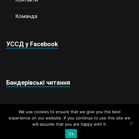
Команда
УССД у Facebook
Бандерівські читання
We use cookies to ensure that we give you the best
experience on our website. If you continue to use this site we
will assume that you are happy with it.
Недержавний аналітичний центр «Українські студії
стратегічних досліджень» © 2018 / Всі права захищено
Ok