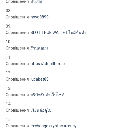
Сповіщення:
บับเบิ้ล
Сповіщення:
nova8899
Сповіщення:
SLOT TRUE WALLET ไม่มีขั้นต่ำ
Сповіщення:
ร้านต่อผม
Сповіщення:
https://stealthex.io
Сповіщення:
lucabet88
Сповіщення:
บริษัทรับทำเว็บไซต์
Сповіщення:
เรียนต่อดูไบ
Сповіщення:
exchange cryptocurrency