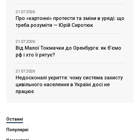
21.07.2026
Про «картонні» протести та зміни в уряді: що
треба розуміти — Юрій Сиротюк
21.07.2026
Від Малої Токмачки до Оренбурга: як б’ємо
рф і хто її рятує?
21.07.2026
Недосконалі укриття: чому система захисту
цивільного населення в Україні досі не
працює
Останні
Популярні