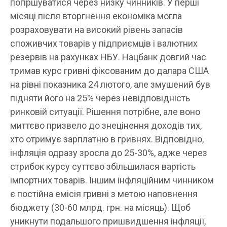
погіршуватися через низку чинників. У перші
місяці після вторгнення економіка могла
розраховувати на високий рівень запасів
споживчих товарів у підприємців і валютних
резервів на рахунках НБУ. Нацбанк довгий час
тримав курс гривні фіксованим до далара США
на рівні показника 24 лютого, але змушений був
підняти його на 25% через невідповідність
ринковій ситуації. Рішення потрібне, але воно
миттєво призвело до знецінення доходів тих,
хто отримує зарплатню в гривнях. Відповідно,
інфляція одразу зросла до 25-30%, адже через
стрибок курсу суттєво збільшилася вартість
імпортних товарів. Іншим інфляційним чинником
є постійна емісія гривні з метою наповнення
бюджету (30-60 млрд. грн. на місяць). Щоб
уникнути подальшого пришвидшення інфляції,