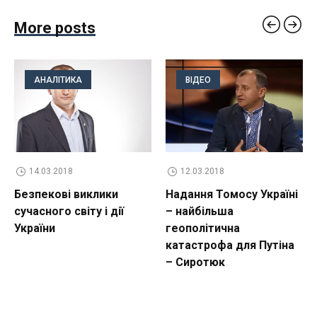
More posts
АНАЛІТИКА
ВІДЕО
14.03.2018
12.03.2018
Безпекові виклики
Надання Томосу Україні
сучасного світу і дії
– найбільша
України
геополітична
катастрофа для Путіна
– Сиротюк