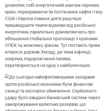
дозволяє собі енергетичний шантаж окремих
країн, перекриваючи їм постачання нафти і газу.
США і Європа повинні діяти рішучіше:
пришвидшити темпи відмови від російської
енергетики, паралельно домовляючись про
збільшення глобальної пропозиції з країнами
ОПЕК та, можливо, Іраном. Тут постають прямі
інтереси держав Заходу, де тема інфляції,
зокрема, подорожчання палива,
перетворюється на одну з найболючіших.
До сьогодні найефективнішими заходами
проти російської економіки були фінансові
санкції та експортні обмеження. Серйозного
удару було завдано банківській системі через
заморожування валютних резервів, що
зберігаються в країнах Заходу і в Японії. Нині