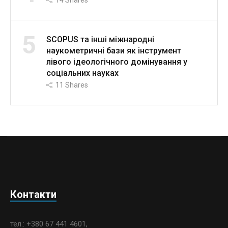
14
Shares
5
SCOPUS та інші міжнародні
наукометричні бази як інструмент
лівого ідеологічного домінування у
соціальних науках
11
Shares
Контакти
тел.: +380 67 441 4601,