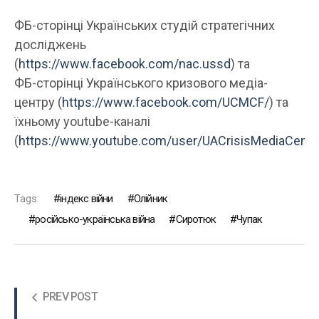
ФБ-сторінці Українських студій стратегічних
досліджень
(
https://www.facebook.com/nac.ussd
) та
ФБ-сторінці Українського кризового медіа-
центру (
https://www.facebook.com/UCMCF/
) та
їхньому youtube-каналі
(
https://www.youtube.com/user/UACrisisMediaCente
Tags:
індекс війни
Олійник
російсько-українська війна
Сиротюк
Чупак
PREV POST