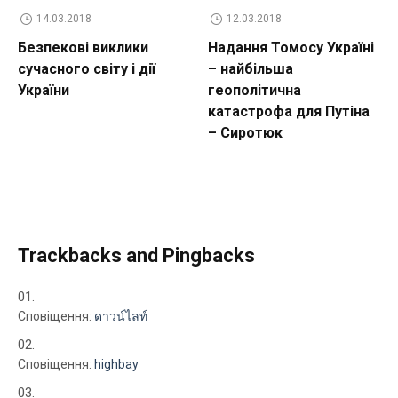
14.03.2018
12.03.2018
Безпекові виклики
Надання Томосу Україні
сучасного світу і дії
– найбільша
України
геополітична
катастрофа для Путіна
– Сиротюк
Trackbacks and Pingbacks
Сповіщення:
ดาวน์ไลท์
Сповіщення:
highbay