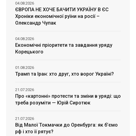
04.08.2026
ЄВРОПА НЕ ХОЧЕ БАЧИТИ УКРАЇНУ В ЄС
Хроніки економічної руїни на росії –
Олександр Чупак
04.08.2026
Економічні пріоритети та завдання уряду
Корецького
01.08.2026
Трамп та Іран: хто друг, хто ворог Україні?
21.07.2026
Про «картонні» протести та зміни в уряді: що
треба розуміти — Юрій Сиротюк
21.07.2026
Від Малої Токмачки до Оренбурга: як б’ємо
рф і хто її рятує?