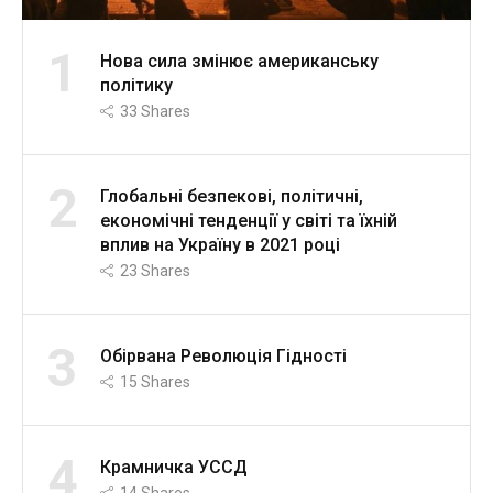
1
Нова сила змінює американську
політику
33
Shares
2
Глобальні безпекові, політичні,
економічні тенденції у світі та їхній
вплив на Україну в 2021 році
23
Shares
3
Обірвана Революція Гідності
15
Shares
4
Крамничка УССД