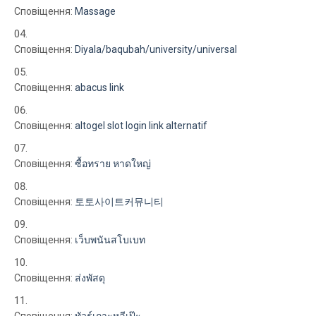
Сповіщення:
Massage
Сповіщення:
Diyala/baqubah/university/universal
Сповіщення:
abacus link
Сповіщення:
altogel slot login link alternatif
Сповіщення:
ซื้อทราย หาดใหญ่
Сповіщення:
토토사이트커뮤니티
Сповіщення:
เว็บพนันสโบเบท
Сповіщення:
ส่งพัสดุ