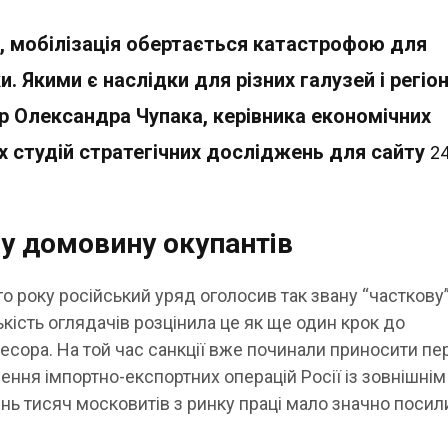
я, мобілізація обертається катастрофою для
и. Якими є наслідки для різних галузей і регіон
р Олександра Чупака, керівника економічних
х студій стратегічних досліджень для сайту
2
у домовину окупантів
о року російський уряд оголосив так звану “часткову
лькість оглядачів розцінила це як ще один крок до
есора. На той час санкції вже починали приносити пе
ення імпортно-експортних операцій Росії із зовнішнім
нь тисяч московитів з ринку праці мало значно посил