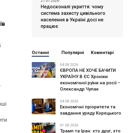
21.07.2026
Недосконалі укриття: чому
система захисту цивільного
населення в Україні досі не
ів
працює
4
Останні
Популярні
Коментарі
04.08.2026
ЄВРОПА НЕ ХОЧЕ БАЧИТИ
УКРАЇНУ В ЄС Хроніки
економічної руїни на росії –
”
Олександр Чупак
04.08.2026
рші
Економічні пріоритети та
завдання уряду Корецького
ити
01.08.2026
Трамп та Іран: хто друг, хто