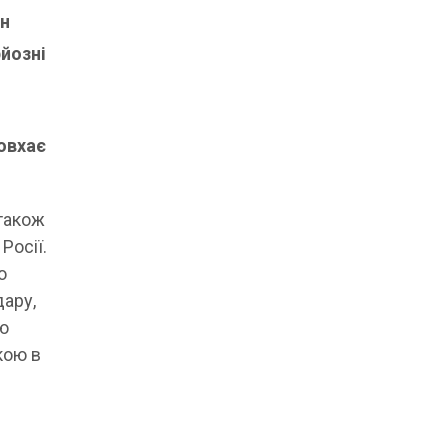
ян
рйозні
товхає
 також
Росії.
о
дару,
ою
кою в