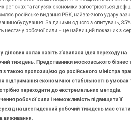
их регіонах та галузях економіки загострюється дефіц
домляє російське видання РБК, найважчого удару заз
 машинобудування. За даними одного з опитувань, 35%
ь нестачу робочої сили – це найвищий показник з с
у ділових колах навіть з’явилася ідея переходу на
чий тиждень. Представники московського бізнес-
 з такою пропозицією до російського міністра прац
ля підтримання економічної стабільності в умовах 
потрібно переходити до екстремальних методів.
ення робочої сили і неможливість підвищити її
перехід на шестиденний робочий тиждень має стати
ів виживання.