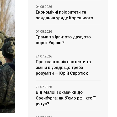
04.08.2026
Економічні пріоритети та
завдання уряду Корецького
01.08.2026
Трамп та Іран: хто друг, хто
ворог Україні?
21.07.2026
Про «картонні» протести та
зміни в уряді: що треба
розуміти — Юрій Сиротюк
21.07.2026
Від Малої Токмачки до
Оренбурга: як б’ємо рф і хто її
рятує?