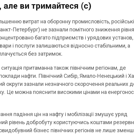
 але ви тримайтеся (с)
льшенню витрат на оборонну промисловість, російськ
Санкт-Петербург) не зазнали помітного зниження рівн
онцентровано багато підприємств і урядових установ,
вари і послуги залишаються відносно стабільними, а
плачується без затримок.
 ситуація притаманна також північним регіонам, де
поклади нафти. Північний Сибір, Ямало-Ненецький і Ха
й округи зазнали незначного скорочення реальних д
ку. Це можна пояснити високими цінами на енергоносі
ання падіння цін на нафту і мобілізації змушує уряд
ний рівень добробуту користуючись коштами резерв
товидобувний бізнес північних регіонів не лише змен