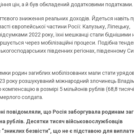
іння цін, а й був обкладений додатковими податками.
уттєвого зниження реальних доходів. Йдеться навіть 
асті європейської частини Росії: Калузьку, Ліпецьку,
ідсумками 2022 року, їхні мешканці стали біднішими н
огіршується через мобілізаційні процеси. Подібна тенде
ськогосподарських південних регіонах, південному Сиб
имки родин загиблих мобілізованих мали стати урядов
023 року розшукуваний міжнародний злочинець Владі
 компенсацію в розмірі 5 мільйонів рублів (68,8 тисяч
омерлого солдата.
зні повідомляли, що Росія заборгувала родинам за
на рублів. Десятки тисяч військовослужбовців
“зниклих безвісти”, що не є підставою для виплат