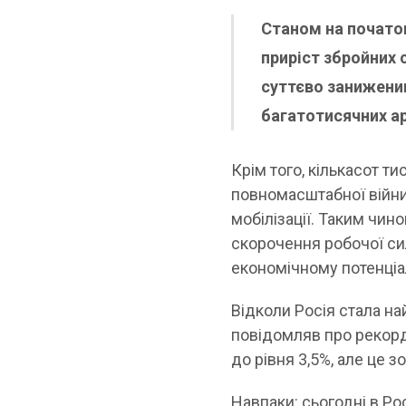
Станом на початок
приріст збройних 
суттєво занижени
багатотисячних ар
Крім того, кількасот т
повномасштабної війни
мобілізації. Таким чин
скорочення робочої си
економічному потенціа
Відколи Росія стала на
повідомляв про рекорд
до рівня 3,5%, але це 
Навпаки: сьогодні в Ро