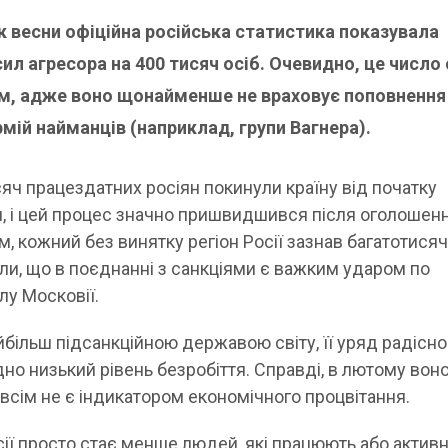
 весни офіційна російська статистика показувала
сил агресора на 400 тисяч осіб. Очевидно, це число 
м, адже воно щонайменше не враховує поповнення
мій найманців (наприклад, групи Вагнера).
исяч працездатних росіян покинули країну від початку
, і цей процес значно пришвидшився після оголошен
ом, кожний без винятку регіон Росії зазнав багатотися
ли, що в поєднанні з санкціями є важким ударом по
лу Московії.
йбільш підсанкційною державою світу, її уряд радісно
но низький рівень безробіття. Справді, в лютому вон
зовсім не є індикатором економічного процвітання.
сії просто стає менше людей, які працюють або актив