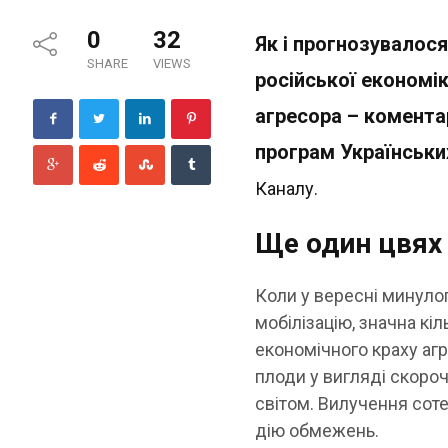
0
32
Як і прогнозувалос
SHARE
VIEWS
російської економік
агресора – комента
програм Українськи
Каналу.
Ще один цвях 
Коли у вересні минулог
мобілізацію, значна кі
економічного краху агр
плоди у вигляді скороч
світом. Вилучення соте
дію обмежень.