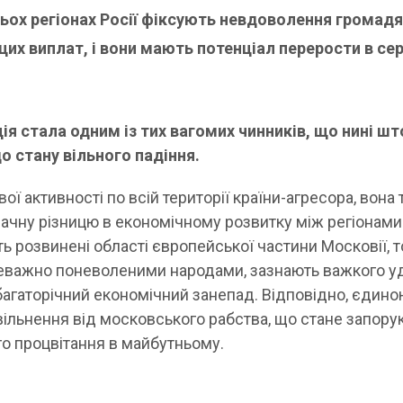
ьох регіонах Росії фіксують невдоволення громад
 цих виплат, і вони мають потенціал перерости в се
ція стала одним із тих вагомих чинників, що нині ш
о стану вільного падіння.
ої активності по всій території країни-агресора, вона
начну різницю в економічному розвитку між регіонами 
 розвинені області європейської частини Московії, т
ереважно поневоленими народами, зазнають важкого у
багаторічний економічний занепад. Відповідно, єдин
вільнення від московського рабства, що стане запору
го процвітання в майбутньому.