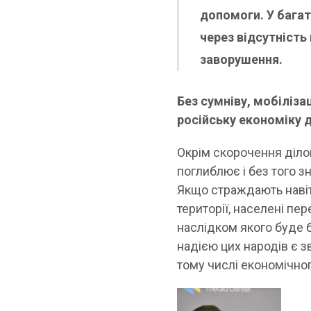
допомоги. У багат
через відсутність
заворушення.
Без сумніву, мобіліза
російську економіку д
Окрім скорочення ділов
поглиблює і без того з
Якщо страждають навіть
території, населені п
наслідком якого буде 
надією цих народів є з
тому числі економічно