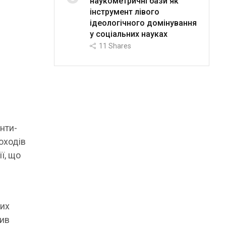
наукометричні бази як
інструмент лівого
ідеологічного домінування
у соціальних науках
і
11
Shares
я
нти-
оходів
ї, що
них
шив