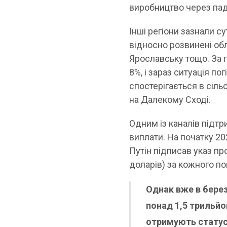
виробництво через пад
Інші регіони зазнали с
відносно розвинені обл
Ярославську тощо. За п
8%, і зараз ситуація п
спостерігається в сіль
на Далекому Сході.
Одним із каналів підтр
виплати. На початку 2
Путін підписав указ про
доларів) за кожного п
Однак вже в бере
понад 1,5 трильйо
отримують статус 