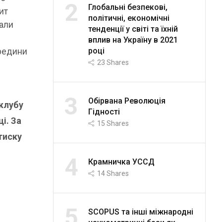
2
Глобальні безпекові,
ит
політичні, економічні
нали
тенденції у світі та їхній
вплив на Україну в 2021
році
ередини
23
Shares
3
Обірвана Революція
клубу
Гідності
і. За
15
Shares
тиску
4
Крамничка УССД
14
Shares
5
SCOPUS та інші міжнародні