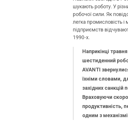
шукають роботу. У різн
робочої сили. Як пові
легка промисловість і
підприємств відчувают
1990-х.
Наприкінці травня 
шестиденний робо
AVANTI звернулися
їхніми словами, д
західних санкцій 
Враховуючи скороч
продуктивність, 
одним з механізм