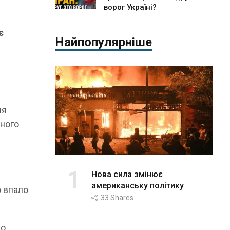
ворог Україні?
є
Найпопулярніше
ня
чного
1
Нова сила змінює
американську політику
о впало
33
Shares
но