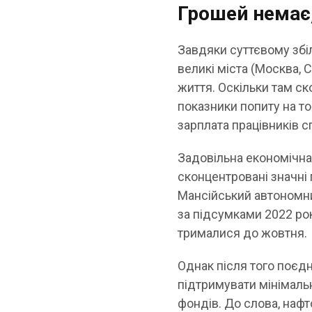
Грошей немає,
Завдяки суттєвому збі
великі міста (Москва, 
життя. Оскільки там ск
показники попиту на то
зарплата працівників с
Задовільна економічна
сконцентровані значні 
Мансійський автономни
за підсумками 2022 ро
трималися до жовтня.
Однак після того поєдн
підтримувати мінімаль
фондів. До слова, наф