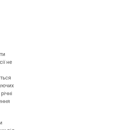
іти
ії не
еться
нуючих
 річні
ення
и