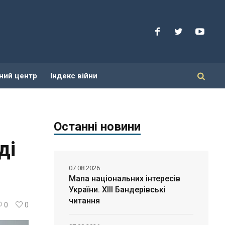
ний центр
Індекс війни
Останні новини
ді
07.08.2026
Мапа національних інтересів
України. ХІІІ Бандерівські
читання
0
0