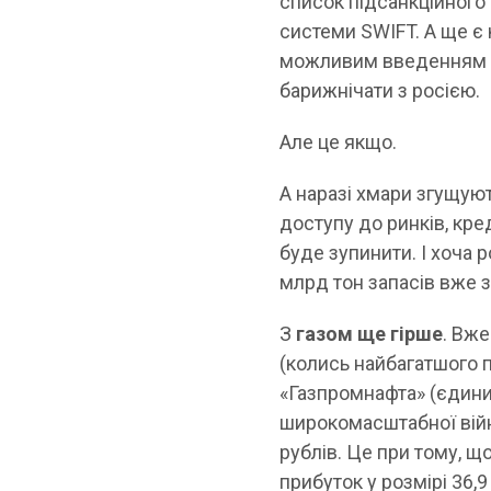
список підсанкційного
системи SWIFT. А ще є
можливим введенням ве
барижнічати з росією.
Але це якщо.
А наразі хмари згущуют
доступу до ринків, кред
буде зупинити. І хоча р
млрд тон запасів вже 
З
газом ще гірше
. Вже
(колись найбагатшого 
«Газпромнафта» (єдини
широкомасштабної війн
рублів. Це при тому, щ
прибуток у розмірі 36,