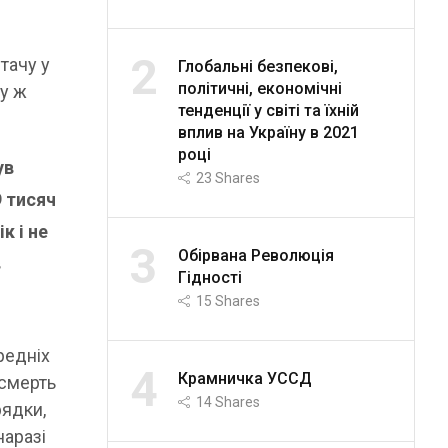
2
тачу у
Глобальні безпекові,
політичні, економічні
зу ж
тенденції у світі та їхній
вплив на Україну в 2021
році
ув
23
Shares
9 тисяч
к і не
3
Обірвана Революція
в
Гідності
15
Shares
редніх
4
Крамничка УССД
 смерть
14
Shares
рядки,
наразі