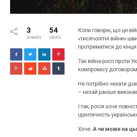
3
54
Коли говорю, що ця вій
SHARES
VIEWS
«тисячолітні війни» ш
протриматися до кінця 
Так війна росії проти 
компромісу договором
Не потрібно чекати д
– нехай раніше викона
І так, росія хоче повн
ідентичність українсько
Хоче.
А чи може на ць