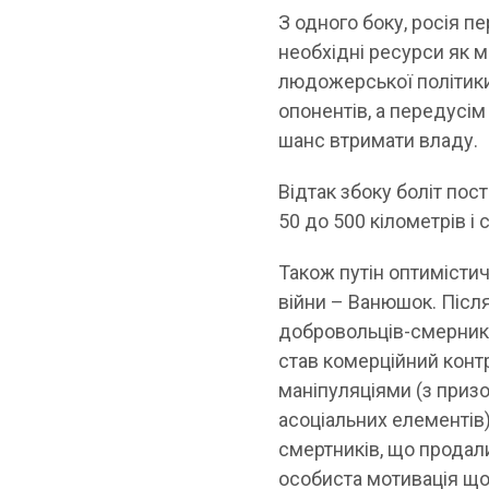
З одного боку, росія п
необхідні ресурси як м
людожерської політики 
опонентів, а передусім
шанс втримати владу.
Відтак збоку боліт пос
50 до 500 кілометрів і 
Також путін оптимісти
війни – Ванюшок. Після
добровольців-смерникі
став комерційний контр
маніпуляціями (з приз
асоціальних елементів
смертників, що продали
особиста мотивація що