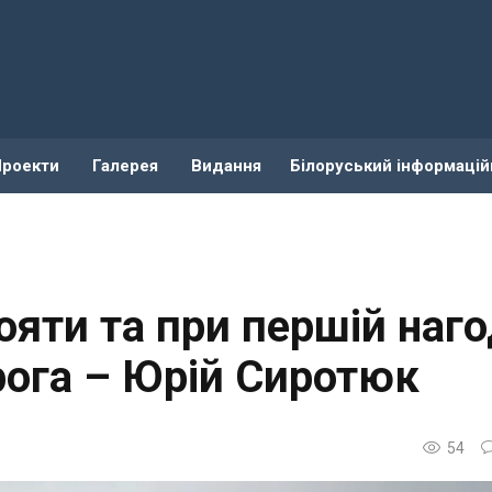
Проекти
Галерея
Видання
Білоруський інформацій
ояти та при першій наго
рога – Юрій Сиротюк
54