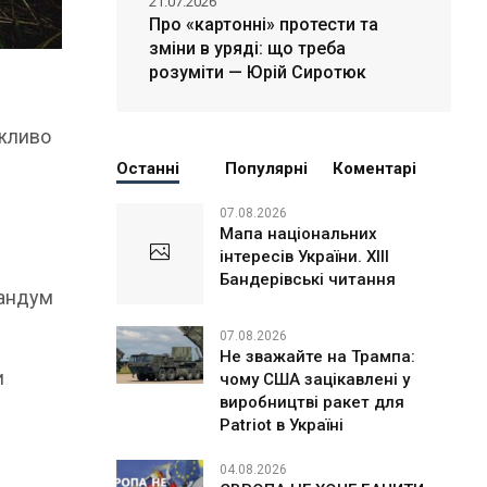
21.07.2026
Про «картонні» протести та
зміни в уряді: що треба
розуміти — Юрій Сиротюк
ажливо
Останні
Популярні
Коментарі
07.08.2026
Мапа національних
інтересів України. ХІІІ
Бандерівські читання
рандум
07.08.2026
Не зважайте на Трампа:
и
чому США зацікавлені у
виробництві ракет для
Patriot в Україні
04.08.2026