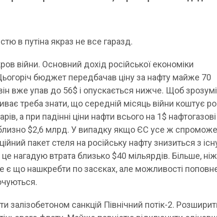
.
істю в путіна якраз не все гаразд.
 кров війни. Основний дохід російської економіки
 Цьогоріч бюджет передбачав ціну за нафту майже 70
 він вже упав до 56$ і опускається нижче. Щоб зрозум
ває треба знати, що середній місяць війни коштує рос
рів, а при падінні ціни нафти всього на 1$ нафтогазові
лизно $2,6 млрд. У випадку якщо ЄС усе ж спромож
ійний пакет стеля на російську нафту знизиться з іс
 це нагадую втрата близько $40 мільярдів. Більше, ніж
ще є що нашкребти по засєках, але можливості поповн
очуються.
ти залізобетоном санкцій Північний потік-2. Розширит