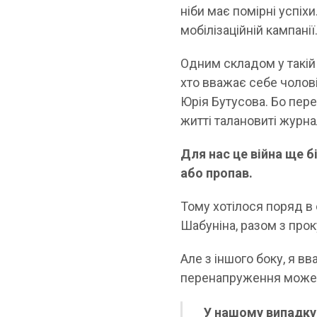
ніби має помірні успіх
мобілізаційній кампанії
Одним складом у такій 
хто вважає себе чолові
Юрія Бутусова. Бо пере
житті талановиті журнал
Для нас це війна ще б
або пропав.
Тому хотілося поряд в
Шабуніна, разом з прок
Але з іншого боку, я в
перенапруження може 
У нашому випадку 