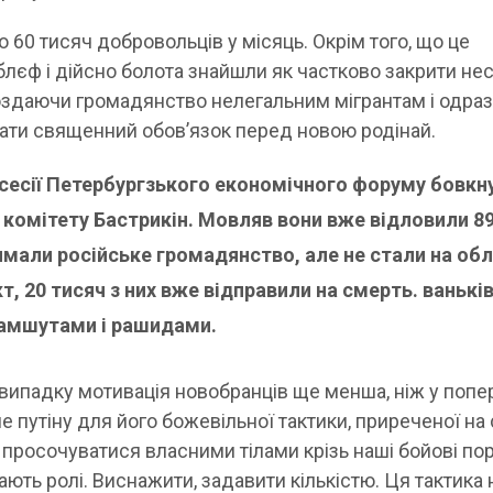
о 60 тисяч добровольців у місяць. Окрім того, що це
єф і дійсно болота знайшли як частково закрити нес
оздаючи громадянство нелегальним мігрантам і одра
ати священний обовʼязок перед новою родінай.
а сесії Петербургзького економічного форуму бовкн
 комітету Бастрикін. Мовляв вони вже відловили 8
имали російське громадянство, але не стали на облі
т, 20 тисяч з них вже відправили на смерть. ванькі
амшутами і рашидами.
 випадку мотивація новобранців ще менша, ніж у попе
 Але путіну для його божевільної тактики, приреченої на
 просочуватися власними тілами крізь наші бойові по
рають ролі. Виснажити, задавити кількістю. Ця тактика 