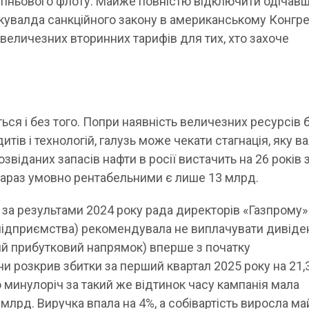
 тіньового флоту. Майже повністю відключити одічавш
 кувалда санкційного закону в американському Конгре
личезних вторинних тарифів для тих, хто захоче
ься і без того. Попри наявність величезних ресурсів 
итів і технологій, галузь може чекати стагнація, яку в
озвіданих запасів нафти в росії вистачить на 26 років 
зараз умовно рентабельними є лише 13 млрд.
 за результами 2024 року рада директорів «Газпрому»
підприємства) рекомендувала не виплачувати дивіде
й прибутковий напрямок) вперше з початку
и розкрив збитки за перший квартал 2025 року на 21,
о минулоріч за такий же відтинок часу кампанія мала
9 млрд. Виручка впала на 4%, а собівартість виросла м