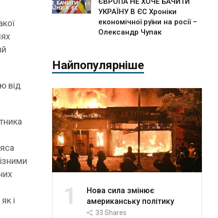
ЄВРОПА НЕ ХОЧЕ БАЧИТИ
УКРАЇНУ В ЄС Хроніки
економічної руїни на росії –
акої
Олександр Чупак
іях
ий
Найпопулярніше
ою від
атника
ʼяса
різними
них
1
Нова сила змінює
як і
американську політику
33
Shares