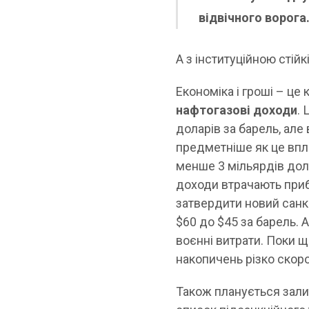
відвічного ворога
А з інституційною стійк
Економіка і гроші – це
нафтогазові доходи
.
доларів за барель, але
предметніше як це впли
менше 3 мільярдів дола
доходи втрачають приб
затвердити новий санкц
$60 до $45 за барель. А
воєнні витрати. Поки 
накопичень різко скор
Також планується зали