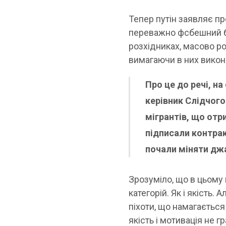
Тепер путін заявляє пр
переважно фсбешний бл
розхідниках, масово р
вимагаючи в них викон
Про це до речі, н
керівник Слідчого
мігрантів, що отр
підписали контрак
почали міняти дж
Зрозуміло, що в цьому
категорій. Як і якість.
піхоти, що намагається
якість і мотивація не г