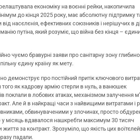
ерелаштувала економіку на воєнні рейки, накопичила
інімум до кінця 2025 року, має абсолютну підтримку т
від насєлєнія, ефективних союзників і нерішучих в д
 манію путіна, який розуміє, що війна без кінця – єдин
тійно чуємо бравурні заяви про санітарну зону глибин
спільну єдину країну як мету.
чно демонструє про постійний притік ключового витр
 того як кадрову армію стерли в нуль, а ванюшек
в поклали в лобових атаках, механізмом залучення м
акт. Але й в найкращі часи з найвищими витратами і 
овниками, обвинуваченими у злочинах, просто обдуре
) у місяць вдавалося нашкребти максимум 30 тисяч
 життя за контракт. Зрозуміло, що якість цих воїтєлей 
разу падали.