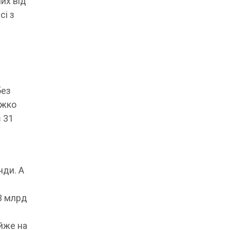
их від
сі з
без
ажко
з 31
нди. А
3 млрд
айже на