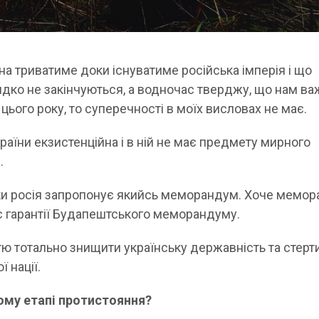
на триватиме доки існуватиме російська імперія і що
видко не закінчуються, а водночас тверджу, що нам в
цього року, то суперечності в моїх висловах не має.
України екзистенційна і в ній не має предмету мирного
.
оки росія запропонує якийсь меморандум. Хоче мемо
є гарантії Будапештського меморандуму.
істю тотально знищити українську державність та стерт
ї нації.
ому етапі протистояння?