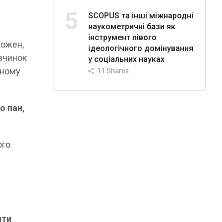
5
SCOPUS та інші міжнародні
наукометричні бази як
інструмент лівого
кожен,
ідеологічного домінування
 вчинок
у соціальних науках
ьному
11
Shares
о пан,
ого
ити