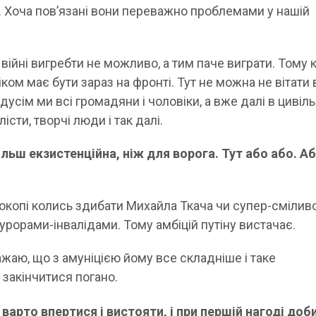
и. Хоча повʼязані вони переважно проблемами у нашій
.
війні вигребти не можливо, а тим паче виграти. Тому 
ком має бути зараз на фронті. Тут не можна не вітати
дусім ми всі громадяни і чоловіки, а вже далі в цивіл
істи, творчі люди і так далі.
ільш екзистенційна, ніж для ворога. Тут або або. Аб
 окопі колись здибати Михайла Ткача чи супер-смілив
урорами-інвалідами. Тому амбіцій путіну вистачає.
важаю, що з амуніцією йому все складніше і таке
закінчитися погано.
варто впертися і вистояти, і при першій нагоді доб