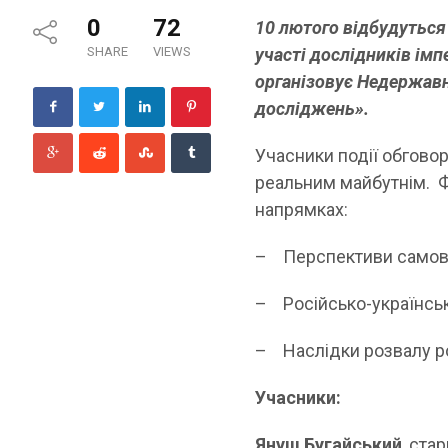
0
72
10 лютого відбудуться 
SHARE
VIEWS
участі дослідників імп
організовує Недержавни
досліджень».
Учасники події обговор
реальним майбутнім. Ф
напрямках:
– Перспективи самови
– Російсько-українськ
– Наслідки розвалу рос
Учасники:
Януш Бугайський
, ста