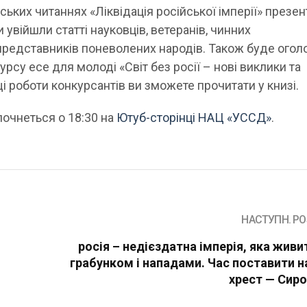
вських читаннях «Ліквідація російської імперії» презе
 увійшли статті науковців, ветеранів, чинних
представників поневолених народів. Також буде ого
рсу есе для молоді «Світ без росії – нові виклики та
 роботи конкурсантів ви зможете прочитати у книзі.
почнеться о 18:30 на
Ютуб-сторінці НАЦ «УССД»
.
НАСТУПН. PO
росія – недієздатна імперія, яка живи
грабунком і нападами. Час поставити на
хрест — Сир