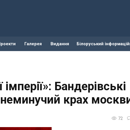
Проекти
Галерея
Видання
Білоруський інформацій
ї імперії»: Бандерівські
 неминучий крах москв
72