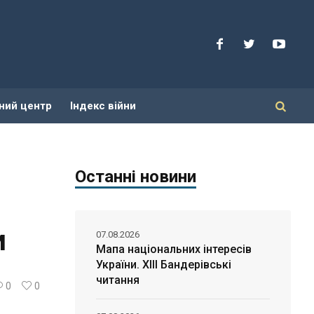
ний центр
Індекс війни
Останні новини
и
07.08.2026
Мапа національних інтересів
України. ХІІІ Бандерівські
читання
0
0