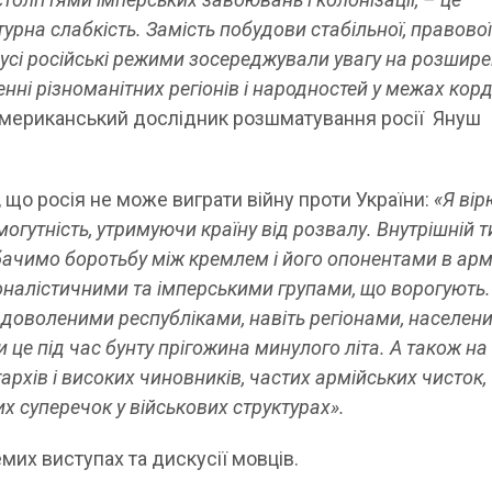
рна слабкість. Замість побудови стабільної, правової 
усі російські режими зосереджували увагу на розшире
енні різноманітних регіонів і народностей у межах кор
американський дослідник розшматування росії Януш
 що росія не може виграти війну проти України:
«Я вір
гутність, утримуючи країну від розвалу. Внутрішній т
ачимо боротьбу між кремлем і його опонентами в армії
оналістичними та імперськими групами, що ворогують.
вдоволеними республіками, навіть регіонами, населен
 це під час бунту прігожина минулого літа. А також на
архів і високих чиновників, частих армійських чисток,
их суперечок у військових структурах».
мих виступах та дискусії мовців.