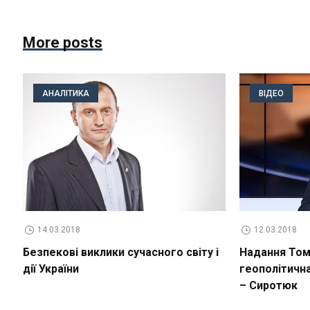
More posts
АНАЛІТИКА
ВІДЕО
14.03.2018
12.03.2018
Безпекові виклики сучасного світу і
Надання Томо
дії України
геополітичн
– Сиротюк