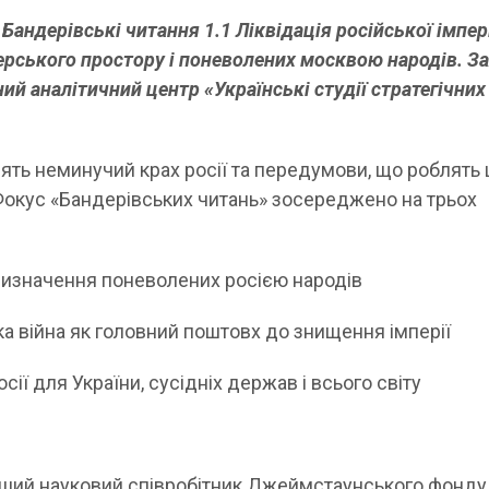
Бандерівські читання 1.1 Ліквідація російської імпері
ерського простору і поневолених москвою народів. За
й аналітичний центр «Українські студії стратегічних
ять неминучий крах росії та передумови, що роблять 
окус «Бандерівських читань» зосереджено на трьох
значення поневолених росією народів
а війна як головний поштовх до знищення імперії
ії для України, сусідніх держав і всього світу
рший науковий співробітник Джеймстаунського фонду