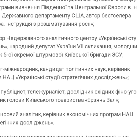
грами вивчення Південної та Центральної Європи в Ін
 Державного департаменту США, автор бестселера
 Інструкція з розшматування росії»;
тор Недержавного аналітичного центру «Українські сту
нь», народний депутат України VII скликання, молодш
 5-ої окремої штурмової Київської бригади ЗСУ;
ог-міжнародник, кандидат політичних наук, керівник
 НАЦ «Українські студії стратегічних досліджень»;
, публіцист, тележурналіст, дослідник східних фіно-уг
ик голови Київського товариства «Ерзянь Вал»;
нансовий аналітик, керівник економічних програм НАЦ
атегічних досліджень».
 століттями імперських завоювань і колонізації, – це