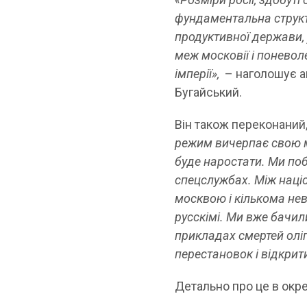
фундаментальна структу
продуктивної держави, 
меж московії і поневол
імперії»,
– наголошує 
Бугайський.
Він також переконаний,
режим вичерпає свою мо
буде наростати. Ми поб
спецслужбах. Між наці
москвою і кількома не
русскімі. Ми вже бачили
прикладах смертей оліг
перестановок і відкрит
Детально про це в окре