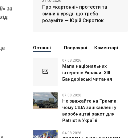
21.07.2026
Про «картонні» протести та
ї» за
зміни в уряді: що треба
хід
розуміти — Юрій Сиротюк
це
Останні
Популярні
Коментарі
07.08.2026
Мапа національних
інтересів України. ХІІІ
Бандерівські читання
07.08.2026
Не зважайте на Трампа:
чому США зацікавлені у
виробництві ракет для
Patriot в Україні
04.08.2026
 у