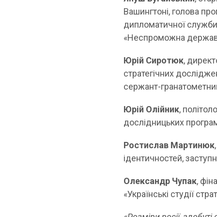
Вашингтоні, голова про
дипломатичної служби
«Неспроможна держава.
Юрій Сиротюк
, дирек
стратегічних дослідже
сержант-гранатометник
Юрій Олійник
, політол
дослідницьких програм
Ростислав Мартинюк
ідентичностей, заступн
Олександр Чупак
, фі
«Українські студії стр
«Розміри росії, здобуті