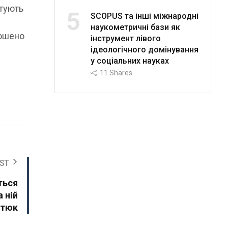
нтують
5
SCOPUS та інші міжнародні
наукометричні бази як
лошено
інструмент лівого
ідеологічного домінування
у соціальних науках
11
Shares
ST
ться
 ній
отюк