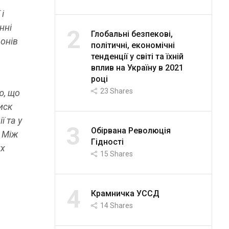
і
нні
2
Глобальні безпекові,
донів
політичні, економічні
тенденції у світі та їхній
вплив на Україну в 2021
році
23
Shares
ю, що
иск
 та у
3
Обірвана Революція
 Між
Гідності
их
15
Shares
4
Крамничка УССД
14
Shares