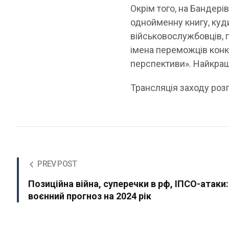
Окрім того, на Бандері
однойменну книгу, куди
військовослужбовців, 
імена переможців конку
перспективи». Найкращі
Трансляція заходу роз
PREV POST
Позиційна війна, суперечки в рф, ІПСО-атаки:
воєнний прогноз на 2024 рік