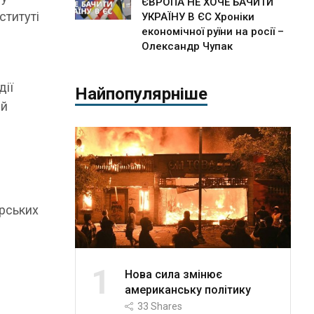
ЄВРОПА НЕ ХОЧЕ БАЧИТИ
ституті
УКРАЇНУ В ЄС Хроніки
економічної руїни на росії –
Олександр Чупак
дії
Найпопулярніше
ий
орських
1
Нова сила змінює
американську політику
33
Shares