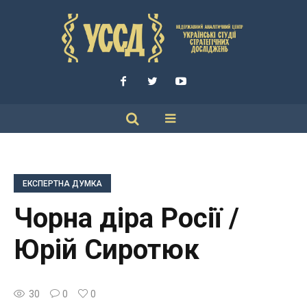
ЕКСПЕРТНА ДУМКА
Чорна діра Росії /
Юрій Сиротюк
30
0
0