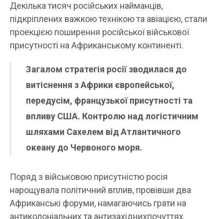
Декілька тисяч російських найманців,
підкріплених важкою технікою та авіацією, стали
проекцією поширення російської військової
присутності на Африканському континенті.
Загалом стратегія росії зводилася до
витіснення з Африки європейської,
передусім, французької присутності та
впливу США. Контролю над логістичним
шляхами Сахелем від Атлантичного
океану до Червоного моря.
Поряд з військовою присутністю росія
нарощувала політичний вплив, провівши два
Африканські форуми, намагаючись грати на
антиколоніальних та антизахіднихпочуттях