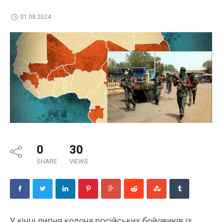
01.08.2024
0
30
SHARE
VIEWS
У кінці липня колона російських бойовиків із