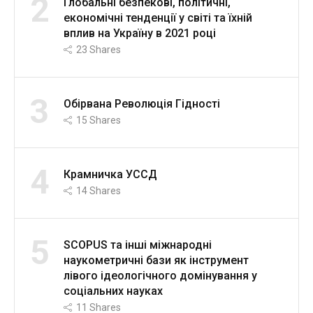
2
Глобальні безпекові, політичні,
економічні тенденції у світі та їхній
вплив на Україну в 2021 році
23
Shares
3
Обірвана Революція Гідності
15
Shares
4
Крамничка УССД
14
Shares
5
SCOPUS та інші міжнародні
наукометричні бази як інструмент
лівого ідеологічного домінування у
соціальних науках
11
Shares