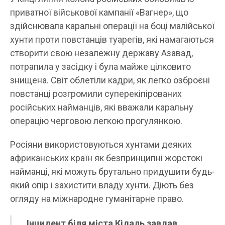
приватної військової кампанії «Вагнер», що
здійснювала каральні операції на боці малійської
хунти проти повстанців туарегів, які намагаються
створити свою незалежну державу Азавад,
потрапила у засідку і була майже цілковито
знищена. Світ облетіли кадри, як легко озброєні
повстанці розгромили суперекіпірованих
російських найманців, які вважали каральну
операцію черговою легкою прогулянкою.
Росіяни використовуються хунтами деяких
африканських країн як безпринципні жорстокі
найманці, які можуть брутально придушити будь-
який опір і захистити владу хунти. Діють без
огляду на міжнародне гуманітарне право.
Інцидент біля міста Кідаль завдав