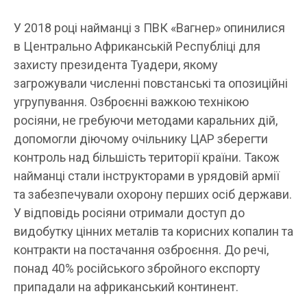
У 2018 році найманці з ПВК «Вагнер» опинилися
в Центрально Африканській Республіці для
захисту президента Туадери, якому
загрожували численні повстанські та опозиційні
угрупування. Озброєнні важкою технікою
росіяни, не гребуючи методами каральних дій,
допомогли діючому очільнику ЦАР зберегти
контроль над більшість території країни. Також
найманці стали інструкторами в урядовій армії
та забезпечували охорону перших осіб держави.
У відповідь росіяни отримали доступ до
видобутку цінних металів та корисних копалин та
контракти на постачання озброєння. До речі,
понад 40% російського збройного експорту
припадали на африканський континент.