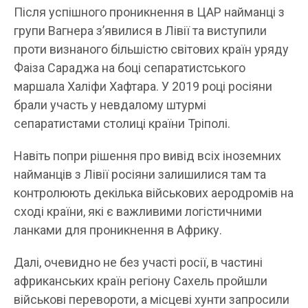
Після успішного проникнення в ЦАР найманці з
групи Вагнера з’явилися в Лівії та виступили
проти визнаного більшістю світових країн уряду
Фаіза Сараджа на боці сепаратистського
маршала Халіфи Хафтара. У 2019 році росіяни
брали участь у невдалому штурмі
сепаратистами столиці країни Тріполі.
Навіть попри рішення про вивід всіх іноземних
найманців з Лівії росіяни залишилися там та
контролюють декілька військових аеродромів на
сході країни, які є важливими логістичними
ланками для проникнення в Африку.
Далі, очевидно не без участі росії, в частині
африканських країн регіону Сахель пройшли
військові перевороти, а місцеві хунти запросили