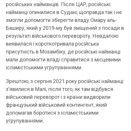
російських найманців. Після ЦАР, російські
найманці опинилися в Судані, щоправда так і не
змогли допомогти зберегти владу Омару аль-
Баширу, який у 2019-му був зміщений з посади в
результаті військового перевороту. Невдалою
виявилася і короткотривала російська
присутність в Мозамбіку, де російські найманці
мали допомогти владі справитися з місцевими
ісламістськими угрупуваннями.
Зрештою, з серпня 2021 року російські найманці
з’явилися в Малі, після того, як там відбувся
військовий переворот і з країни видворили
французький військовий контингент, який
допомагав боротися з ісламістськими
угрупуваннями.