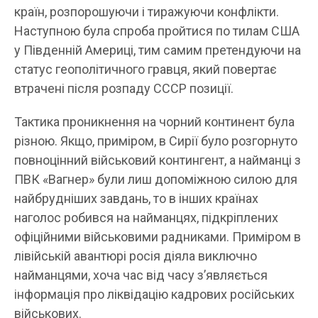
країн, розпорошуючи і тиражуючи конфлікти.
Наступною була спроба пройтися по тилам США
у Південній Америці, тим самим претендуючи на
статус геополітичного гравця, який повертає
втрачені після розпаду СССР позиції.
Тактика проникнення на чорний континент була
різною. Якщо, приміром, в Сирії було розгорнуто
повноцінний військовий контингент, а найманці з
ПВК «Вагнер» були лиш допоміжною силою для
найбрудніших завдань, то в інших країнах
наголос робився на найманцях, підкріплених
офіційними військовими радниками. Приміром в
лівійській авантюрі росія діяла виключно
найманцями, хоча час від часу з’являється
інформація про ліквідацію кадрових російських
військових.