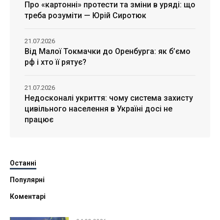
Про «картонні» протести та зміни в уряді: що
треба розуміти — Юрій Сиротюк
21.07.2026
Від Малої Токмачки до Оренбурга: як б’ємо
рф і хто її рятує?
21.07.2026
Недосконалі укриття: чому система захисту
цивільного населення в Україні досі не
працює
Останні
Популярні
Коментарі