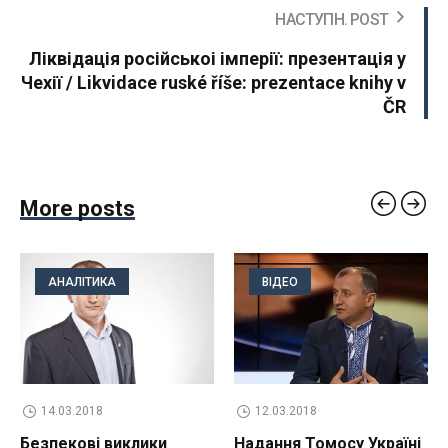
НАСТУПН. POST
Ліквідація російськоі імперії: презентація у
Чехії / Likvidace ruské říše: prezentace knihy v
ČR
More posts
АНАЛІТИКА
ВІДЕО
14.03.2018
12.03.2018
Безпекові виклики
Надання Томосу Україні