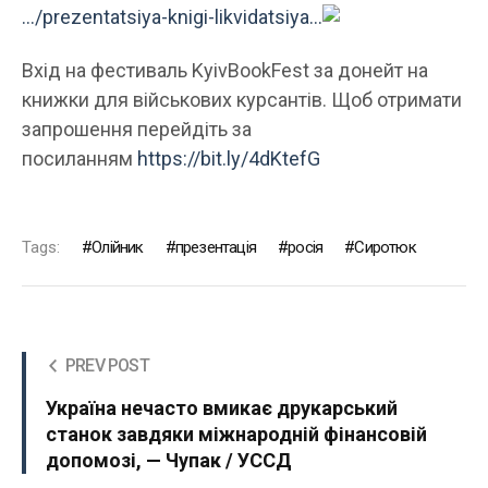
…/prezentatsiya-knigi-likvidatsiya…
Вхід на фестиваль KyivBookFest за донейт на
книжки для військових курсантів. Щоб отримати
запрошення перейдіть за
посиланням
https://bit.ly/4dKtefG
Tags:
Олійник
презентація
росія
Сиротюк
PREV POST
Україна нечасто вмикає друкарський
станок завдяки міжнародній фінансовій
допомозі, — Чупак / УССД