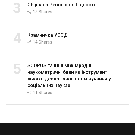
3
Обірвана Революція Гідності
15
Shares
4
Крамничка УССД
14
Shares
5
SCOPUS та інші міжнародні
наукометричні бази як інструмент
лівого ідеологічного домінування у
соціальних науках
11
Shares