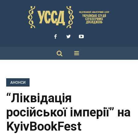
АНОНСИ
“Ліквідація
російської імперії” на
KyivBookFest