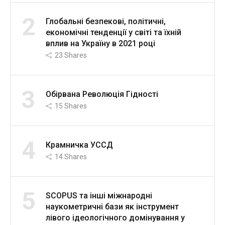
2
Глобальні безпекові, політичні,
економічні тенденції у світі та їхній
вплив на Україну в 2021 році
23
Shares
3
Обірвана Революція Гідності
15
Shares
4
Крамничка УССД
14
Shares
5
SCOPUS та інші міжнародні
наукометричні бази як інструмент
лівого ідеологічного домінування у