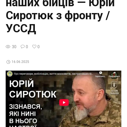
наших бійців — Юрій
Сиротюк з фронту /
УССД
30
0
0
16.06.2025