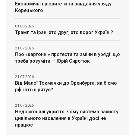
Економічні пріоритети та завдання уряду
Корецького
01.08.2026
Трамп та Іран: хто друг, хто ворог Україні?
21.07.2026
Про «картонні» протести та зміни в уряді: що
треба розуміти — Юрій Сиротюк
21.07.2026
Від Малої Токмачки до Оренбурга: як б’ємо
рф і хто її рятує?
21.07.2026
Недосконалі укриття: чому система захисту
цивільного населення в Україні досі не
працює