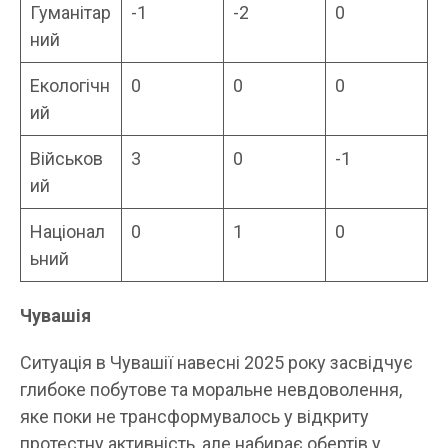
Гуманітар
-1
-2
0
ний
Екологічн
0
0
0
ий
Військов
3
0
-1
ий
Націонал
0
1
0
ьний
Чувашія
Ситуація в Чувашії навесні 2025 року засвідчує
глибоке побутове та моральне невдоволення,
яке поки не трансформувалось у відкриту
протестну активність, але набирає обертів у