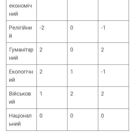
економіч
ний
Релігійни
-2
0
-1
й
Гуманітар
2
0
2
ний
Екологічн
2
1
-1
ий
Військов
1
2
2
ий
Націонал
0
0
0
ьний