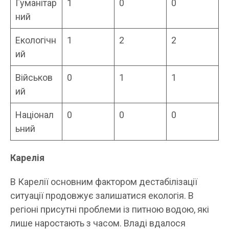
Гуманітар
1
0
0
ний
Екологічн
1
2
2
ий
Військов
0
1
1
ий
Націонал
0
0
0
ьний
Карелія
В Карелії основним фактором дестабілізації
ситуації продовжує залишатися екологія. В
регіоні присутні проблеми із питною водою, які
лише наростають з часом. Владі вдалося