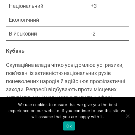
Національний
+3
Екологічний
Військовий
-2
Кубань
Окупаційна влада чітко усвідомлює усі ризики,
пов’язані із активністю національних рухів
поневолених народів й здійснює профілактичні
заходи. Репресії відбувають проти місцевих
активістів, національного активу та у сфері
We use cookies to ensure that we give you the best
діяльності релігійних громад. Призначені з
experience on our website. If you continue to use this site we
москви намісники та місцеві манкурти
will assume that you are happy with it.
намагаються послабити альтернативні іноземні
Ok
центри впливу на ситуацію в регіоні ,а також