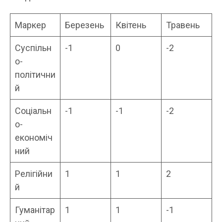
Маркер
Березень
Квітень
Травень
Суспільн
-1
0
-2
о-
політични
й
Соціальн
-1
-1
-2
о-
економіч
ний
Релігійни
1
1
2
й
Гуманітар
1
1
-1