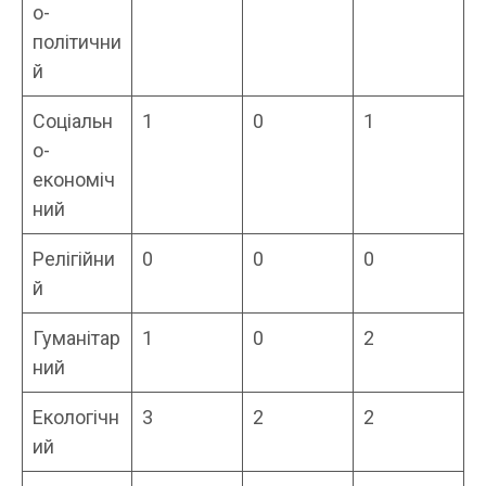
о-
політични
й
Соціальн
1
0
1
о-
економіч
ний
Релігійни
0
0
0
й
Гуманітар
1
0
2
ний
Екологічн
3
2
2
ий