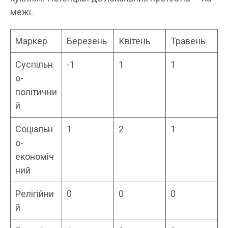
межі.
Маркер
Березень
Квітень
Травень
Суспільн
-1
1
1
о-
політични
й
Соціальн
1
2
1
о-
економіч
ний
Релігійни
0
0
0
й