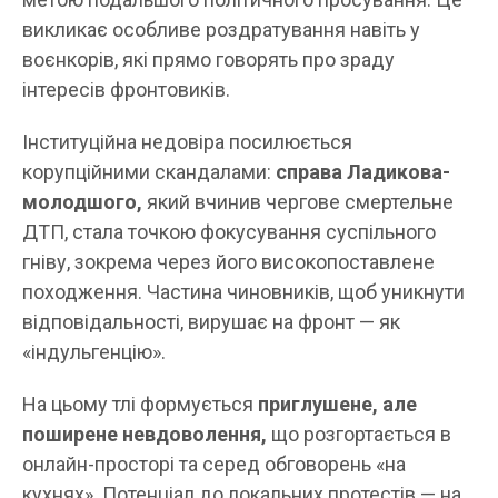
викликає особливе роздратування навіть у
воєнкорів, які прямо говорять про зраду
інтересів фронтовиків.
Інституційна недовіра посилюється
корупційними скандалами:
справа Ладикова-
молодшого,
який вчинив чергове смертельне
ДТП, стала точкою фокусування суспільного
гніву, зокрема через його високопоставлене
походження. Частина чиновників, щоб уникнути
відповідальності, вирушає на фронт — як
«індульгенцію».
На цьому тлі формується
приглушене, але
поширене невдоволення,
що розгортається в
онлайн-просторі та серед обговорень «на
кухнях». Потенціал до локальних протестів — на