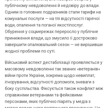
публічному невдоволенні й недовіру до влади.
Одним із головних подразників стали тарифи на
комунальні послуги — на тлі відсутності гарячої
води, опалення та поганої якостіпослуг.
Обурення у соцмережах переросло у публічне
приниження влади, що змусило її достроково
завершити опалювальний сезон — не вирішивши
жодної проблеми по суті.
Військовий аспект дестабілізації проявляється у
масовому невдоволенні так званих «ветеранів»
війни проти України, зокрема щодо невиплат,
ігнорування, відсутності допомоги, зневаги з
боку суспільства. Фіксується також конфлікт між
справжніми ветеранами та фейковими
персонами, яких публічно піарять у медіа з
метою подальшого політичного просування. Це