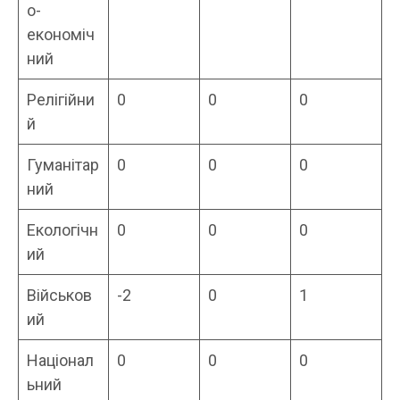
о-
економіч
ний
Релігійни
0
0
0
й
Гуманітар
0
0
0
ний
Екологічн
0
0
0
ий
Військов
-2
0
1
ий
Націонал
0
0
0
ьний