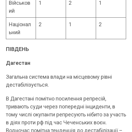
Військов
1
2
1
ий
Націонал
2
1
2
ьний
ПІВДЕНЬ
Дагестан
Загальна система влади на місцевому рівні
дестабілізується.
В Дагестані помітно посилення репресій,
тривають суди через попередні інциденти, в
тому числі окупанти репресують нібито за участь
в діях проти рф під час Чеченських воєн.
Водночас помітна тенденція до дестабілізації –