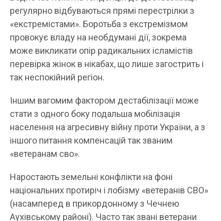
регулярно відбуваються прямі перестрілки з
«екстремістами». Боротьба з екстремізмом
провокує владу на необдумані дії, зокрема
може викликати опір радикальних ісламістів
перевірка жінок в нікабах, що лише загострить і
так неспокійний регіон.
Іншим вагомим фактором дестабілізації може
стати з одного боку подальша мобілізація
населення на агресивну війну проти України, а з
іншого питання компенсацій так званим
«ветеранам сво».
Наростають земельні конфлікти на фоні
національних протиріч і лобізму «ветеранів СВО»
(насамперед в прикордонному з Чечнею
Аухівському районі). Часто так звані ветерани