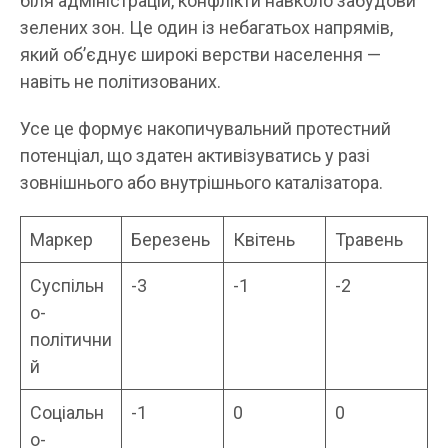
біля адміністрацій, конфлікти навколо забудови
зелених зон. Це один із небагатьох напрямів,
який об’єднує широкі верстви населення —
навіть не політизованих.
Усе це формує накопичувальний протестний
потенціал, що здатен активізуватись у разі
зовнішнього або внутрішнього каталізатора.
Маркер
Березень
Квітень
Травень
Суспільн
-3
-1
-2
о-
політични
й
Соціальн
-1
0
0
о-