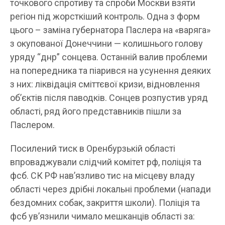
точкового спротиву та спроби Москви взяти
регіон під жорсткіший контроль. Одна з форм
цього – заміна губернатора Паслера на «варяга»
з окупованої Донеччини — колишнього голову
уряду “днр” сонцева. Останній валив проблеми
на попередника та піарився на усунення деяких
з них: ліквідація сміттєвої кризи, відновлення
об’єктів після паводків. Сонцев розпустив уряд
області, ряд його представників пішли за
Паслером.
Посилений тиск в Оренбурзькій області
впроваджували слідчий комітет рф, поліція та
фсб. СК РФ нав’язливо тис на місцеву владу
області через дрібні локальні проблеми (напади
бездомних собак, закриття школи). Поліція та
фсб ув’язнили чимало мешканців області за: