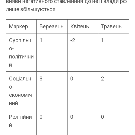
вияви негативного ставленння до неї і влади рф
лише збільшуються.
Маркер
Березень
Квітень
Травень
Суспільн
1
-2
1
о-
політични
й
Соціальн
3
0
2
о-
економіч
ний
Релігійни
0
0
0
й