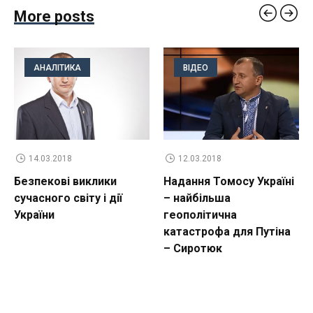
More posts
АНАЛІТИКА
ВІДЕО
14.03.2018
12.03.2018
Безпекові виклики
Надання Томосу Україні
сучасного світу і дії
– найбільша
України
геополітична
катастрофа для Путіна
– Сиротюк