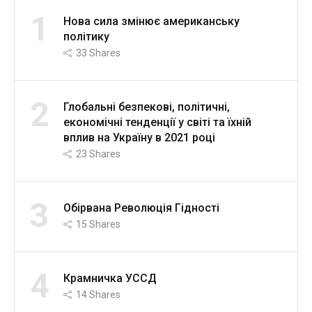
1
Нова сила змінює американську
політику
33
Shares
2
Глобальні безпекові, політичні,
економічні тенденції у світі та їхній
вплив на Україну в 2021 році
23
Shares
3
Обірвана Революція Гідності
15
Shares
4
Крамничка УССД
14
Shares