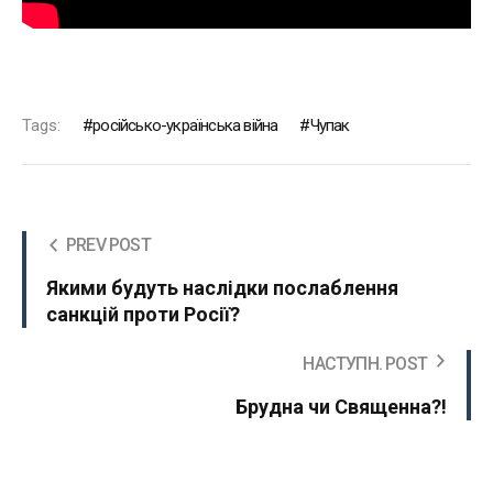
Tags:
російсько-українська війна
Чупак
PREV POST
Якими будуть наслідки послаблення
санкцій проти Росії?
НАСТУПН. POST
Брудна чи Священна?!