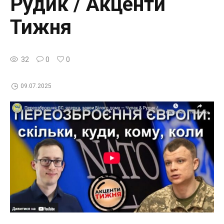
Рудик / Акценти
Тижня
32
0
0
09.07.2025