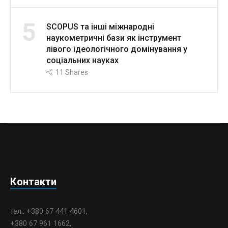
5
SCOPUS та інші міжнародні
наукометричні бази як інструмент
лівого ідеологічного домінування у
соціальних науках
11
Shares
Контакти
тел.: +380 67 441 4601,
+380 67 961 1662,