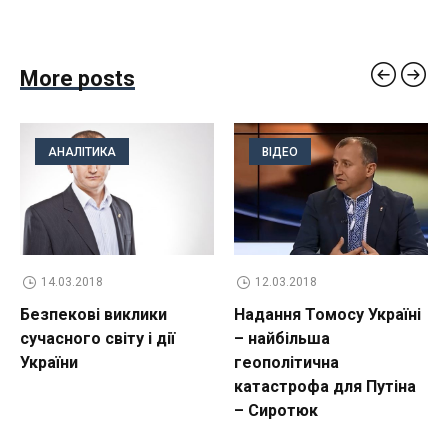
More posts
АНАЛІТИКА
ВІДЕО
14.03.2018
12.03.2018
Безпекові виклики
Надання Томосу Україні
сучасного світу і дії
– найбільша
України
геополітична
катастрофа для Путіна
– Сиротюк