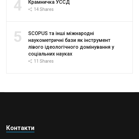
4
Крамничка УССД
14
Shares
5
SCOPUS та інші міжнародні
наукометричні бази як інструмент
лівого ідеологічного домінування у
соціальних науках
11
Shares
Контакти