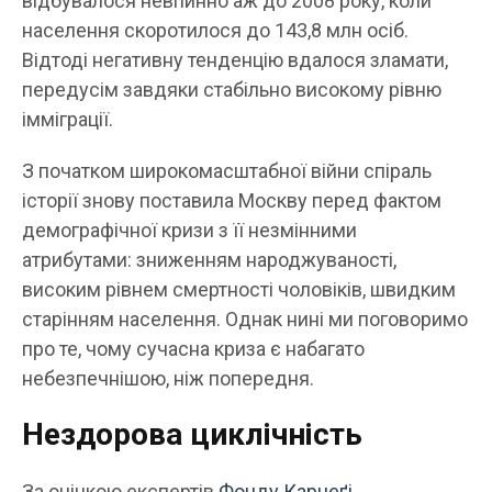
відбувалося невпинно аж до 2008 року, коли
населення скоротилося до 143,8 млн осіб.
Відтоді негативну тенденцію вдалося зламати,
передусім завдяки стабільно високому рівню
імміграції.
З початком широкомасштабної війни спіраль
історії знову поставила Москву перед фактом
демографічної кризи з її незмінними
атрибутами: зниженням народжуваності,
високим рівнем смертності чоловіків, швидким
старінням населення. Однак нині ми поговоримо
про те, чому сучасна криза є набагато
небезпечнішою, ніж попередня.
Нездорова циклічність
За оцінкою експертів
Фонду Карнеґі
,