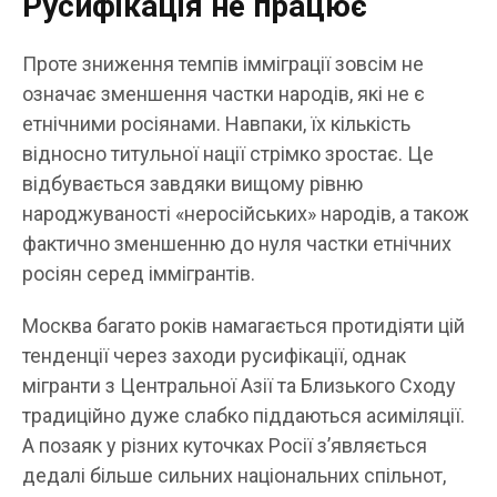
Русифікація не працює
Проте зниження темпів імміграції зовсім не
означає зменшення частки народів, які не є
етнічними росіянами. Навпаки, їх кількість
відносно титульної нації стрімко зростає. Це
відбувається завдяки вищому рівню
народжуваності «неросійських» народів, а також
фактично зменшенню до нуля частки етнічних
росіян серед іммігрантів.
Москва багато років намагається протидіяти цій
тенденції через заходи русифікації, однак
мігранти з Центральної Азії та Близького Сходу
традиційно дуже слабко піддаються асиміляції.
А позаяк у різних куточках Росії з’являється
дедалі більше сильних національних спільнот,