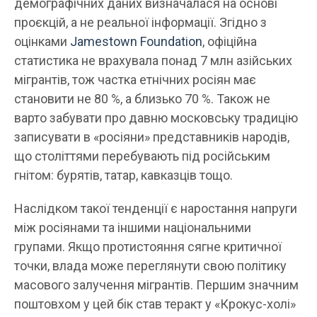
демографічних даних визначалася на основі
проєкцій, а не реальної інформації. Згідно з
оцінками
Jamestown Foundation
, офіційна
статистика не врахувала понад 7 млн азійських
мігрантів, тож частка етнічних росіян має
становити не 80 %, а близько 70 %. Також не
варто забувати про давню московську традицію
записувати в «росіяни» представників народів,
що століттями перебувають під російським
гнітом: бурятів, татар, кавказців тощо.
Наслідком такої тенденції є наростання напруги
між росіянами та іншими національними
групами. Якщо протистояння сягне критичної
точки, влада може переглянути свою політику
масового залучення мігрантів. Першим значним
поштовхом у цей бік став теракт у «Крокус-холі»