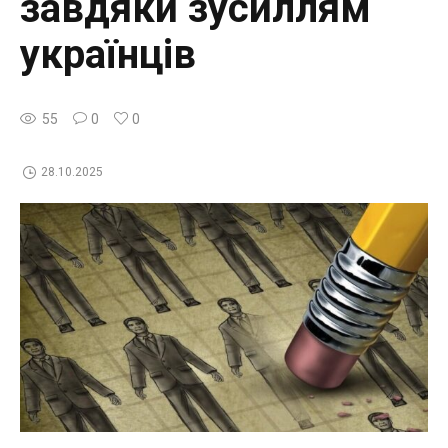
завдяки зусиллям
українців
55
0
0
28.10.2025