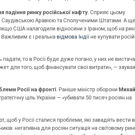
 падіння ринку російської нафту
. Сприяє цьому
 Саудівською Аравією та Сполученими Штатами. А ще
, якщо США налагодили відносини з Іраном, щоб на ри
. Важливим є і реальна
відмова Індії
не купувати росій
ь падати, то в Росії буде дуже погано, у них не вистач
ет для того, щоб фінансувати свої витрати», — заува
блеми Росії на фронті
. Раніше міністр оборони
Миха
ратегічну ціль України — «убивати 50 тисяч росіян на
т, щоб у Росії сталися проблеми, які завадять вести в
иків: негативна для росіян ситуація на світовому рин