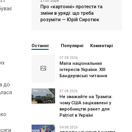
ВП
21.07.2026
Про «картонні» протести та
буває
зміни в уряді: що треба
розуміти — Юрій Сиротюк
Останні
Популярні
Коментарі
07.08.2026
их
Мапа національних
інтересів України. ХІІІ
Бандерівські читання
а до
07.08.2026
алася
Не зважайте на Трампа:
чому США зацікавлені у
виробництві ракет для
мко
Patriot в Україні
04.08.2026
бсяги