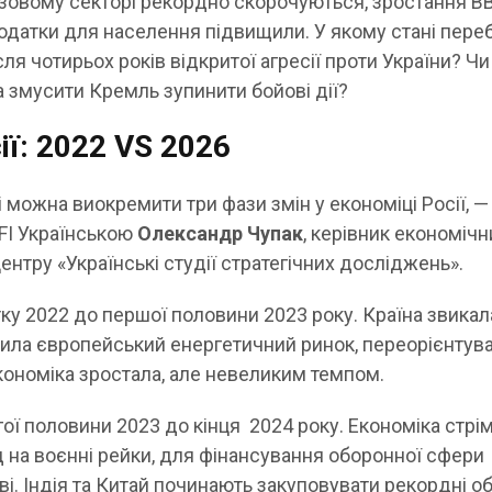
азовому секторі рекордно скорочуються, зростання В
податки для населення підвищили. У якому стані пере
сля чотирьох років відкритої агресії проти України? Чи
а змусити Кремль зупинити бойові дії?
ії: 2022 VS 2026
ні можна виокремити три фази змін у економіці Росії, —
RFI Українською
Олександр Чупак
, керівник економічн
ентру «Українські студії стратегічних досліджень».
ку 2022 до першої половини 2023 року. Країна звикал
атила європейський енергетичний ринок, переорієнтув
 Економіка зростала, але невеликим темпом.
ої половини 2023 до кінця 2024 року. Економіка стрі
д на воєнні рейки, для фінансування оборонної сфери
і. Індія та Китай починають закуповувати рекордні о