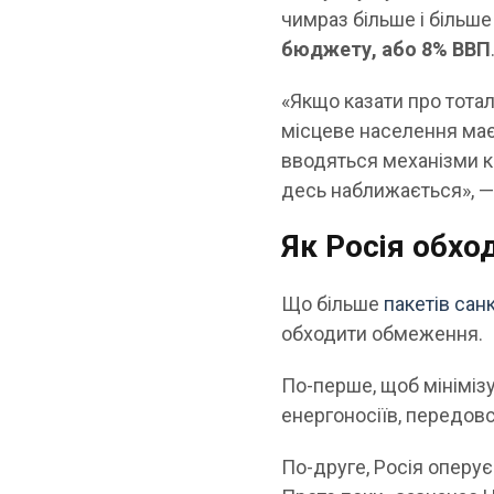
чимраз більше і більше
бюджету, або 8% ВВП
«Якщо казати про тоталь
місцеве населення має
вводяться механізми к
десь наближається», — 
Як Росія обхо
Що більше
пакетів сан
обходити обмеження.
По-перше, щоб мінімізу
енергоносіїв, передов
По-друге, Росія оперу