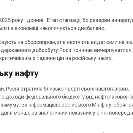
2025 року і донині. Етап стагнації, бо резерви вичерпу
ся і в економіці накопичується дисбаланс.
овують на оборонпром, але нехтують видатками на інш
 державного добробуту Росії починає вичерпуватися, 
критичнішим є падіння цін на російську нафту.
ську нафту
ми, Росія втратила близько чверті своїх нафтогазових
6-го доходи федерального бюджету від нафтогазової га
інімуму. За інформацією російського Мінфіну, обсяг с
вдвічі менше за аналогічний показник у січні поперед