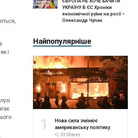
ЄВРОПА НЕ ХОЧЕ БАЧИТИ
УКРАЇНУ В ЄС Хроніки
економічної руїни на росії –
ються,
Олександр Чупак
Найпопулярніше
і
як і
лузі
ягає
нього
1
Нова сила змінює
американську політику
33
Shares