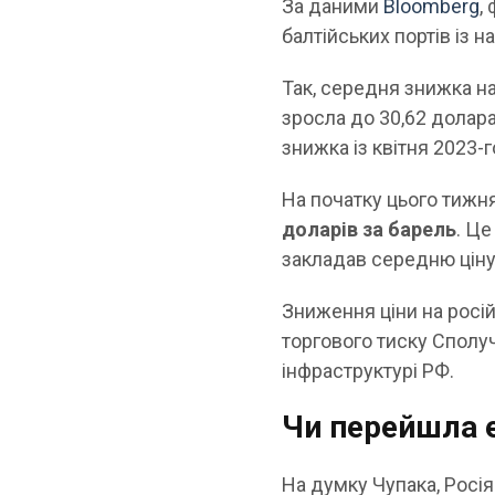
За даними
Bloomberg
,
балтійських портів із 
Так, середня знижка на 
зросла до 30,62 долара
знижка із квітня 2023-г
На початку цього тижня
доларів за барель
. Ц
закладав середню ціну 
Зниження ціни на росій
торгового тиску Сполуч
інфраструктурі РФ.
Чи перейшла е
На думку Чупака, Росі