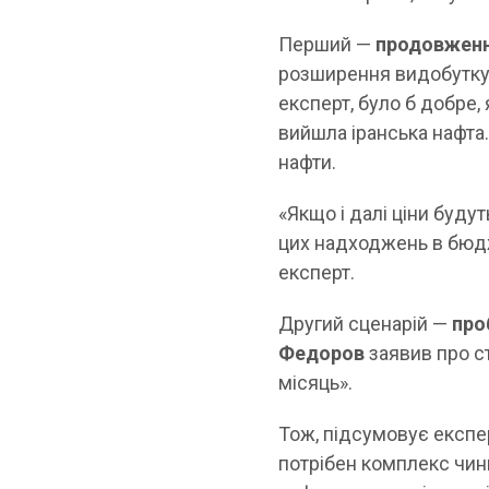
Перший —
продовження
розширення видобутку
експерт, було б добре
вийшла іранська нафта
нафти.
«Якщо і далі ціни будут
цих надходжень в бюдж
експерт.
Другий сценарій —
про
Федоров
заявив про ст
місяць».
Тож, підсумовує експер
потрібен комплекс чинн