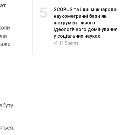
рат
5
SCOPUS та інші міжнародні
наукометричні бази як
інструмент лівого
коли
ідеологічного домінування
оли
у соціальних науках
а вже
11
Shares
 збуту
яться.