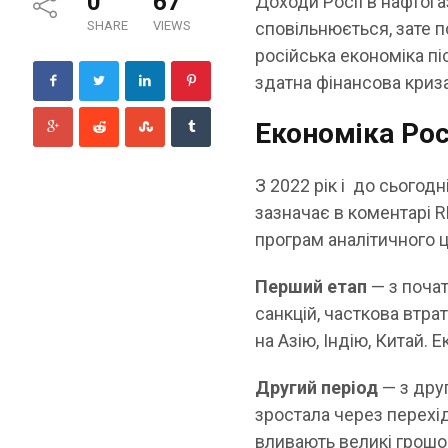
0
67
Доходи Росії в нафтог
SHARE
VIEWS
сповільнюється, зате 
російська економіка пі
здатна фінансова криз
Економіка Рос
З 2022 рік і до сьогод
зазначає в коментарі 
програм аналітичного ц
Перший етап
— з почат
санкцій, часткова втр
на Азію, Індію, Китай.
Другий період
— з друг
зростала через перехі
вливають великі грошов