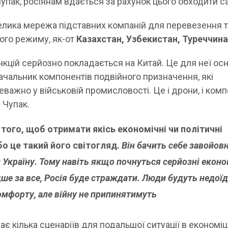
упак, росіянам вдається за рахунок цього обходити са
велика мережа підставних компаній для перевезення т
ного режиму, як-от
Казахстан, Узбекистан, Туреччина
анкцій серйозно покладається на Китай. Це для неї ос
ачальник компонентів подвійного призначення, які
важно у військовій промисловості. Це і дрони, і ком
 Чупак.
 того, щоб отримати якісь економічні чи політичні
бо це такий його світогляд.
Він бачить себе завойов
 Україну. Тому навіть якщо почнуться серйозні еконо
ше за все, Росія буде страждати. Люди будуть недоїд
мфорту, але війну не припинятимуть
є кілька сценаріїв для подальшої ситуації в економіці