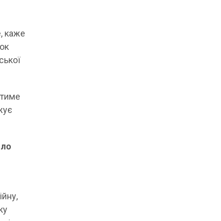
, каже
нок
ської
атиме
жує
йло
ійну,
ку