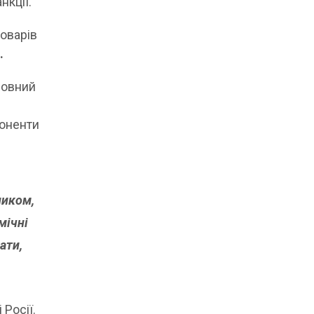
нкції.
оварів
.
новний
поненти
ником,
мічні
ати,
 Росії.