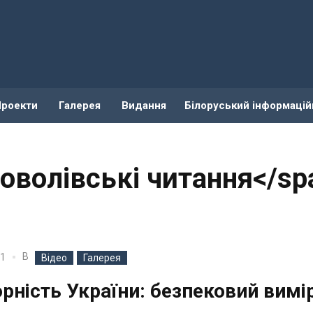
Проекти
Галерея
Видання
Білоруський інформацій
оволівські читання</sp
В
21
Відео
Галерея
рність України: безпековий вимі