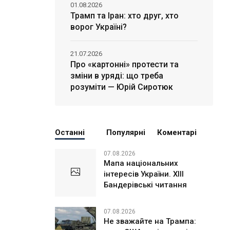
01.08.2026
Трамп та Іран: хто друг, хто
ворог Україні?
21.07.2026
Про «картонні» протести та
зміни в уряді: що треба
розуміти — Юрій Сиротюк
Останні
Популярні
Коментарі
07.08.2026
Мапа національних
інтересів України. ХІІІ
Бандерівські читання
07.08.2026
Не зважайте на Трампа: