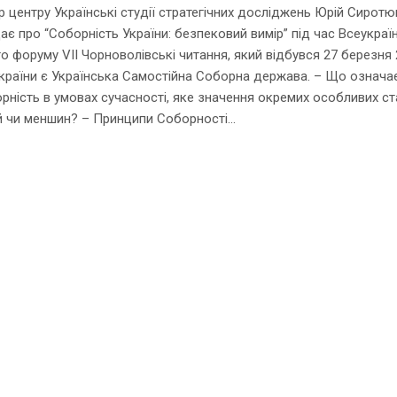
 центру Українські студії стратегічних досліджень Юрій Сиротю
ає про “Соборність України: безпековий вимір” під час Всеукраї
о форуму VII Чорноволівські читання, який відбувся 27 березня 
раїни є Українська Самостійна Соборна держава. – Що означа
рність в умовах сучасності, яке значення окремих особливих ст
й чи меншин? – Принципи Соборності...