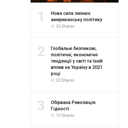
1
Нова сила змінює
американську політику
33
Shares
2
Глобальні безпекові,
політичні, економічні
тенденції у світі та їхній
вплив на Україну в 2021
році
23
Shares
3
Обірвана Революція
Гідності
15
Shares