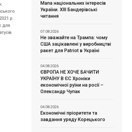
Мапа національних інтересів
к
України. ХІІІ Бандерівські
нського
читання
2021 р.
є для
07.08.2026
атусів
Не зважайте на Трампа: чому
США зацікавлені у виробництві
ракет для Patriot в Україні
04.08.2026
ЄВРОПА НЕ ХОЧЕ БАЧИТИ
УКРАЇНУ В ЄС Хроніки
економічної руїни на росії –
Олександр Чупак
04.08.2026
Економічні пріоритети та
завдання уряду Корецького