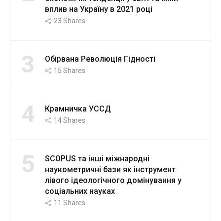
вплив на Україну в 2021 році
23
Shares
3
Обірвана Революція Гідності
15
Shares
4
Крамничка УССД
14
Shares
5
SCOPUS та інші міжнародні
наукометричні бази як інструмент
лівого ідеологічного домінування у
соціальних науках
11
Shares