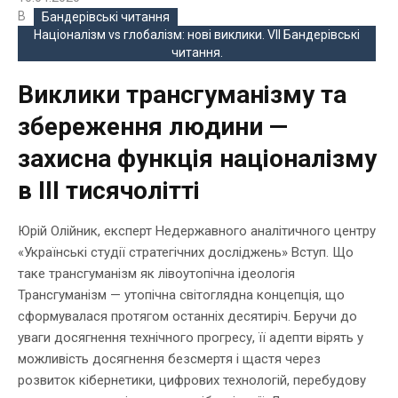
В
Бандерівські читання
Націоналізм vs глобалізм: нові виклики. VIІ Бандерівські
читання.
Виклики трансгуманізму та
збереження людини —
захисна функція націоналізму
в ІІІ тисячолітті
Юрій Олійник, експерт Недержавного аналітичного центру
«Українські студії стратегічних досліджень» Вступ. Що
таке трансгуманізм як лівоутопічна ідеологія
Трансгуманізм — утопічна світоглядна концепція, що
сформувалася протягом останніх десятиріч. Беручи до
уваги досягнення технічного прогресу, її адепти вірять у
можливість досягнення безсмертя і щастя через
розвиток кібернетики, цифрових технологій, перебудову