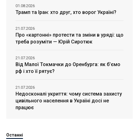
01.08.2026
Трамп та Іран: хто друг, хто ворог Україні?
21.07.2026
Про «картонні» протести та зміни в уряді: що
треба розуміти — Юрій Сиротюк
21.07.2026
Від Малої Токмачки до Оренбурга: як б’ємо
рф і хто її рятує?
21.07.2026
Недосконалі укриття: чому система захисту
цивільного населення в Україні досі не
працює
Останні