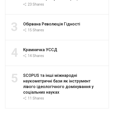
23
Shares
3
Обірвана Революція Гідності
15
Shares
4
Крамничка УССД
14
Shares
5
SCOPUS та інші міжнародні
наукометричні бази як інструмент
лівого ідеологічного домінування у
соціальних науках
11
Shares