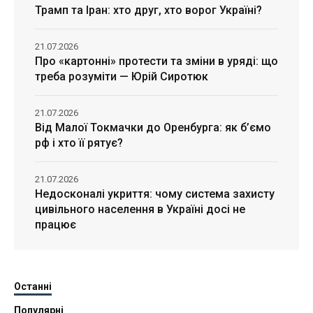
Трамп та Іран: хто друг, хто ворог Україні?
21.07.2026
Про «картонні» протести та зміни в уряді: що
треба розуміти — Юрій Сиротюк
21.07.2026
Від Малої Токмачки до Оренбурга: як б’ємо
рф і хто її рятує?
21.07.2026
Недосконалі укриття: чому система захисту
цивільного населення в Україні досі не
працює
Останні
Популярні