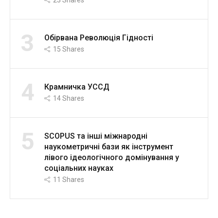
23
Shares
3
Обірвана Революція Гідності
15
Shares
4
Крамничка УССД
14
Shares
5
SCOPUS та інші міжнародні
наукометричні бази як інструмент
лівого ідеологічного домінування у
соціальних науках
11
Shares