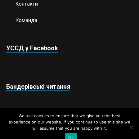
Контакти
Команда
УССД у Facebook
Бандерівські читання
We use cookies to ensure that we give you the best
experience on our website. If you continue to use this site we
will assume that you are happy with it.
Недержавний аналітичний центр «Українські студії
стратегічних досліджень» © 2018 / Всі права захищено
Ok