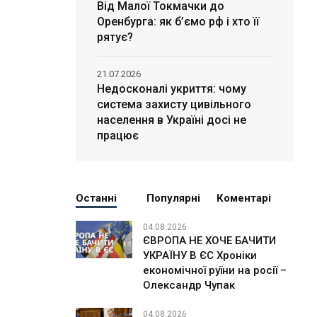
Від Малої Токмачки до
Оренбурга: як б’ємо рф і хто її
рятує?
21.07.2026
Недосконалі укриття: чому
система захисту цивільного
населення в Україні досі не
працює
Останні
Популярні
Коментарі
04.08.2026
ЄВРОПА НЕ ХОЧЕ БАЧИТИ
УКРАЇНУ В ЄС Хроніки
економічної руїни на росії –
Олександр Чупак
04.08.2026