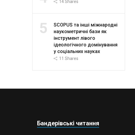
14
Shares
5
SCOPUS та інші міжнародні
наукометричні бази як
інструмент лівого
ідеологічного домінування
у соціальних науках
11
Shares
Бандерівські читання