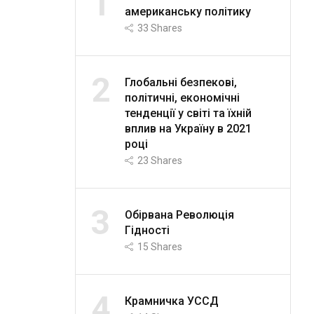
1
американську політику
33
Shares
2
Глобальні безпекові,
політичні, економічні
тенденції у світі та їхній
вплив на Україну в 2021
році
23
Shares
3
Обірвана Революція
Гідності
15
Shares
4
Крамничка УССД