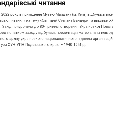
андерівські читання
 2022 року в приміщенні Музею Майдану (м. Київ) відбулись вже
вські читання» на тему «Світ ідей Степана Бандери та виклики XX
». Захід приурочено до 80-ї річниці створення Української Повст
еред початком заходу відбулась презентація матеріалів із нещо
ного архіву українського націоналістичного підпілля організацій
ури ОУН-УПА Подільського краю – 1948-1951 рр....