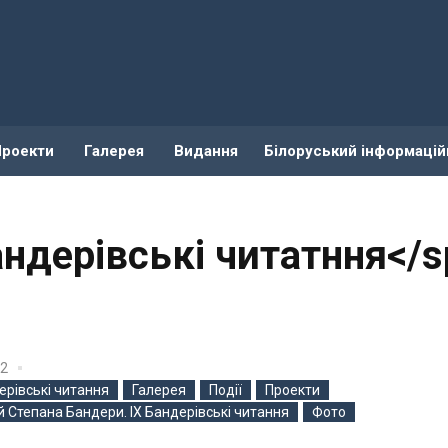
Проекти
Галерея
Видання
Білоруський інформацій
андерівські читатння</
22
ерівські читання
Галерея
Події
Проекти
ей Степана Бандери. IX Бандерівські читання
Фото