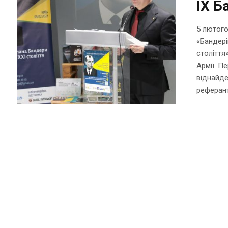
IX Б
5 лютого
«Бандері
століття
Армії. П
віднайде
реферант