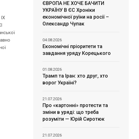
ЄВРОПА НЕ ХОЧЕ БАЧИТИ
УКРАЇНУ В ЄС Хроніки
економічної руїни на росії –
 IX
Олександр Чупак
I
анської
давно
04.08.2026
Економічні пріоритети та
ної
завдання уряду Корецького
01.08.2026
Трамп та Іран: хто друг, хто
ворог Україні?
21.07.2026
Про «картонні» протести та
зміни в уряді: що треба
розуміти — Юрій Сиротюк
21.07.2026