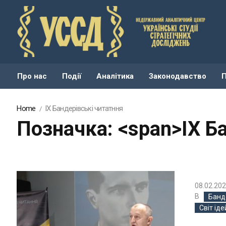
Про нас
Події
Аналітика
Законодавство
Home
IX Бандерівські читатння
Позначка: <span>IX Б
08.02.20
В
Банд
Світ ід