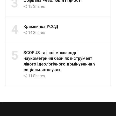
3
Обірвана Революція Гідності
15
Shares
4
Крамничка УССД
14
Shares
5
SCOPUS та інші міжнародні
наукометричні бази як інструмент
лівого ідеологічного домінування у
соціальних науках
11
Shares