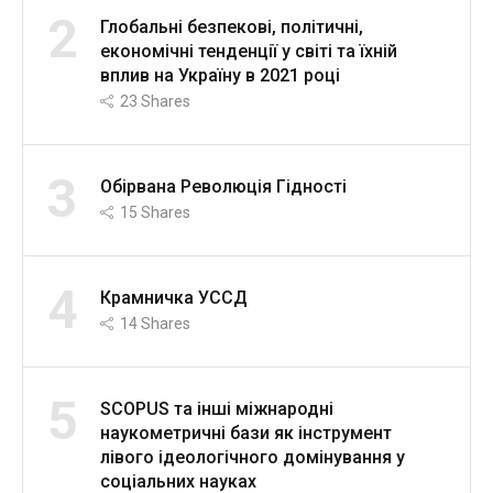
2
Глобальні безпекові, політичні,
економічні тенденції у світі та їхній
вплив на Україну в 2021 році
23
Shares
3
Обірвана Революція Гідності
15
Shares
4
Крамничка УССД
14
Shares
5
SCOPUS та інші міжнародні
наукометричні бази як інструмент
лівого ідеологічного домінування у
соціальних науках