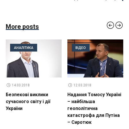
More posts
АНАЛІТИКА
ВІДЕО
14.03.2018
12.03.2018
Безпекові виклики
Надання Томосу Україні
сучасного світу і дії
– найбільша
України
геополітична
катастрофа для Путіна
– Сиротюк