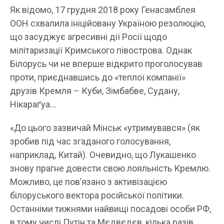
Як відомо, 17 грудня 2018 року Генасамблея
ООН схвалила ініційовану Україною резолюцію,
що засуджує агресивні дії Росії щодо
мілітаризації Кримського півострова. Однак
Білорусь чи не вперше відкрито проголосував
проти, приєднавшись до «теплої компанії»
друзів Кремля – Куби, Зімбабве, Судану,
Нікараґуа…
«До цього зазвичай Мінськ «утримувався» (як
зробив під час згаданого голосування,
наприклад, Китай). Очевидно, що Лукашенко
знову прагне довести свою лояльність Кремлю.
Можливо, це пов’язано з активізацією
білоруського вектора російської політики.
Останніми тижнями найвищі посадові особи РФ,
в тому числі Путін та Мєдвєдєв, кілька разів