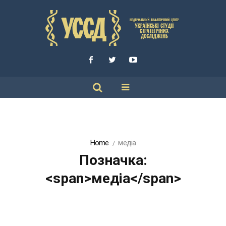
Home
медіа
Позначка:
<span>медіа</span>