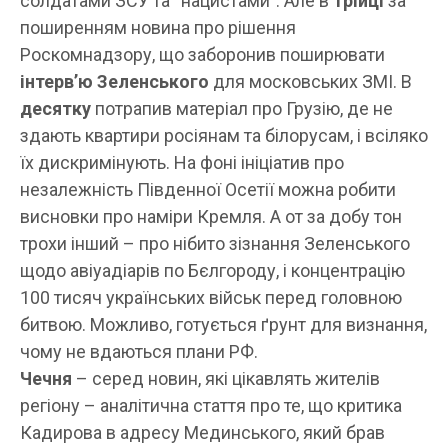
солдатами ЗСУ та “нацистами”. Але в
трійці
за
поширенням новина про рішення
Роскомнадзору, що заборонив поширювати
інтерв’ю Зеленського
для московських ЗМІ. В
десятку
потрапив матеріал про Грузію, де не
здають квартири росіянам та білорусам, і всіляко
їх дискримінують. На фоні ініціатив про
незалежність Південної Осетії можна робити
висновки про наміри Кремля. А от за добу тон
трохи інший – про нібито зізнання Зеленського
щодо авіуадіарів по Бєлгороду, і концентрацію
100 тисяч українських військ перед головною
битвою. Можливо, готується ґрунт для визнання,
чому не вдаються плани РФ.
Чечня
– серед новин, які цікавлять жителів
регіону – аналітична стаття про те, що критика
Кадирова в адресу Мединського, який брав