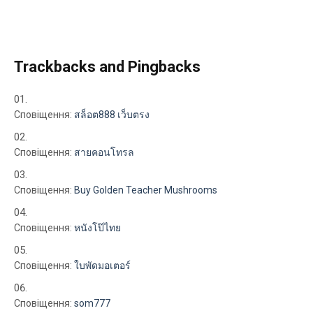
Trackbacks and Pingbacks
Сповіщення:
สล็อต888 เว็บตรง
Сповіщення:
สายคอนโทรล
Сповіщення:
Buy Golden Teacher Mushrooms
Сповіщення:
หนังโป๊ไทย
Сповіщення:
ใบพัดมอเตอร์
Сповіщення:
som777