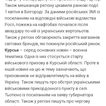
Також мешканців регіону цікавили ранкові події
1 квітня в Білгороді. За даними російських ЗМІ із
посиланням на відповідні військові відомства
Росії, пожежа на нафтобазі почалася після
авіаудару по ній із українських вертольотів.
Також у регіоні обговорюють закриття магазинів
світових брендів, які покинули російський ринок.
Курськ
– серед основних новин – воєнна
тематика. Одна із них стосується старту
військового призову в Курській області. Проте в
іншій новині на цю ж тему зазначають, що
призовників не відправлятимуть на війну в
Україну. Також пишуть про обстріл українськими
військовими прикордонного пункту в селі
Тьоткіно із посиланням на заяву губернатора
області. Також у регіоні пишуть про чергову