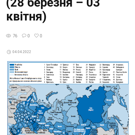
(28 березня – 03
квітня)
76
0
0
04.04.2022