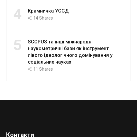
4
Крамничка УССД
14
Shares
5
SCOPUS та інші міжнародні
наукометричні бази як інструмент
лівого ідеологічного домінування у
соціальних науках
11
Shares
Контакти