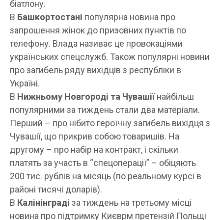
біатлону.
В
Башкортостані
популярна новина про
запрошення жінок до призовних пунктів по
телефону. Влада називає це провокаціями
українських спецслужб. Також популярні новини
про загибель ряду вихідців з республіки в
Україні.
В
Нижньому Новгороді та Чувашії
найбільш
популярними за тиждень стали два матеріали.
Перший – про нібито героїчну загибель вихідця з
Чувашії, що прикрив собою товаришів. На
другому – про набір на контракт, і скільки
платять за участь в “спецоперації” – обіцяють
200 тис. рублів на місяць (по реальному курсі в
районі тисячі доларів).
В
Калінінграді
за тиждень на третьому місці
новина про підтримку Києврм претензій Польщі