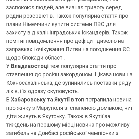
заспокоює людей, але визнає тривогу серед
родин резервістів. Також популярна стаття про
плани Німеччини купити системи ПВО для
захисту від калінінградських Іскандерів. Також
помітні повідомлення про дефіцит дизелю на
заправках і очікування Литви на погодження ЄС
щодо блокади області.
У
Владивостоці
теж популярна стаття про
ставлення до росіян закордоном. Цікава новин з
Южносахалінська, де зупинились поставки ряду
ліків, і їх одразу скуповують.
В
Хабаровську та Якутії
в топ потрапила новина
про жінку з Маріуполя зі спаленою домівкою, чиї
діти живуть в Якутську. Також в Якутії за
тиждень на першому місці новина про можливу
загибель на Донбасі російської чемпіонки з