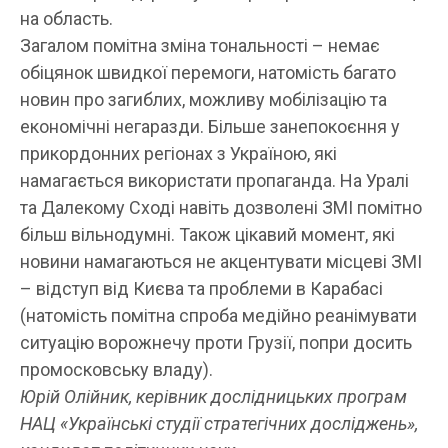
на область.
Загалом помітна зміна тональності – немає
обіцянок швидкої перемоги, натомість багато
новин про загиблих, можливу мобілізацію та
економічні негаразди. Більше занепокоєння у
прикордонних регіонах з Україною, які
намагається використати пропаганда. На Уралі
та Далекому Сході навіть дозволені ЗМІ помітно
більш вільнодумні. Також цікавий момент, які
новини намагаються не акцентувати місцеві ЗМІ
– відступ від Києва та проблеми в Карабасі
(натомість помітна спроба медійно реанімувати
ситуацію ворожнечу проти Грузії, попри досить
промосковську владу).
Юрій Олійник,
керівник дослідницьких програм
НАЦ «Українські студії стратегічних досліджень»,