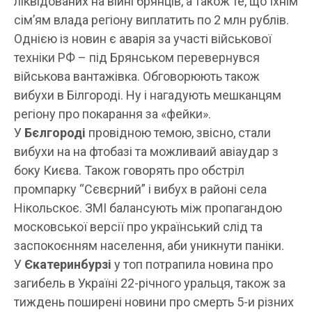
ліквідованих на війні брянців, а також те, що їхнім
сім’ям влада регіону виплатить по 2 млн рублів.
Однією із новин є аварія за участі військової
техніки РФ – під Брянськом перевернувся
військова вантажівка. Обговорюють також
вибухи в Білгороді. Ну і нагадують мешканцям
регіону про покарання за «фейки».
У
Бєлгороді
провідною темою, звісно, стали
вибухи на на фтобазі та можливаий авіаудар з
боку Києва. Також говорять про обстріл
промпарку “Сєвєрний” і вибух в районі села
Нікольскоє. ЗМІ балансують між пропагандою
московської версії про український слід та
заспокоєнням населення, аби уникнути паніки.
У
Єкатеринбурзі
у топ потрапила новина про
загибель в Україні 22-річного уральця, також за
тиждень поширені новини про смерть 5-и різних