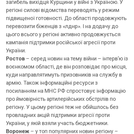
загибель вихідця Курщини у війні з Україною. У
регіоні силові відомства переводять у режим
підвищеної готовності. До області продовжують
перевозити біженців з «лднр». І на додачу до
цього всього у регіоні активно продовжується
кампанія підтримки російської агресії проти
України.
Ростов
– серед новин на тему війни – інтерв’ю із
воєнкомом області, де він розповідає про місця,
куди направлятимуть призовників на службу в
армію. Також інформаційні ресурси з
посиланням на МНС РФ спростовує інформацію
про ймовірність артилерійських обстрілів по
регіону. У цьому регіоні теж не обійшлось без
провладних акцій підтримки агресії проти
України, у якій взяли участь бюджетники.
Воронеж
– у топ популярних новин регіону –