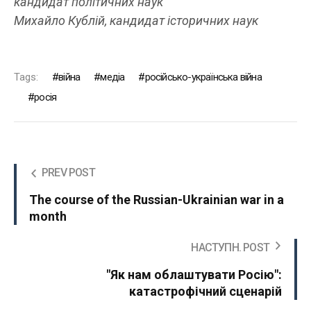
кандидат політичних наук
Михайло Кублій, кандидат історичних наук
Tags:
війна
медіа
російсько-українська війна
росія
PREV POST
The course of the Russian-Ukrainian war in a
month
НАСТУПН. POST
"Як нам облаштувати Росію":
катастрофічний сценарій