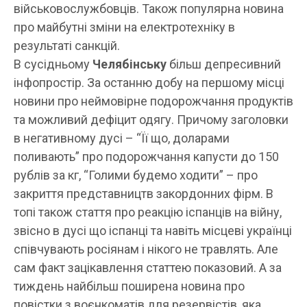
військовослужбовців. Також популярна новина
про майбутні зміни на електротехніку в
результаті санкцій.
В сусідньому
Челябінську
більш депресивний
інфопростір. За останню добу на першому місці
новини про неймовірне подорожчання продуктів
та можливий дефіцит одягу. Причому заголовки
в негативному дусі – “Її що, доларами
поливають” про подорожчання капусти до 150
рублів за кг, “Голими будемо ходити” – про
закриття представництв закордонних фірм. В
топі також стаття про реакцію іспанців на війну,
звісно в дусі що іспанці та навіть місцеві українці
співчувають росіянам і нікого не травлять. Але
сам факт зацікавлення статтею показовий. А за
тиждень найбільш поширена новина про
повістки з воєнкоматів для резервістів, яка