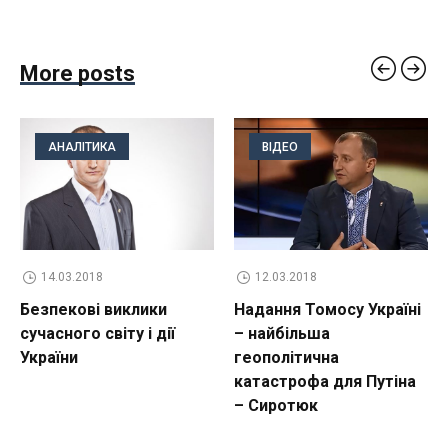
More posts
АНАЛІТИКА
ВІДЕО
14.03.2018
12.03.2018
Безпекові виклики
Надання Томосу Україні
сучасного світу і дії
– найбільша
України
геополітична
катастрофа для Путіна
– Сиротюк