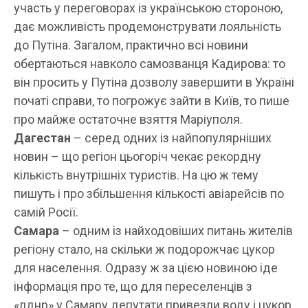
участь у переговорах із українською стороною,
дає можливість продемонструвати лояльність
до Путіна. Загалом, практично всі новини
обертаються навколо самозванця Кадирова: то
він просить у Путіна дозволу завершити в Україні
початі справи, то погрожує зайти в Київ, то пише
про майже остаточне взяття Маріуполя.
Дагестан
– серед одних із найпопулярніших
новин – що регіон цьогоріч чекає рекордну
кількість внутрішніх туристів. На цю ж тему
пишуть і про збільшення кількості авіарейсів по
самій Росії.
Самара
– одним із найходовіших питань жителів
регіону стало, на скільки ж подорожчає цукор
для населення. Одразу ж за цією новиною іде
інформація про те, що для переселенців з
«лднр» у Самару депутати привезли воду і цукор.