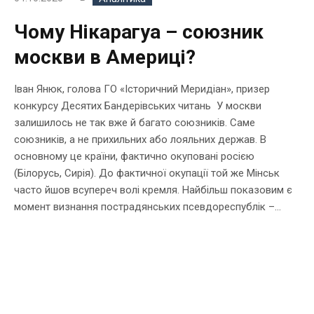
Чому Нікарагуа – союзник
москви в Америці?
Іван Янюк, голова ГО «Історичний Меридіан», призер
конкурсу Десятих Бандерівських читань У москви
залишилось не так вже й багато союзників. Саме
союзників, а не прихильних або лояльних держав. В
основному це країни, фактично окуповані росією
(Білорусь, Сирія). До фактичної окупації той же Мінськ
часто йшов всупереч волі кремля. Найбільш показовим є
момент визнання пострадянських псевдореспублік –...