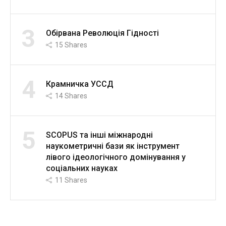
3
Обірвана Революція Гідності
15
Shares
4
Крамничка УССД
14
Shares
5
SCOPUS та інші міжнародні
наукометричні бази як інструмент
лівого ідеологічного домінування у
соціальних науках
11
Shares