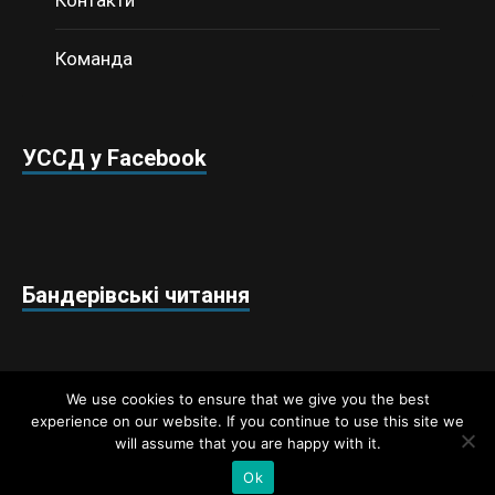
Контакти
Команда
УССД у Facebook
Бандерівські читання
We use cookies to ensure that we give you the best
experience on our website. If you continue to use this site we
will assume that you are happy with it.
Недержавний аналітичний центр «Українські студії
стратегічних досліджень» © 2018 / Всі права захищено
Ok