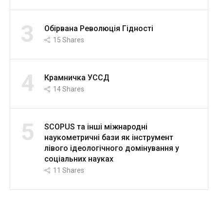
3
Обірвана Революція Гідності
15
Shares
4
Крамничка УССД
14
Shares
5
SCOPUS та інші міжнародні
наукометричні бази як інструмент
лівого ідеологічного домінування у
соціальних науках
11
Shares