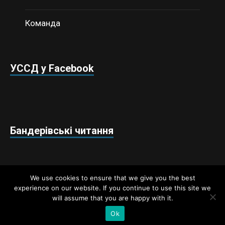
Команда
УССД у Facebook
Бандерівські читання
We use cookies to ensure that we give you the best
experience on our website. If you continue to use this site we
will assume that you are happy with it.
Недержавний аналітичний центр «Українські студії
стратегічних досліджень» © 2018 / Всі права захищено
Ok