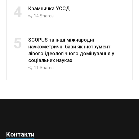
4
Крамничка УССД
14
Shares
5
SCOPUS та інші міжнародні
наукометричні бази як інструмент
лівого ідеологічного домінування у
соціальних науках
11
Shares
Контакти