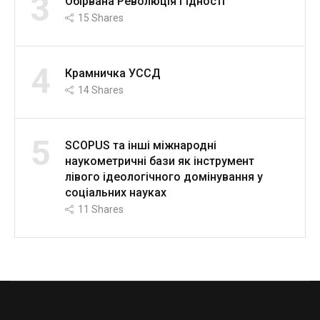
3
Обірвана Революція Гідності
15
Shares
4
Крамничка УССД
14
Shares
5
SCOPUS та інші міжнародні
наукометричні бази як інструмент
лівого ідеологічного домінування у
соціальних науках
11
Shares