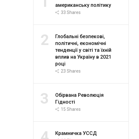
1
американську політику
33
Shares
2
Глобальні безпекові,
політичні, економічні
тенденції у світі та їхній
вплив на Україну в 2021
році
23
Shares
3
Обірвана Революція
Гідності
15
Shares
4
Крамничка УССД