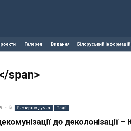
Проекти
Галерея
Видання
Білоруський інформацій
</span>
В
19
Експертна думка
Події
декомунізації до деколонізації – 