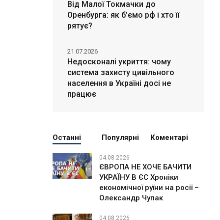
Від Малої Токмачки до
Оренбурга: як б’ємо рф і хто її
рятує?
21.07.2026
Недосконалі укриття: чому
система захисту цивільного
населення в Україні досі не
працює
Останні
Популярні
Коментарі
04.08.2026
ЄВРОПА НЕ ХОЧЕ БАЧИТИ
УКРАЇНУ В ЄС Хроніки
економічної руїни на росії –
Олександр Чупак
04.08.2026