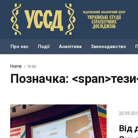
Про нас
Події
Аналітика
Законодавство
Home
тези
Позначка: <span>тези
20.09.20
Від 