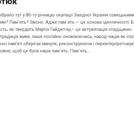
отюк
ібрало тут у 80-ту річницю окупації Західної України совєцьким
ми? Пам`ять? Звісно. Адже пам`ять — це основа ідентичності. 
ість, як твердить Мартін Гайдеггер,– це актуалізація спадщини».
 традиція живе, лише постійно оновлюючись, народ-нація як спі
ної пам’яті оберігає минуле, реконструюючи і переінтерпретову
ловне, щоб це була наша пам`ять. Пам`ять...