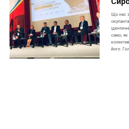
Сир
Що нас з
окупанта
ідентичн
само, як
колектив
його. Го