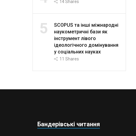
14
Shares
5
SCOPUS та інші міжнародні
наукометричні бази як
інструмент лівого
ідеологічного домінування
у соціальних науках
11
Shares
Бандерівські читання