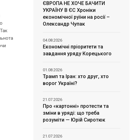
ЄВРОПА НЕ ХОЧЕ БАЧИТИ
УКРАЇНУ В ЄС Хроніки
и
економічної руїни на росії –
Бо
Олександр Чупак
 Так
льнота
04.08.2026
ючи
Економічні пріоритети та
завдання уряду Корецького
01.08.2026
Трамп та Іран: хто друг, хто
ворог Україні?
21.07.2026
Про «картонні» протести та
зміни в уряді: що треба
розуміти — Юрій Сиротюк
21.07.2026