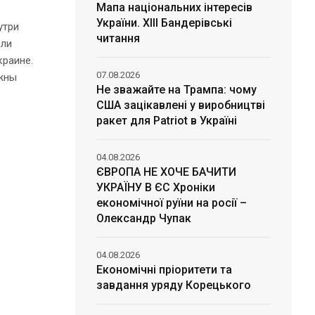
Мапа національних інтересів
України. ХІІІ Бандерівські
утри
читання
ыли
краине.
07.08.2026
лжны
Не зважайте на Трампа: чому
США зацікавлені у виробництві
ракет для Patriot в Україні
04.08.2026
ЄВРОПА НЕ ХОЧЕ БАЧИТИ
УКРАЇНУ В ЄС Хроніки
економічної руїни на росії –
Олександр Чупак
04.08.2026
Економічні пріоритети та
завдання уряду Корецького