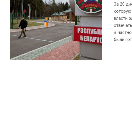
За 20 дн
которую
власти 
отвечать
В частно
были гот