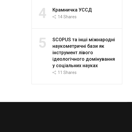
4
Крамничка УССД
14
Shares
5
SCOPUS та інші міжнародні
наукометричні бази як
інструмент лівого
ідеологічного домінування
у соціальних науках
11
Shares