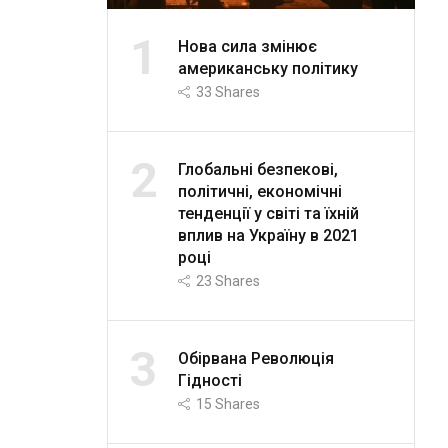
1
Нова сила змінює
американську політику
33
Shares
2
Глобальні безпекові,
політичні, економічні
тенденції у світі та їхній
вплив на Україну в 2021
році
23
Shares
3
Обірвана Революція
Гідності
15
Shares