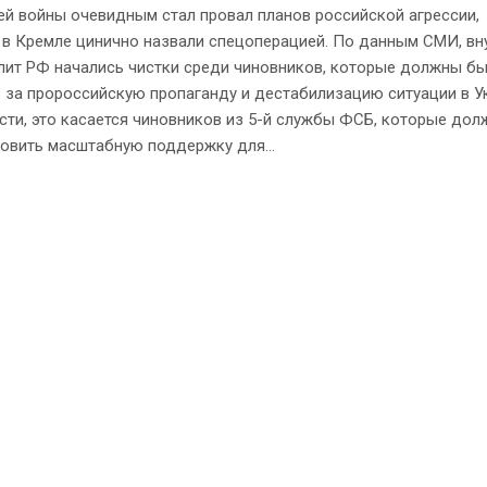
ей войны очевидным стал провал планов российской агрессии,
 в Кремле цинично назвали спецоперацией. По данным СМИ, вн
элит РФ начались чистки среди чиновников, которые должны б
 за пророссийскую пропаганду и дестабилизацию ситуации в У
сти, это касается чиновников из 5-й службы ФСБ, которые до
овить масштабную поддержку для...