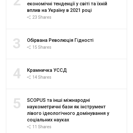
2
економічні тенденції у світі та їхній
вплив на Україну в 2021 році
23
Shares
3
Обірвана Революція Гідності
15
Shares
4
Крамничка УССД
14
Shares
5
SCOPUS та інші міжнародні
наукометричні бази як інструмент
лівого ідеологічного домінування у
соціальних науках
11
Shares