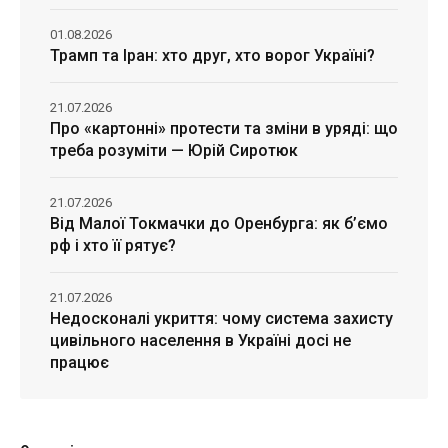
01.08.2026
Трамп та Іран: хто друг, хто ворог Україні?
21.07.2026
Про «картонні» протести та зміни в уряді: що
треба розуміти — Юрій Сиротюк
21.07.2026
Від Малої Токмачки до Оренбурга: як б’ємо
рф і хто її рятує?
21.07.2026
Недосконалі укриття: чому система захисту
цивільного населення в Україні досі не
працює