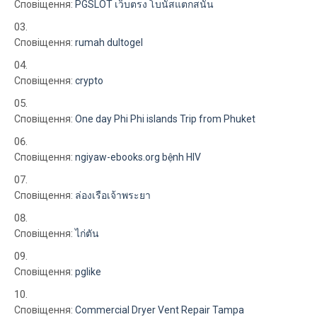
Сповіщення:
PGSLOT เว็บตรง โบนัสแตกสนั่น
Сповіщення:
rumah dultogel
Сповіщення:
crypto
Сповіщення:
One day Phi Phi islands Trip from Phuket
Сповіщення:
ngiyaw-ebooks.org bệnh HIV
Сповіщення:
ล่องเรือเจ้าพระยา
Сповіщення:
ไก่ตัน
Сповіщення:
pglike
Сповіщення:
Commercial Dryer Vent Repair Tampa