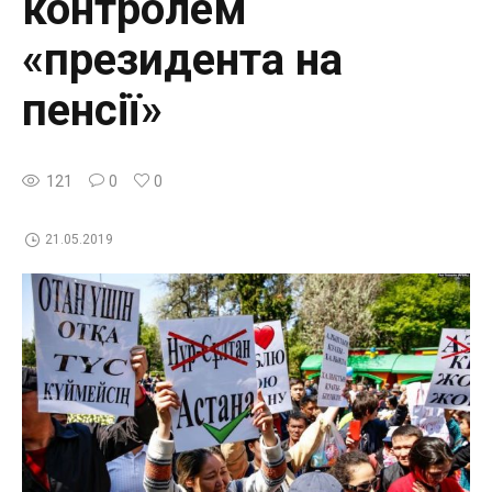
контролем
«президента на
пенсії»
121
0
0
21.05.2019