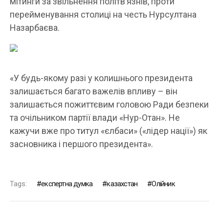
мітинги за звільнення політв’язнів, проти
перейменування столиці на честь Нурсултана
Назарбаєва.
«У будь-якому разі у колишнього президента
залишається багато важелів впливу – він
залишається пожиттєвим головою Ради безпеки
та очільником партії влади «Нур-Отан». Не
кажучи вже про титул «єлбаси» («лідер нації») як
засновника і першого президента».
Tags:
експертна думка
казахстан
Олійник