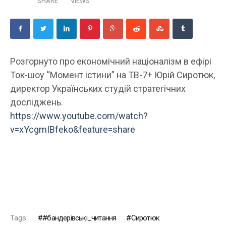
SHARE
VIEWS
Розгорнуто про економічний націоналізм в ефірі
Ток-шоу “Момент істини” на ТВ-7+ Юрій Сиротюк,
директор Українських студій стратегічних
досліджень.
https://www.youtube.com/watch?
v=xYcgmIBfeko&feature=share
Tags:
#бандерівські_читання
Сиротюк