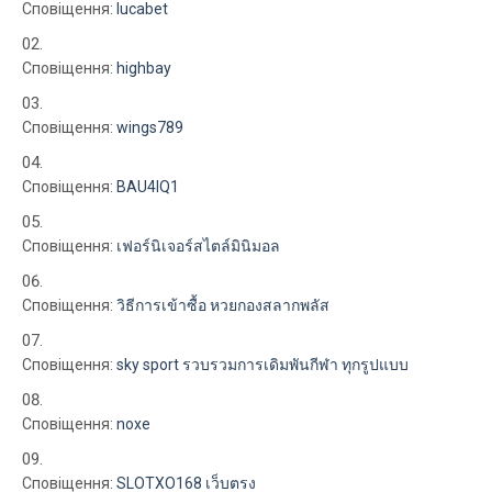
Сповіщення:
lucabet
Сповіщення:
highbay
Сповіщення:
wings789
Сповіщення:
BAU4IQ1
Сповіщення:
เฟอร์นิเจอร์สไตล์มินิมอล
Сповіщення:
วิธีการเข้าซื้อ หวยกองสลากพลัส
Сповіщення:
sky sport รวบรวมการเดิมพันกีฬา ทุกรูปแบบ
Сповіщення:
noxe
Сповіщення:
SLOTXO168 เว็บตรง