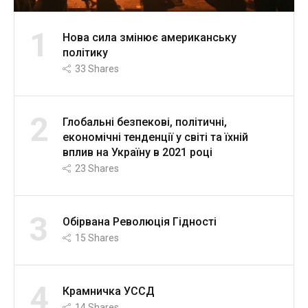
1
Нова сила змінює американську
політику
33
Shares
2
Глобальні безпекові, політичні,
економічні тенденції у світі та їхній
вплив на Україну в 2021 році
23
Shares
3
Обірвана Революція Гідності
15
Shares
4
Крамничка УССД
14
Shares