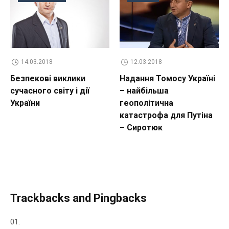
14.03.2018
12.03.2018
Безпекові виклики
Надання Томосу Україні
сучасного світу і дії
– найбільша
України
геополітична
катастрофа для Путіна
– Сиротюк
Trackbacks and Pingbacks