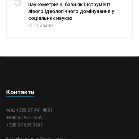
5
наукометричні бази як інструмент
лівого ідеологічного домінування у
соціальних науках
11
Shares
Контакти
тел.: +380 67 441 4601,
+380 67 961 1662,
+380 67 605 3505
E-mail: nac.ussd@gmail.com