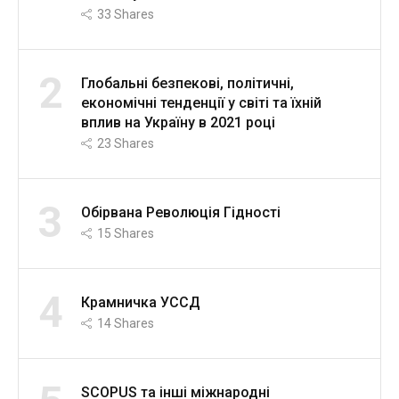
33
Shares
2
Глобальні безпекові, політичні,
економічні тенденції у світі та їхній
вплив на Україну в 2021 році
23
Shares
3
Обірвана Революція Гідності
15
Shares
4
Крамничка УССД
14
Shares
SCOPUS та інші міжнародні