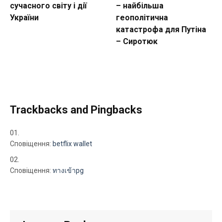
сучасного світу і дії
– найбільша
України
геополітична
катастрофа для Путіна
– Сиротюк
Trackbacks and Pingbacks
Сповіщення:
betflix wallet
Сповіщення:
ทางเข้าpg