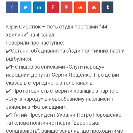
Юрій Сиротюк – гість студії програми “44
хвилини” на 4 каналі.
Говорили про наступне:
✔️
Останні об’єднання та з’їзди політичних партій
відбулися.
✔️
Не пішов за списками «Слуги народу»
народний депутат Сергій Лещенко. Про це він
сказав в етері одного з телеканалів.
✔️
Про готовність створити коаліцію з партією
«Слуга народу» в новообраному парламенті
заявили в «Батьківщині».
✔️
П’ятий Президент України Петро Порошенко
та голова політичної партії “Европська
солідарність”, раніше заявляв, що проходитиме